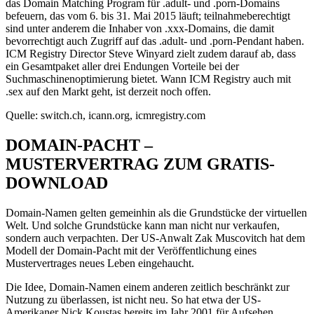
das Domain Matching Program für .adult- und .porn-Domains
befeuern, das vom 6. bis 31. Mai 2015 läuft; teilnahmeberechtigt
sind unter anderem die Inhaber von .xxx-Domains, die damit
bevorrechtigt auch Zugriff auf das .adult- und .porn-Pendant haben.
ICM Registry Director Steve Winyard zielt zudem darauf ab, dass
ein Gesamtpaket aller drei Endungen Vorteile bei der
Suchmaschinenoptimierung bietet. Wann ICM Registry auch mit
.sex auf den Markt geht, ist derzeit noch offen.
Quelle: switch.ch, icann.org, icmregistry.com
DOMAIN-PACHT –
MUSTERVERTRAG ZUM GRATIS-
DOWNLOAD
Domain-Namen gelten gemeinhin als die Grundstücke der virtuellen
Welt. Und solche Grundstücke kann man nicht nur verkaufen,
sondern auch verpachten. Der US-Anwalt Zak Muscovitch hat dem
Modell der Domain-Pacht mit der Veröffentlichung eines
Mustervertrages neues Leben eingehaucht.
Die Idee, Domain-Namen einem anderen zeitlich beschränkt zur
Nutzung zu überlassen, ist nicht neu. So hat etwa der US-
Amerikaner Nick Koustas bereits im Jahr 2001 für Aufsehen