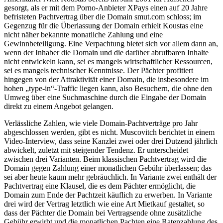
gesorgt, als er mit dem Porno-Anbieter XPays einen auf 20 Jahre
befristeten Pachtvertrag über die Domain smut.com schloss; im
Gegenzug für die Überlassung der Domain erhielt Koustas eine
nicht näher bekannte monatliche Zahlung und eine
Gewinnbeteiligung. Eine Verpachtung bietet sich vor allem dann an,
wenn der Inhaber die Domain und die darüber abrufbaren Inhalte
nicht entwickeln kann, sei es mangels wirtschaftlicher Ressourcen,
sei es mangels technischer Kenntnisse. Der Pächter profitiert
hingegen von der Attraktivität einer Domain, die insbesondere im
hohen „type-in“-Traffic liegen kann, also Besuchern, die ohne den
Umweg über eine Suchmaschine durch die Eingabe der Domain
direkt zu einem Angebot gelangen.
Verlässliche Zahlen, wie viele Domain-Pachtverträge pro Jahr
abgeschlossen werden, gibt es nicht. Muscovitch berichtet in einem
Video-Interview, dass seine Kanzlei zwei oder drei Dutzend jährlich
abwickelt, zuletzt mit steigender Tendenz. Er unterscheidet
zwischen drei Varianten. Beim klassischen Pachtvertrag wird die
Domain gegen Zahlung einer monatlichen Gebühr überlassen; das
sei aber heute kaum mehr gebräuchlich. In Variante zwei enthält der
Pachtvertrag eine Klausel, die es dem Pächter ermöglicht, die
Domain zum Ende der Pachtzeit käuflich zu erwerben. In Variante
drei wird der Vertrag letztlich wie eine Art Mietkauf gestaltet, so
dass der Pächter die Domain bei Vertragsende ohne zusätzliche
Gebühr erwirbt und die monatlichen Pachten eine Ratenzahlung des