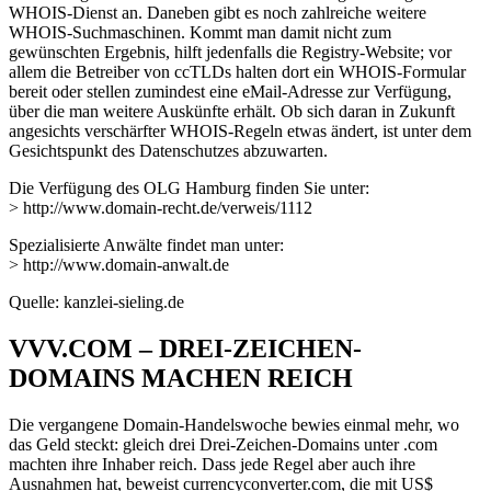
WHOIS-Dienst an. Daneben gibt es noch zahlreiche weitere
WHOIS-Suchmaschinen. Kommt man damit nicht zum
gewünschten Ergebnis, hilft jedenfalls die Registry-Website; vor
allem die Betreiber von ccTLDs halten dort ein WHOIS-Formular
bereit oder stellen zumindest eine eMail-Adresse zur Verfügung,
über die man weitere Auskünfte erhält. Ob sich daran in Zukunft
angesichts verschärfter WHOIS-Regeln etwas ändert, ist unter dem
Gesichtspunkt des Datenschutzes abzuwarten.
Die Verfügung des OLG Hamburg finden Sie unter:
> http://www.domain-recht.de/verweis/1112
Spezialisierte Anwälte findet man unter:
> http://www.domain-anwalt.de
Quelle: kanzlei-sieling.de
VVV.COM – DREI-ZEICHEN-
DOMAINS MACHEN REICH
Die vergangene Domain-Handelswoche bewies einmal mehr, wo
das Geld steckt: gleich drei Drei-Zeichen-Domains unter .com
machten ihre Inhaber reich. Dass jede Regel aber auch ihre
Ausnahmen hat, beweist currencyconverter.com, die mit US$