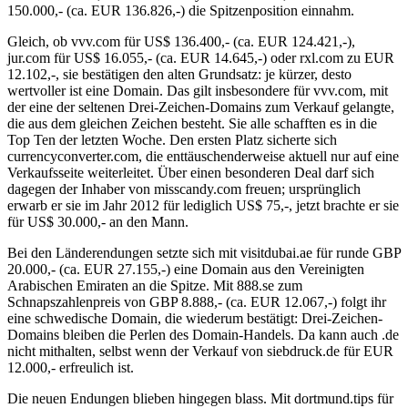
150.000,- (ca. EUR 136.826,-) die Spitzenposition einnahm.
Gleich, ob vvv.com für US$ 136.400,- (ca. EUR 124.421,-),
jur.com für US$ 16.055,- (ca. EUR 14.645,-) oder rxl.com zu EUR
12.102,-, sie bestätigen den alten Grundsatz: je kürzer, desto
wertvoller ist eine Domain. Das gilt insbesondere für vvv.com, mit
der eine der seltenen Drei-Zeichen-Domains zum Verkauf gelangte,
die aus dem gleichen Zeichen besteht. Sie alle schafften es in die
Top Ten der letzten Woche. Den ersten Platz sicherte sich
currencyconverter.com, die enttäuschenderweise aktuell nur auf eine
Verkaufsseite weiterleitet. Über einen besonderen Deal darf sich
dagegen der Inhaber von misscandy.com freuen; ursprünglich
erwarb er sie im Jahr 2012 für lediglich US$ 75,-, jetzt brachte er sie
für US$ 30.000,- an den Mann.
Bei den Länderendungen setzte sich mit visitdubai.ae für runde GBP
20.000,- (ca. EUR 27.155,-) eine Domain aus den Vereinigten
Arabischen Emiraten an die Spitze. Mit 888.se zum
Schnapszahlenpreis von GBP 8.888,- (ca. EUR 12.067,-) folgt ihr
eine schwedische Domain, die wiederum bestätigt: Drei-Zeichen-
Domains bleiben die Perlen des Domain-Handels. Da kann auch .de
nicht mithalten, selbst wenn der Verkauf von siebdruck.de für EUR
12.000,- erfreulich ist.
Die neuen Endungen blieben hingegen blass. Mit dortmund.tips für