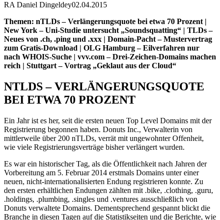
RA Daniel Dingeldey
02.04.2015
Themen: nTLDs – Verlängerungsquote bei etwa 70 Prozent |
New York – Uni-Studie untersucht „Soundsquatting“ | TLDs –
Neues von .ch, .ping und .xxx | Domain-Pacht – Mustervertrag
zum Gratis-Download | OLG Hamburg – Eilverfahren nur
nach WHOIS-Suche | vvv.com – Drei-Zeichen-Domains machen
reich | Stuttgart – Vortrag „Geklaut aus der Cloud“
NTLDS – VERLÄNGERUNGSQUOTE
BEI ETWA 70 PROZENT
Ein Jahr ist es her, seit die ersten neuen Top Level Domains mit der
Registrierung begonnen haben. Donuts Inc., Verwalterin von
mittlerweile über 200 nTLDs, verrät mit ungewohnter Offenheit,
wie viele Registrierungsverträge bisher verlängert wurden.
Es war ein historischer Tag, als die Öffentlichkeit nach Jahren der
Vorbereitung am 5. Februar 2014 erstmals Domains unter einer
neuen, nicht-internationalisierten Endung registrieren konnte. Zu
den ersten erhältlichen Endungen zählten mit .bike, .clothing, .guru,
.holdings, .plumbing, .singles und .ventures ausschließlich von
Donuts verwaltete Domains. Dementsprechend gespannt blickt die
Branche in diesen Tagen auf die Statistikseiten und die Berichte, wie