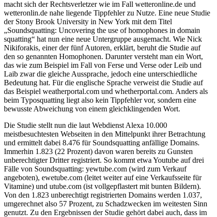
macht sich der Rechtsverletzer wie im Fall wetteronline.de und
wetteronlin.de nahe liegende Tippfehler zu Nutze. Eine neue Studie
der Stony Brook University in New York mit dem Titel
„Soundsquatting: Uncovering the use of homophones in domain
squatting“ hat nun eine neue Untergruppe ausgemacht. Wie Nick
Nikiforakis, einer der fünf Autoren, erklärt, beruht die Studie auf
den so genannten Homophonen. Darunter versteht man ein Wort,
das wie zum Beispiel im Fall von Ferse und Verse oder Leib und
Laib zwar die gleiche Aussprache, jedoch eine unterschiedliche
Bedeutung hat. Für die englische Sprache verweist die Studie auf
das Beispiel weatherportal.com und whetherportal.com. Anders als
beim Typosquatting liegt also kein Tippfehler vor, sondern eine
bewusste Abweichung von einem gleichklingenden Wort.
Die Studie stellt nun die laut Webdienst Alexa 10.000
meistbesuchtesten Webseiten in den Mittelpunkt ihrer Betrachtung
und ermittelt dabei 8.476 für Soundsquatting anfällige Domains.
Immerhin 1.823 (22 Prozent) davon waren bereits zu Gunsten
unberechtigter Dritter registriert. So kommt etwa Youtube auf drei
Fälle von Soundsquatting: yewtube.com (wird zum Verkauf
angeboten), ewetube.com (leitet weiter auf eine Verkaufsseite für
Vitamine) und utube.com (ist vollgepflastert mit bunten Bildern).
Von den 1.823 unberechtigt registrierten Domains werden 1.037,
umgerechnet also 57 Prozent, zu Schadzwecken im weitesten Sinn
genutzt. Zu den Ergebnissen der Studie gehört dabei auch, dass im