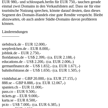
EUR 980,- und schlosspark.berlin für EUR 750,- tauchen gerade
einmal zwei Domains in den Verkaufslisten auf. Dass sie für eine
touristische Nutzung sprechen, könnte darauf deuten, dass dieses
Segment des Domain-Handels eine gute Rendite verspricht. Bleibt
abzuwarten, ob auch andere Städte-Domains davon profitieren
können.
Länderendungen
————–
siebdruck.de – EUR 12.000,-
seepferdchen.de – EUR 8.000,-
joblink.de – EUR 2.750,-
floridatours.de – US$ 2.399,- (ca. EUR 2.188,-)
educations.de – US$ 2.200,- (ca. EUR 2.006,-)
germanfinance.de – US$ 1.832,- (ca. EUR 1.671,-)
bahnhofstrasse.de – US$ 1.650,- (ca. EUR 1.505,-)
visitdubai.ae – GBP 20.000,- (ca. EUR 27.155,-)
888.se – GBP 8.888,- (ca. EUR 12.067,-)
spanien.ch – EUR 11.000,-
pass.co – EUR 9.500,-
tickets.gr – EUR 9.000,-
karta.se – EUR 8.500,-
pr.to – US$ 7.000,- (ca. EUR 6.385,-)