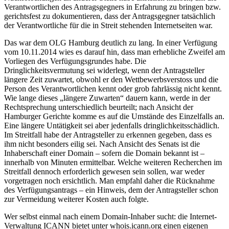
Verantwortlichen des Antragsgegners in Erfahrung zu bringen bzw.
gerichtsfest zu dokumentieren, dass der Antragsgegner tatsächlich
der Verantwortliche für die in Streit stehenden Internetseiten war.
Das war dem OLG Hamburg deutlich zu lang. In einer Verfügung
vom 10.11.2014 wies es darauf hin, dass man erhebliche Zweifel am
Vorliegen des Verfügungsgrundes habe. Die
Dringlichkeitsvermutung sei widerlegt, wenn der Antragsteller
längere Zeit zuwartet, obwohl er den Wettbewerbsverstoss und die
Person des Verantwortlichen kennt oder grob fahrlässig nicht kennt.
Wie lange dieses „längere Zuwarten“ dauern kann, werde in der
Rechtsprechung unterschiedlich beurteilt; nach Ansicht der
Hamburger Gerichte komme es auf die Umstände des Einzelfalls an.
Eine längere Untätigkeit sei aber jedenfalls dringlichkeitsschädlich.
Im Streitfall habe der Antragsteller zu erkennen gegeben, dass es
ihm nicht besonders eilig sei. Nach Ansicht des Senats ist die
Inhaberschaft einer Domain – sofern die Domain bekannt ist –
innerhalb von Minuten ermittelbar. Welche weiteren Recherchen im
Streitfall dennoch erforderlich gewesen sein sollen, war weder
vorgetragen noch ersichtlich. Man empfahl daher die Rücknahme
des Verfügungsantrags – ein Hinweis, dem der Antragsteller schon
zur Vermeidung weiterer Kosten auch folgte.
Wer selbst einmal nach einem Domain-Inhaber sucht: die Internet-
Verwaltung ICANN bietet unter whois.icann.org einen eigenen