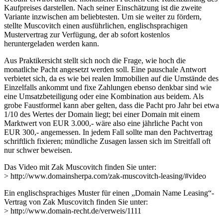
Kaufpreises darstellen. Nach seiner Einschätzung ist die zweite
Variante inzwischen am beliebtesten. Um sie weiter zu fördern,
stellte Muscovitch einen ausführlichen, englischsprachigen
Mustervertrag zur Verfügung, der ab sofort kostenlos
heruntergeladen werden kann.
Aus Praktikersicht stellt sich noch die Frage, wie hoch die
monatliche Pacht angesetzt werden soll. Eine pauschale Antwort
verbietet sich, da es wie bei realen Immobilien auf die Umstände des
Einzelfalls ankommt und fixe Zahlungen ebenso denkbar sind wie
eine Umsatzbeteiligung oder eine Kombination aus beidem. Als
grobe Faustformel kann aber gelten, dass die Pacht pro Jahr bei etwa
1/10 des Wertes der Domain liegt; bei einer Domain mit einem
Marktwert von EUR 3.000,- wäre also eine jährliche Pacht von
EUR 300,- angemessen. In jedem Fall sollte man den Pachtvertrag
schriftlich fixieren; mündliche Zusagen lassen sich im Streitfall oft
nur schwer beweisen.
Das Video mit Zak Muscovitch finden Sie unter:
> http://www.domainsherpa.com/zak-muscovitch-leasing/#video
Ein englischsprachiges Muster für einen „Domain Name Leasing“-
Vertrag von Zak Muscovitch finden Sie unter:
> http://www.domain-recht.de/verweis/1111