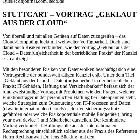
Quelle: dnjournal.com, sedo.de
STUTTGART – VORTRAG „GEKLAUT
AUS DER CLOUD“
Von überall und mit allen Geräten auf Daten zuzugreifen – das
Cloud-Computing lockt mit weltweiter Verfügbarkeit. Doch sind
damit auch Risiken verbunden, wie der Vortrag „Geklaut aus der
Cloud – Daten(un)sicherheit in der betrieblichen Praxis“ der Kanzlei
e|s|b aufzeigt.
Mit den besonderen Risiken von Datenwolken beschäftigt sich eine
Vortragsreihe der bundesweit tätigen Kanzlei e|s|b. Unter dem Titel
„Geklaut aus der Cloud – Daten(un)sicherheit in der betrieblichen
Praxis: IT-Schäden, Haftung und Versicherbarkeit“ befasst sich der
rund zweistündige Vortrag mit Problemen wie den Fragen, welcher
Funktionsträger in der persönlichen Haftung bei Datenpannen steht,
welche Strategien zum Outsourcing von IT-Prozessen und Daten
(etwa in internationalen Clouds) – den Versicherungsschutz
gefährden oder welche Risikopotentiale mobile Endgeräte („bring
your own device“) und Mitarbeiter darstellen. Der kombinierte
Vortrag verbindet IT-Haftungsfälle aus der internationalen
Rechtsprechung einschließlich solcher aus der Praxis des Referenten
Herrn Rechtsanwalt Dr. Jens Bücking, mit den