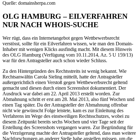
Quelle: domainsherpa.com
OLG HAMBURG – EILVERFAHREN
NUR NACH WHOIS-SUCHE
Wer rügt, dass ein Internetangebot gegen Wettbewerbsrecht
verstösst, sollte für ein Eilverfahren wissen, wie man den Domain-
Inhaber mit wenigen Klicks ausfindig macht. Mit diesem Hinweis
des OLG Hamburg (Verfügung vom 10.11.2014, Az. 5 U 159/13)
war für den Antragsteller auch schon wieder Schluss.
Zu den Hintergründen des Rechtsstreits ist wenig bekannt. Wie
Rechtsanwältin Carola Sieling mitteilt, hatte der Antragsteller
außergerichtlich einen Verstoß gegen Wettbewerbsrecht geltend
gemacht und diesen durch einen Screenshot dokumentiert. Der
Ausdruck war dabei am 22. April 2013 erstellt worden. Zur
Abmahnung schritt er erst am 28. Mai 2013, also fünf Wochen und
einen Tag später. Da der Antragsteller der Abmahnung offenbar
nicht wie gewünscht Folge leistete, kam es zur Einleitung des
Verfahrens im Wege des einstweiligen Rechtsschutzes, wobei zu
diesem Zeitpunkt bereits sechs Wochen und vier Tage seit der
Erstellung des Screenshots vergangen waren. Zur Begründung für
die Verzögerung machte der Antragsteller geltend, dass man weitere
Nachforschungen an anderer Stelle habe anstellen müssen, um die