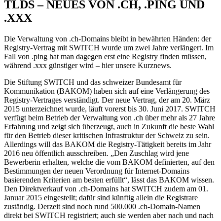
TLDS – NEUES VON .CH, .PING UND
.XXX
Die Verwaltung von .ch-Domains bleibt in bewährten Händen: der
Registry-Vertrag mit SWITCH wurde um zwei Jahre verlängert. Im
Fall von .ping hat man dagegen erst eine Registry finden müssen,
während .xxx günstiger wird – hier unsere Kurznews.
Die Stiftung SWITCH und das schweizer Bundesamt für
Kommunikation (BAKOM) haben sich auf eine Verlängerung des
Registry-Vertrages verständigt. Der neue Vertrag, der am 20. März
2015 unterzeichnet wurde, läuft vorerst bis 30. Juni 2017. SWITCH
verfügt beim Betrieb der Verwaltung von .ch über mehr als 27 Jahre
Erfahrung und zeigt sich überzeugt, auch in Zukunft die beste Wahl
für den Betrieb dieser kritischen Infrastruktur der Schweiz zu sein.
Allerdings will das BAKOM die Registry-Tätigkeit bereits im Jahr
2016 neu öffentlich ausschreiben. „Den Zuschlag wird jene
Bewerberin erhalten, welche die vom BAKOM definierten, auf den
Bestimmungen der neuen Verordnung für Internet-Domains
basierenden Kriterien am besten erfüllt“, lässt das BAKOM wissen.
Den Direktverkauf von .ch-Domains hat SWITCH zudem am 01.
Januar 2015 eingestellt; dafür sind künftig allein die Registrare
zuständig. Derzeit sind noch rund 500.000 .ch-Domain-Namen
direkt bei SWITCH registriert; auch sie werden aber nach und nach