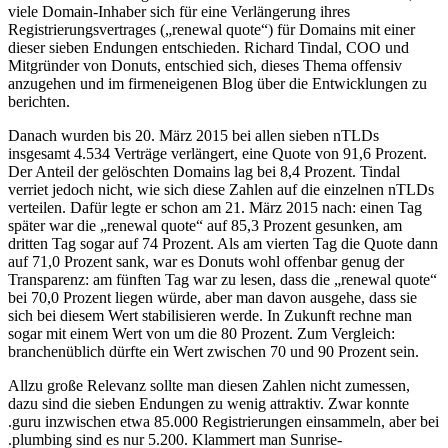
viele Domain-Inhaber sich für eine Verlängerung ihres
Registrierungsvertrages („renewal quote“) für Domains mit einer
dieser sieben Endungen entschieden. Richard Tindal, COO und
Mitgründer von Donuts, entschied sich, dieses Thema offensiv
anzugehen und im firmeneigenen Blog über die Entwicklungen zu
berichten.
Danach wurden bis 20. März 2015 bei allen sieben nTLDs
insgesamt 4.534 Verträge verlängert, eine Quote von 91,6 Prozent.
Der Anteil der gelöschten Domains lag bei 8,4 Prozent. Tindal
verriet jedoch nicht, wie sich diese Zahlen auf die einzelnen nTLDs
verteilen. Dafür legte er schon am 21. März 2015 nach: einen Tag
später war die „renewal quote“ auf 85,3 Prozent gesunken, am
dritten Tag sogar auf 74 Prozent. Als am vierten Tag die Quote dann
auf 71,0 Prozent sank, war es Donuts wohl offenbar genug der
Transparenz: am fünften Tag war zu lesen, dass die „renewal quote“
bei 70,0 Prozent liegen würde, aber man davon ausgehe, dass sie
sich bei diesem Wert stabilisieren werde. In Zukunft rechne man
sogar mit einem Wert von um die 80 Prozent. Zum Vergleich:
branchenüblich dürfte ein Wert zwischen 70 und 90 Prozent sein.
Allzu große Relevanz sollte man diesen Zahlen nicht zumessen,
dazu sind die sieben Endungen zu wenig attraktiv. Zwar konnte
.guru inzwischen etwa 85.000 Registrierungen einsammeln, aber bei
.plumbing sind es nur 5.200. Klammert man Sunrise-