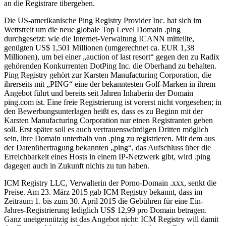
an die Registrare übergeben.
Die US-amerikanische Ping Registry Provider Inc. hat sich im
Wettstreit um die neue globale Top Level Domain .ping
durchgesetzt: wie die Internet-Verwaltung ICANN mitteilte,
genügten US$ 1,501 Millionen (umgerechnet ca. EUR 1,38
Millionen), um bei einer „auction of last resort“ gegen den zu Radix
gehörenden Konkurrenten DotPing Inc. die Oberhand zu behalten.
Ping Registry gehört zur Karsten Manufacturing Corporation, die
ihrerseits mit „PING“ eine der bekanntesten Golf-Marken in ihrem
Angebot führt und bereits seit Jahren Inhaberin der Domain
ping.com ist. Eine freie Registrierung ist vorerst nicht vorgesehen; in
den Bewerbungsunterlagen heißt es, dass es zu Beginn mit der
Karsten Manufacturing Corporation nur einen Registranten geben
soll. Erst später soll es auch vertrauenswürdigen Dritten möglich
sein, ihre Domain unterhalb von .ping zu registrieren. Mit dem aus
der Datenübertragung bekannten „ping“, das Aufschluss über die
Erreichbarkeit eines Hosts in einem IP-Netzwerk gibt, wird .ping
dagegen auch in Zukunft nichts zu tun haben.
ICM Registry LLC, Verwalterin der Porno-Domain .xxx, senkt die
Preise. Am 23. März 2015 gab ICM Registry bekannt, dass im
Zeitraum 1. bis zum 30. April 2015 die Gebühren für eine Ein-
Jahres-Registrierung lediglich US$ 12,99 pro Domain betragen.
Ganz uneigennützig ist das Angebot nicht: ICM Registry will damit