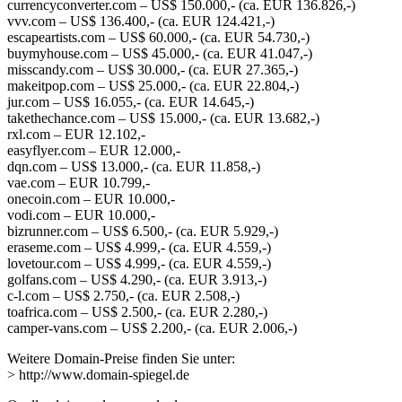
currencyconverter.com – US$ 150.000,- (ca. EUR 136.826,-)
vvv.com – US$ 136.400,- (ca. EUR 124.421,-)
escapeartists.com – US$ 60.000,- (ca. EUR 54.730,-)
buymyhouse.com – US$ 45.000,- (ca. EUR 41.047,-)
misscandy.com – US$ 30.000,- (ca. EUR 27.365,-)
makeitpop.com – US$ 25.000,- (ca. EUR 22.804,-)
jur.com – US$ 16.055,- (ca. EUR 14.645,-)
takethechance.com – US$ 15.000,- (ca. EUR 13.682,-)
rxl.com – EUR 12.102,-
easyflyer.com – EUR 12.000,-
dqn.com – US$ 13.000,- (ca. EUR 11.858,-)
vae.com – EUR 10.799,-
onecoin.com – EUR 10.000,-
vodi.com – EUR 10.000,-
bizrunner.com – US$ 6.500,- (ca. EUR 5.929,-)
eraseme.com – US$ 4.999,- (ca. EUR 4.559,-)
lovetour.com – US$ 4.999,- (ca. EUR 4.559,-)
golfans.com – US$ 4.290,- (ca. EUR 3.913,-)
c-l.com – US$ 2.750,- (ca. EUR 2.508,-)
toafrica.com – US$ 2.500,- (ca. EUR 2.280,-)
camper-vans.com – US$ 2.200,- (ca. EUR 2.006,-)
Weitere Domain-Preise finden Sie unter:
> http://www.domain-spiegel.de