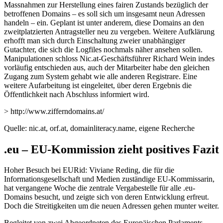
Massnahmen zur Herstellung eines fairen Zustands bezüglich der
betroffenen Domains – es soll sich um insgesamt neun Adressen
handeln – ein. Geplant ist unter anderem, diese Domains an den
zweitplatzierten Antragsteller neu zu vergeben. Weitere Aufklärung
erhofft man sich durch Einschaltung zweier unabhängiger
Gutachter, die sich die Logfiles nochmals näher ansehen sollen.
Manipulationen schloss Nic.at-Geschäftsführer Richard Wein indes
vorläufig entschieden aus, auch der Mitarbeiter habe den gleichen
Zugang zum System gehabt wie alle anderen Registrare. Eine
weitere Aufarbeitung ist eingeleitet, über deren Ergebnis die
Öffentlichkeit nach Abschluss informiert wird.
> http://www.zifferndomains.at/
Quelle: nic.at, orf.at, domainliteracy.name, eigene Recherche
.eu – EU-Kommission zieht positives Fazit
Hoher Besuch bei EURid: Viviane Reding, die für die
Informationsgesellschaft und Medien zuständige EU-Kommissarin,
hat vergangene Woche die zentrale Vergabestelle für alle .eu-
Domains besucht, und zeigte sich von deren Entwicklung erfreut.
Doch die Streitigkeiten um die neuen Adressen gehen munter weiter.
Begleitet von zwei Abgeordneten des Europäischen Parlaments,