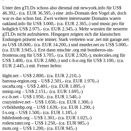
Unter den gTLDs schoss also diesmal mit newyork.info für US$
46.392,- (ca. EUR 36.595,-) eine .info-Domain den Vogel ab, doch
war es das schon fast. Zwei weitere interessante Domains waren
oakland.info für US$ 3.000,- (ca. EUR 2.365,-) und music.pro für
lediglich US$ 2.975,- (ca. EUR 2.345,-). Mehr wussten die neueren
gTLDs nicht aufzubieten. Hingegen zeigten sich die klassischen
Endungen präsent wie immer. Stark vertreten war .net mit garage.net
zu US$ 18.000,- (ca. EUR 14.200,-) und murder.net zu US$ 5.000,-
(ca. EUR 3.945,-). Erst dann mischte .org mit bomberos-sin-
fronteras.org für US$ 3.705,- (ca. EUR 2.920,-), molecules.org für
US$ 3.400,- (ca. EUR 2.680,-) und c-b-e.org für US$ 3.100,- (ca.
EUR 2.445,-) mit. Ferner liefen:
ilight.net – US$ 2.800,- (ca. EUR 2.210,-)
barossa-region.org – US$ 2.501,- (ca. EUR 1.970,-)
uscafta.org – US$ 2.401,- (ca. EUR 1.895,-)
nmisp.org – US$ 2.151,- (ca. EUR 1.695,-)
e-c-b.net – US$ 1.950,- (ca. EUR 1.540,-)
crazyinlove.net – US$ 1.650,- (ca. EUR 1.300,-)
cvfieldsmbp.org – US$ 1.639,- (ca. EUR 1.290,-)
f-s.org – US$ 1.500,- (ca. EUR 1.185,-)
bihfedomb.org – US$ 1.301,- (ca. EUR 1.025,-)
rodencrater.org – US$ 1.250,- (ca. EUR 985,-)
mots.org – US$ 1.200,- (ca. EUR 945,-)