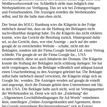
Wettbewerbsverstoß vor. Schließlich stelle man lediglich eine
Werbeplattform zur Verfügung. Das sei wie bei Zeitungsverlagen
und Fernsehsendern. Die Anzeigen erstellen die Werbekunden
selbst, und für die hafte man eben nicht.
Der Senat des hOLG Hamburg wies die Klägerin in der Folge
mehrfach darauf hin, dass sie die Haftung der Beklagten nicht
nachvollziehbar dargelegt habe. Da die Klägerin das nicht erklären
konnte, wies das Gericht die Berufung zurück. Hintergrund dafür
sei, so das Gericht, dass, wer eine Anzeige – auch auf der unter
google.de zu erreichenden Website – schalte, nicht mit der
Beklagten, sondern mit der Firma Google Ireland Ltd. einen Vertrag
schließe. Für google.de sei die Firma Google Inc., USA
verantwortlich, diese sei auch Inhaberin der Domain. Die Klägerin
konnte die Haftung der Beklagten nicht schlüssig darlegen: Sie hat
nicht vorgetragen, dass die Beklagte willentlich und adäquat kausal
einen Ursachenbeitrag zu den Anzeigen geleistet hat. Die Beklagte
selbst habe mehrfach darauf verwiesen, die Klägerin möge sich an
Google Inc. wenden. Die Anzeigen werden auf google.de erstellt
und angezeigt, doch die Domain gehört dem Unternehmen mit Sitz
in den USA. Die Beklagte hafte auch nicht, weil sie Vertragspartner
der Werbekunden ist. Denn wie sich der „Einleitung“ der
„Allgemeinen Geschäftsbedingungen für Ad-Words“ entnehmen
lässt, unterliegen „Online-Anzeigenkunden und Agenturen, deren
bei Google angegebene Rechnungsadressen“ sich in Europa