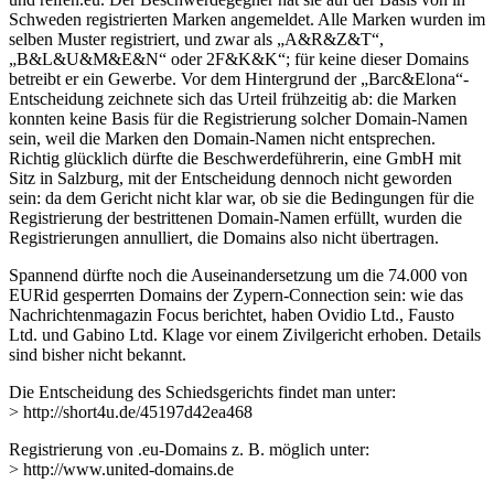
Schweden registrierten Marken angemeldet. Alle Marken wurden im
selben Muster registriert, und zwar als „A&R&Z&T“,
„B&L&U&M&E&N“ oder 2F&K&K“; für keine dieser Domains
betreibt er ein Gewerbe. Vor dem Hintergrund der „Barc&Elona“-
Entscheidung zeichnete sich das Urteil frühzeitig ab: die Marken
konnten keine Basis für die Registrierung solcher Domain-Namen
sein, weil die Marken den Domain-Namen nicht entsprechen.
Richtig glücklich dürfte die Beschwerdeführerin, eine GmbH mit
Sitz in Salzburg, mit der Entscheidung dennoch nicht geworden
sein: da dem Gericht nicht klar war, ob sie die Bedingungen für die
Registrierung der bestrittenen Domain-Namen erfüllt, wurden die
Registrierungen annulliert, die Domains also nicht übertragen.
Spannend dürfte noch die Auseinandersetzung um die 74.000 von
EURid gesperrten Domains der Zypern-Connection sein: wie das
Nachrichtenmagazin Focus berichtet, haben Ovidio Ltd., Fausto
Ltd. und Gabino Ltd. Klage vor einem Zivilgericht erhoben. Details
sind bisher nicht bekannt.
Die Entscheidung des Schiedsgerichts findet man unter:
> http://short4u.de/45197d42ea468
Registrierung von .eu-Domains z. B. möglich unter:
> http://www.united-domains.de