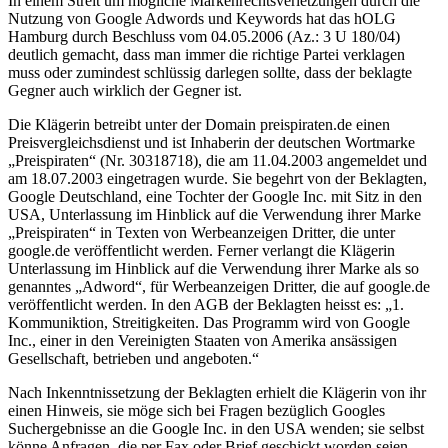
In einem Streit um mögliche Markenrechtsverletzungen durch die
Nutzung von Google Adwords und Keywords hat das hOLG
Hamburg durch Beschluss vom 04.05.2006 (Az.: 3 U 180/04)
deutlich gemacht, dass man immer die richtige Partei verklagen
muss oder zumindest schlüssig darlegen sollte, dass der beklagte
Gegner auch wirklich der Gegner ist.
Die Klägerin betreibt unter der Domain preispiraten.de einen
Preisvergleichsdienst und ist Inhaberin der deutschen Wortmarke
„Preispiraten“ (Nr. 30318718), die am 11.04.2003 angemeldet und
am 18.07.2003 eingetragen wurde. Sie begehrt von der Beklagten,
Google Deutschland, eine Tochter der Google Inc. mit Sitz in den
USA, Unterlassung im Hinblick auf die Verwendung ihrer Marke
„Preispiraten“ in Texten von Werbeanzeigen Dritter, die unter
google.de veröffentlicht werden. Ferner verlangt die Klägerin
Unterlassung im Hinblick auf die Verwendung ihrer Marke als so
genanntes „Adword“, für Werbeanzeigen Dritter, die auf google.de
veröffentlicht werden. In den AGB der Beklagten heisst es: „1.
Kommuniktion, Streitigkeiten. Das Programm wird von Google
Inc., einer in den Vereinigten Staaten von Amerika ansässigen
Gesellschaft, betrieben und angeboten.“
Nach Inkenntnissetzung der Beklagten erhielt die Klägerin von ihr
einen Hinweis, sie möge sich bei Fragen bezüglich Googles
Suchergebnisse an die Google Inc. in den USA wenden; sie selbst
könne Anfragen, die per Fax oder Brief geschickt worden seien,