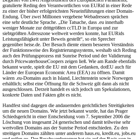
gratulierte Reding den Verantwortlichen von EURid in einer Rede
zu einer der bisher erfolgreichsten Neueinführungen einer Domain-
Endung. Über zwei Millionen vergebene Webadressen sprächen
eine sehr deutliche Sprache. „Die Tatsache, dass .eu innerhalb
weniger Monate zur drittgrößten ccTLD in Europa und zur
siebtgrößten Adresszone weltweit werden konnte, hat EURids
Leistungsfähigkeit unter Beweis gestellt“, so ein Sprecher
gegenüber heise.de. Der Besuch diente einem besseren Verständnis
der Funktionsweise des Registrierungssystems, weshalb sich Reding
auch den Prüfungsprozess mit Sunrise Period und der Validierung
durch PricewaterhouseCoopers zeigen ließ. Wie am Rande ebenfalls
bekannt wurde, spielt die EU mit dem Gedanken, dotEU auch für
Länder der European Economic Area (EEA) zu öffnen. Damit
wären .eu-Domains auch in Island, Liechtenstein sowie Norwegen
erhältlich; selbst eine Öffnung für die Schweiz gilt dann als nicht
ausgeschlossen. Derzeit handelt es sich jedoch um Spekulationen,
konkrete Daten und Fakten gibt es nicht.
Handfest sind dagegen die andauernden gerichtlichen Streitigkeiten
um die neuen Domains. Wie jetzt bekannt wurde, hat das Prager
Schiedsgericht in einer Entscheidung vom 7. September 2006 die
Löschung von insgesamt 24 generischen und damit teilweise sehr
wertvollen Domains aus der Sunrise Period entschieden. Zu den
streitigen Domains zählten unter anderem haus.eu, kredit.eu, jobs.eu
und reifen.eu. Der Beschwerdegegner hat sie auf der Basis von in