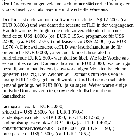
den Länderkennungen zeichnet sich immer stärker die Endung der
Cocos-Inseln, .cc, als begehrte und wertvolle Ware aus.
Der Preis ist nicht zu hoch: software.cc erzielte US$ 12.500,- (ca.
EUR 9.860,-) und war damit die teuerste ccTLD in der vergangenen
Handelswoche. Es folgten die nicht zu verachtenden Domains
fund.cc zu US$ 4.000,- (ca. EUR 3.155,-), program.cc für US$
2.500,- (ca. EUR 1.970,-) und lease.cc zu US$ 2.500,- (ca. EUR
1.970,-). Die zweitteuerste ccTLD war laserbehandlung.de für
ordentliche EUR 9.000,-; aber auch kinderfahrrad.de für
rundrollende EUR 2.500,- war nicht so übel. Wie jede Woche gab
es auch diesmal .eu-Domains: hca.eu mit EUR 3.000,- war sehr gut
bezahlt, wenn man bedenkt, dass vor einigen Monaten bei einem
größeren Deal zig Drei-Zeichen-.eu-Domains zum Preis von je
knapp EUR 1.000,- gehandelt wurden. Und bei nein.eu sah sich
jemand genötigt, bei EUR 800,- ja zu sagen. Weiter waren einige
britische Domains vertreten, sowie eine indische und eine
kanadische:
racingseats.co.uk – EUR 2.900,-
srk.co.in – US$ 2.500,- (ca. EUR 1.970,-)
studentspace.co.uk – GBP 1.050,- (ca. EUR 1.560,-)
janitorialsupplies.co.uk – GBP 1.000,- (ca. EUR 1.490,-)
constructionservices.co.uk – GBP 800,- (ca. EUR 1.190,-)
presspass.ca – US$ 1.500,- (ca. EUR 1.185,-)