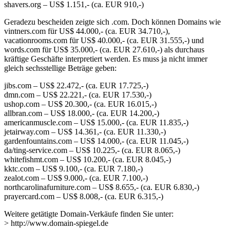
shavers.org – US$ 1.151,- (ca. EUR 910,-)
Geradezu bescheiden zeigte sich .com. Doch können Domains wie
vintners.com für US$ 44.000,- (ca. EUR 34.710,-),
vacationrooms.com für US$ 40.000,- (ca. EUR 31.555,-) und
words.com für US$ 35.000,- (ca. EUR 27.610,-) als durchaus
kräftige Geschäfte interpretiert werden. Es muss ja nicht immer
gleich sechsstellige Beträge geben:
jibs.com – US$ 22.472,- (ca. EUR 17.725,-)
dmn.com – US$ 22.221,- (ca. EUR 17.530,-)
ushop.com – US$ 20.300,- (ca. EUR 16.015,-)
allbran.com – US$ 18.000,- (ca. EUR 14.200,-)
americanmuscle.com – US$ 15.000,- (ca. EUR 11.835,-)
jetairway.com – US$ 14.361,- (ca. EUR 11.330,-)
gardenfountains.com – US$ 14.000,- (ca. EUR 11.045,-)
da/ting-service.com – US$ 10.225,- (ca. EUR 8.065,-)
whitefishmt.com – US$ 10.200,- (ca. EUR 8.045,-)
kktc.com – US$ 9.100,- (ca. EUR 7.180,-)
zealot.com – US$ 9.000,- (ca. EUR 7.100,-)
northcarolinafurniture.com – US$ 8.655,- (ca. EUR 6.830,-)
prayercard.com – US$ 8.008,- (ca. EUR 6.315,-)
Weitere getätigte Domain-Verkäufe finden Sie unter:
> http://www.domain-spiegel.de