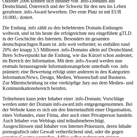
Oktober 2006 können sich Inhaber von .info-Domains aus
Deutschland, Österreich und der Schweiz für den neu ins Leben
gerufenen .info-Award bewerben. Der erste Platz ist mit EUR
10.000,- dotiert.
Die Endung .info zählt zu den beliebtesten Domain-Endungen
weltweit, und ist bis heute die erfolgreichste neu eingeführte gTLD
in der Geschichte des Internets. Besonders im gesamten
deutschsprachigen Raum ist .info weit verbreitet; so entfallen rund
20% der knapp 3,5 Millionen .info-Domains allein auf Deutschland.
Ihren Schwerpunkt hat die Endung, wie das Kürzel schon andeutet,
im Bereich der Information. Mit dem .info-Award werden nun
erstmals herausragende Informationsangebote unterhalb von .info
prämiert; eine Bewertung erfolgt unter anderem in den Kategorien
Information/News, Design, Medien, Wissenschaft und Business.
Zur Mitentscheidung ist eine vierköpfige Jury aus dem Medien- und
Kommunikationsbereich berufen.
Teilnehmen kann jeder Inhaber einer .info-Domain; Vorschläge
werden unter der Domain info-award.info entgegengenommen. Bei
der Website kann es sich um den Internetauftritt einer Organisation,
eines Verbandes, einer Firma, aber auch einer Privatperson handeln.
Auch Inhaber von Weblogs sind teilnahmeberechtigt.
Ausgeschlossen sind Inhaber von Internet-Präsenzen, deren Inhalte
pornografisch oder Gewalt verherrlichend sind, oder die gegen