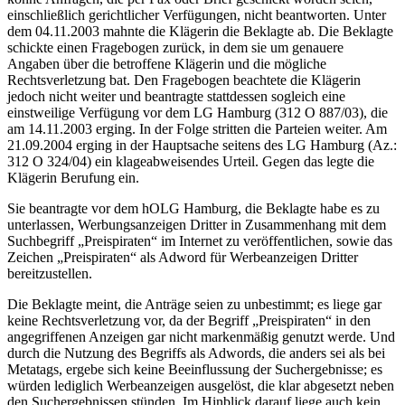
einschließlich gerichtlicher Verfügungen, nicht beantworten. Unter
dem 04.11.2003 mahnte die Klägerin die Beklagte ab. Die Beklagte
schickte einen Fragebogen zurück, in dem sie um genauere
Angaben über die betroffene Klägerin und die mögliche
Rechtsverletzung bat. Den Fragebogen beachtete die Klägerin
jedoch nicht weiter und beantragte stattdessen sogleich eine
einstweilige Verfügung vor dem LG Hamburg (312 O 887/03), die
am 14.11.2003 erging. In der Folge stritten die Parteien weiter. Am
21.09.2004 erging in der Hauptsache seitens des LG Hamburg (Az.:
312 O 324/04) ein klageabweisendes Urteil. Gegen das legte die
Klägerin Berufung ein.
Sie beantragte vor dem hOLG Hamburg, die Beklagte habe es zu
unterlassen, Werbungsanzeigen Dritter in Zusammenhang mit dem
Suchbegriff „Preispiraten“ im Internet zu veröffentlichen, sowie das
Zeichen „Preispiraten“ als Adword für Werbeanzeigen Dritter
bereitzustellen.
Die Beklagte meint, die Anträge seien zu unbestimmt; es liege gar
keine Rechtsverletzung vor, da der Begriff „Preispiraten“ in den
angegriffenen Anzeigen gar nicht markenmäßig genutzt werde. Und
durch die Nutzung des Begriffs als Adwords, die anders sei als bei
Metatags, ergebe sich keine Beeinflussung der Suchergebnisse; es
würden lediglich Werbeanzeigen ausgelöst, die klar abgesetzt neben
den Suchergebnissen stünden. Im Hinblick darauf liege auch kein