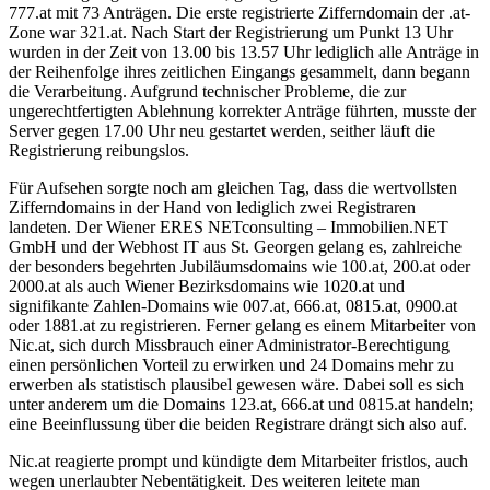
777.at mit 73 Anträgen. Die erste registrierte Zifferndomain der .at-
Zone war 321.at. Nach Start der Registrierung um Punkt 13 Uhr
wurden in der Zeit von 13.00 bis 13.57 Uhr lediglich alle Anträge in
der Reihenfolge ihres zeitlichen Eingangs gesammelt, dann begann
die Verarbeitung. Aufgrund technischer Probleme, die zur
ungerechtfertigten Ablehnung korrekter Anträge führten, musste der
Server gegen 17.00 Uhr neu gestartet werden, seither läuft die
Registrierung reibungslos.
Für Aufsehen sorgte noch am gleichen Tag, dass die wertvollsten
Zifferndomains in der Hand von lediglich zwei Registraren
landeten. Der Wiener ERES NETconsulting – Immobilien.NET
GmbH und der Webhost IT aus St. Georgen gelang es, zahlreiche
der besonders begehrten Jubiläumsdomains wie 100.at, 200.at oder
2000.at als auch Wiener Bezirksdomains wie 1020.at und
signifikante Zahlen-Domains wie 007.at, 666.at, 0815.at, 0900.at
oder 1881.at zu registrieren. Ferner gelang es einem Mitarbeiter von
Nic.at, sich durch Missbrauch einer Administrator-Berechtigung
einen persönlichen Vorteil zu erwirken und 24 Domains mehr zu
erwerben als statistisch plausibel gewesen wäre. Dabei soll es sich
unter anderem um die Domains 123.at, 666.at und 0815.at handeln;
eine Beeinflussung über die beiden Registrare drängt sich also auf.
Nic.at reagierte prompt und kündigte dem Mitarbeiter fristlos, auch
wegen unerlaubter Nebentätigkeit. Des weiteren leitete man