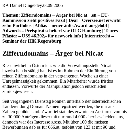
RA Daniel Dingeldey
28.09.2006
Themen: Zifferndomains – Ärger bei Nic.at | .eu – EU-
Kommission zieht positives Fazit | Deal – Oversee.net erwirbt
zehn Portfolios | Afilias – neuer .info-Award ausgelobt |
Adwords – Preispirat scheitert vor OLG Hamburg | Teures
Pflaster – US$ 46.392,- für newyork.info | Internetrecht –
Seminar der IHK Regensburg
Zifferndomains – Ärger bei Nic.at
Riesenwirbel in Österreich: wie die Verwaltungsstelle Nic.at
inzwischen bestätigt hat, ist es im Rahmen der Einführung von
reinen Zifferndomains in der vergangenen Woche zu einer
Unregelmässigkeit gekommen. Ein Mitarbeiter wurde fristlos
entlassen, Vorwürfe der Manipulation jedoch entschieden
zurückgewiesen.
Seit vergangenen Dienstag können unterhalb der österreichischen
Länderendung Domain-Namen registriert werden, die nur aus
Zahlen gebildet sind. Zwar fiel statt des erwarteten Ansturms von bis
zu 30.000 Anträgen dieser mit nur rund 4.000 eher bescheiden aus,
dennoch war das Interesse gross. Mit über 100 die meisten
Bewerbungen gab es für 666.at, gefolgt von 123.at mit 90 und