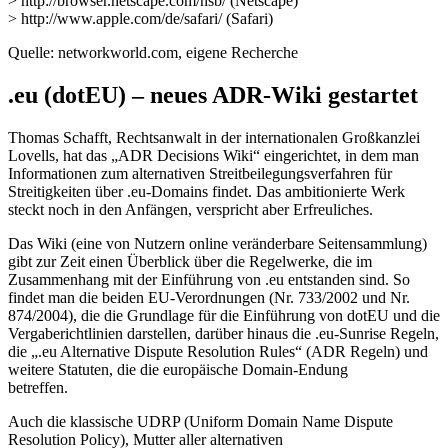
> http://browser.netscape.com/nsb/ (Netscape)
> http://www.apple.com/de/safari/ (Safari)
Quelle: networkworld.com, eigene Recherche
.eu (dotEU) – neues ADR-Wiki gestartet
Thomas Schafft, Rechtsanwalt in der internationalen Großkanzlei
Lovells, hat das „ADR Decisions Wiki“ eingerichtet, in dem man
Informationen zum alternativen Streitbeilegungsverfahren für
Streitigkeiten über .eu-Domains findet. Das ambitionierte Werk
steckt noch in den Anfängen, verspricht aber Erfreuliches.
Das Wiki (eine von Nutzern online veränderbare Seitensammlung)
gibt zur Zeit einen Überblick über die Regelwerke, die im
Zusammenhang mit der Einführung von .eu entstanden sind. So
findet man die beiden EU-Verordnungen (Nr. 733/2002 und Nr.
874/2004), die die Grundlage für die Einführung von dotEU und die
Vergaberichtlinien darstellen, darüber hinaus die .eu-Sunrise Regeln,
die „.eu Alternative Dispute Resolution Rules“ (ADR Regeln) und
weitere Statuten, die die europäische Domain-Endung
betreffen.
Auch die klassische UDRP (Uniform Domain Name Dispute
Resolution Policy), Mutter aller alternativen