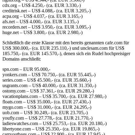
cdx.org – US$ 4.250,- (ca. EUR 3.330,-)
creditrisk.net – US$ 4.088,- (ca. EUR 3.205,-)
acpa.org – US$ 4.037,- (ca. EUR 3.165,-)
afs.net – US$ 4.000,- (ca. EUR 3.135,-)
recorders.net – US$ 3.950,- (ca. EUR 3.095,-)
huge.net – US$ 3.800,- (ca. EUR 2.980,-)
Schließlich die erste Klasse mit den bereits genannten cafe.com für
US$ 300.000,- (ca. EUR 235.110,-) und unclesam.com für US$
185.750,- (ca. EUR 145.570,-), denen sich ein Rudel hochpreisiger
Domains anschließt:
spn.com – EUR 95.000,-
yonkers.com – US$ 70.750,- (ca. EUR 55.445,-)
series.com – US$ 45.500,- (ca. EUR 35.660,-)
usgrants.com – US$ 40.000,- (ca. EUR 31.350,-)
ostomy.com – US$ 37.361,- (ca. EUR 29.280,-)
vacationplans.com – US$ 35.700,- (ca. EUR 27.980,-)
floats.com – US$ 35.000,- (ca. EUR 27.430,-)
mygo.com – US$ 31.000,- (ca. EUR 24.295,-)
uob.com – US$ 30.249,- (ca. EUR 23.705,-)
youfly.com – US$ 27.778,- (ca. EUR 21.770,-)
ladieswatches.com – US$ 25.753,- (ca. EUR 20.180,-)
libertyone.com – US$ 25.350,- (ca. EUR 19.865,-)
carryoutbags.com – US$ 22.900,- (ca. EUR 17.945,-)