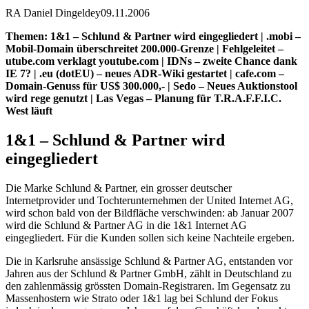
RA Daniel Dingeldey
09.11.2006
Themen: 1&1 – Schlund & Partner wird eingegliedert | .mobi –
Mobil-Domain überschreitet 200.000-Grenze | Fehlgeleitet –
utube.com verklagt youtube.com | IDNs – zweite Chance dank
IE 7? | .eu (dotEU) – neues ADR-Wiki gestartet | cafe.com –
Domain-Genuss für US$ 300.000,- | Sedo – Neues Auktionstool
wird rege genutzt | Las Vegas – Planung für T.R.A.F.F.I.C.
West läuft
1&1 – Schlund & Partner wird
eingegliedert
Die Marke Schlund & Partner, ein grosser deutscher
Internetprovider und Tochterunternehmen der United Internet AG,
wird schon bald von der Bildfläche verschwinden: ab Januar 2007
wird die Schlund & Partner AG in die 1&1 Internet AG
eingegliedert. Für die Kunden sollen sich keine Nachteile ergeben.
Die in Karlsruhe ansässige Schlund & Partner AG, entstanden vor
Jahren aus der Schlund & Partner GmbH, zählt in Deutschland zu
den zahlenmässig grössten Domain-Registraren. Im Gegensatz zu
Massenhostern wie Strato oder 1&1 lag bei Schlund der Fokus