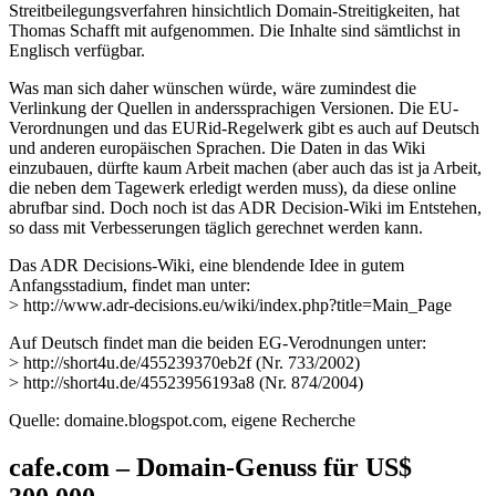
Streitbeilegungsverfahren hinsichtlich Domain-Streitigkeiten, hat
Thomas Schafft mit aufgenommen. Die Inhalte sind sämtlichst in
Englisch verfügbar.
Was man sich daher wünschen würde, wäre zumindest die
Verlinkung der Quellen in anderssprachigen Versionen. Die EU-
Verordnungen und das EURid-Regelwerk gibt es auch auf Deutsch
und anderen europäischen Sprachen. Die Daten in das Wiki
einzubauen, dürfte kaum Arbeit machen (aber auch das ist ja Arbeit,
die neben dem Tagewerk erledigt werden muss), da diese online
abrufbar sind. Doch noch ist das ADR Decision-Wiki im Entstehen,
so dass mit Verbesserungen täglich gerechnet werden kann.
Das ADR Decisions-Wiki, eine blendende Idee in gutem
Anfangsstadium, findet man unter:
> http://www.adr-decisions.eu/wiki/index.php?title=Main_Page
Auf Deutsch findet man die beiden EG-Verodnungen unter:
> http://short4u.de/455239370eb2f (Nr. 733/2002)
> http://short4u.de/45523956193a8 (Nr. 874/2004)
Quelle: domaine.blogspot.com, eigene Recherche
cafe.com – Domain-Genuss für US$