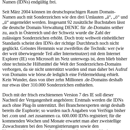
Namen (IDNs) endgültig frei.
Seit März 2004 können im deutschsprachigen Raum Domain-
Namen auch mit Sonderzeichen wie den drei Umlauten „ä“, „ö“ und
„ü“ angemeldet werden. Insgesamt 92 zusätzliche Buchstaben lässt
die deutsche Domain-Verwaltung DENIC für .de-Domains seither
zu, auch in Österreich und der Schweiz wurde die Zahl der
zulässigen Sonderzeichen erhöht. Doch trotz weltweit einheitlicher
Standards scheint den IDNs der richtige Durchbruch noch nicht
geglückt. Grösstes Hemmnis war zweifellos die Technik: wer (wie
der weit überwiegende Teil aller Internetnutzer) mit dem Internet
Explorer (IE) von Microsoft im Netz unterwegs ist, dem blieb bisher
ohne technische Hilfsmittel die Welt der Sonderzeichen-Domains
verborgen, da sie nicht unterstützt wurden und man daher bei Aufruf
von Domains wie börse.de lediglich eine Fehlermeldung erhielt.
Kein Wunder, dass von über zehn Millionen .de-Domains deshalb
nur etwas über 310.000 Sonderzeichen enthielten.
Doch mit der frisch erschienenen Version 7 des IE soll dieser
Nachteil der Vergangenheit angehören: Erstmals werden die IDNs
auch ohne Plug-In unterstützt. Bei Branchenexperten steigt deshalb
bereits die Euphorie; so wurden nach Angaben von VeriSign bisher
bei .com und .net zusammen ca. 600.000 IDNs registriert; für die
kommenden Wochen und Monate erwartet man aber zweistellige
Zuwachsraten bei den Neuregistrierungen sowie den