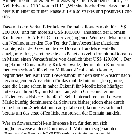
Anbietern einen direkten Vertriebsweg zu den Kunden schafft“, so
Neil Edwards, CEO von mTLD. „Wir sind hocherfreut, dass .mobi
bereits in einer so frühen Phase auf ein so starkes und positives Echo
stösst“.
Dass mit dem Verkauf der beiden Domains flowers.mobi für US$
200.000,- und fun.mobi zu US$ 100.000,- anlässlich der Domain-
Konferenz T.R.A.F.F.I.C. in der vergangenen Woche in Miami sich
ein Neuling unter den Top Ten der Jahresbestenliste platzieren
konnte, ist in der Geschichte des Domain-Handels ebenfalls
einzigartig. Insgesamt erzielte das Paket aus zehn Premium-Domains
in Miami einen Verkaufserlös von deutlich über US$ 420.000,-. Der
ungekrönte Domain-King Rick Schwartz, der mit dem Kauf von
men.com schon 2003 einen Millionen-Deal landen konnte,
begründete den Kauf von flowers.mobi mit den seiner Ansicht nach
hervorragenden Aussichten für das mobile Internet. „Ich glaube,
dass die Leute schon in naher Zukunft ihr Mobiltelefon häufiger
nutzen als ihren PC, um Blumen an jedem Ort schneller und
effizienter als bisher zu kaufen“. Sein Unternehmen will diesen
Markt künftig dominieren; da Schwartz bisher jedoch eher durch
seine Domain-Spekulationen aufgefallen ist, könnte es sich auch
bereits um das erste öffentliche Anpreisen der Domain handeln.
Wer an flowers.mobi kein Interesse hat, für den tun sich
möglicherweise andere Domains auf. Mit einem sogenannten
„Request for Proposals“ (RFP) stehen mit ringtones.mobi,