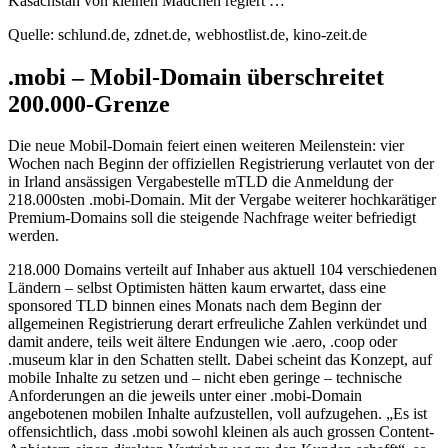
Kasachstan von kleinen Mädchen regiert …
Quelle: schlund.de, zdnet.de, webhostlist.de, kino-zeit.de
.mobi – Mobil-Domain überschreitet
200.000-Grenze
Die neue Mobil-Domain feiert einen weiteren Meilenstein: vier
Wochen nach Beginn der offiziellen Registrierung verlautet von der
in Irland ansässigen Vergabestelle mTLD die Anmeldung der
218.000sten .mobi-Domain. Mit der Vergabe weiterer hochkarätiger
Premium-Domains soll die steigende Nachfrage weiter befriedigt
werden.
218.000 Domains verteilt auf Inhaber aus aktuell 104 verschiedenen
Ländern – selbst Optimisten hätten kaum erwartet, dass eine
sponsored TLD binnen eines Monats nach dem Beginn der
allgemeinen Registrierung derart erfreuliche Zahlen verkündet und
damit andere, teils weit ältere Endungen wie .aero, .coop oder
.museum klar in den Schatten stellt. Dabei scheint das Konzept, auf
mobile Inhalte zu setzen und – nicht eben geringe – technische
Anforderungen an die jeweils unter einer .mobi-Domain
angebotenen mobilen Inhalte aufzustellen, voll aufzugehen. „Es ist
offensichtlich, dass .mobi sowohl kleinen als auch grossen Content-