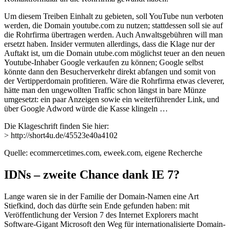
Um diesem Treiben Einhalt zu gebieten, soll YouTube nun verboten
werden, die Domain youtube.com zu nutzen; stattdessen soll sie auf
die Rohrfirma übertragen werden. Auch Anwaltsgebühren will man
ersetzt haben. Insider vermuten allerdings, dass die Klage nur der
Auftakt ist, um die Domain utube.com möglichst teuer an den neuen
Youtube-Inhaber Google verkaufen zu können; Google selbst
könnte dann den Besucherverkehr direkt abfangen und somit von
der Vertipperdomain profitieren. Wäre die Rohrfirma etwas cleverer,
hätte man den ungewollten Traffic schon längst in bare Münze
umgesetzt: ein paar Anzeigen sowie ein weiterführender Link, und
über Google Adword würde die Kasse klingeln …
Die Klageschrift finden Sie hier:
> http://short4u.de/45523e40a4102
Quelle: ecommercetimes.com, eweek.com, eigene Recherche
IDNs – zweite Chance dank IE 7?
Lange waren sie in der Familie der Domain-Namen eine Art
Stiefkind, doch das dürfte sein Ende gefunden haben: mit
Veröffentlichung der Version 7 des Internet Explorers macht
Software-Gigant Microsoft den Weg für internationalisierte Domain-