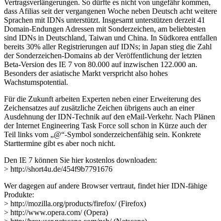
Vertragsverlängerungen. So dürfte es nicht von ungefähr kommen,
dass Afilias seit der vergangenen Woche neben Deutsch acht weitere
Sprachen mit IDNs unterstützt. Insgesamt unterstützen derzeit 41
Domain-Endungen Adressen mit Sonderzeichen, am beliebtesten
sind IDNs in Deutschland, Taiwan und China. In Südkorea entfallen
bereits 30% aller Registrierungen auf IDNs; in Japan stieg die Zahl
der Sonderzeichen-Domains ab der Veröffentlichung der letzten
Beta-Version des IE 7 von 80.000 auf inzwischen 122.000 an.
Besonders der asiatische Markt verspricht also hohes
Wachstumspotential.
Für die Zukunft arbeiten Experten neben einer Erweiterung des
Zeichensatzes auf zusätzliche Zeichen übrigens auch an einer
Ausdehnung der IDN-Technik auf den eMail-Verkehr. Nach Plänen
der Internet Engineering Task Force soll schon in Kürze auch der
Teil links vom „@“-Symbol sonderzeichenfähig sein. Konkrete
Starttermine gibt es aber noch nicht.
Den IE 7 können Sie hier kostenlos downloaden:
> http://short4u.de/454f9b7791676
Wer dagegen auf andere Browser vertraut, findet hier IDN-fähige
Produkte:
> http://mozilla.org/products/firefox/ (Firefox)
> http://www.opera.com/ (Opera)