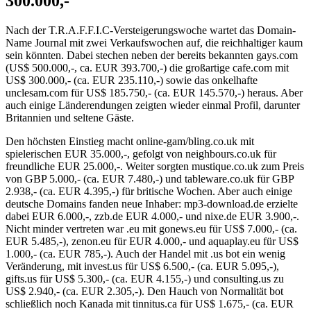
300.000,-
Nach der T.R.A.F.F.I.C-Versteigerungswoche wartet das Domain-
Name Journal mit zwei Verkaufswochen auf, die reichhaltiger kaum
sein könnten. Dabei stechen neben der bereits bekannten gays.com
(US$ 500.000,-, ca. EUR 393.700,-) die großartige cafe.com mit
US$ 300.000,- (ca. EUR 235.110,-) sowie das onkelhafte
unclesam.com für US$ 185.750,- (ca. EUR 145.570,-) heraus. Aber
auch einige Länderendungen zeigten wieder einmal Profil, darunter
Britannien und seltene Gäste.
Den höchsten Einstieg macht online-gam/bling.co.uk mit
spielerischen EUR 35.000,-, gefolgt von neighbours.co.uk für
freundliche EUR 25.000,-. Weiter sorgten mustique.co.uk zum Preis
von GBP 5.000,- (ca. EUR 7.480,-) und tableware.co.uk für GBP
2.938,- (ca. EUR 4.395,-) für britische Wochen. Aber auch einige
deutsche Domains fanden neue Inhaber: mp3-download.de erzielte
dabei EUR 6.000,-, zzb.de EUR 4.000,- und nixe.de EUR 3.900,-.
Nicht minder vertreten war .eu mit gonews.eu für US$ 7.000,- (ca.
EUR 5.485,-), zenon.eu für EUR 4.000,- und aquaplay.eu für US$
1.000,- (ca. EUR 785,-). Auch der Handel mit .us bot ein wenig
Veränderung, mit invest.us für US$ 6.500,- (ca. EUR 5.095,-),
gifts.us für US$ 5.300,- (ca. EUR 4.155,-) und consulting.us zu
US$ 2.940,- (ca. EUR 2.305,-). Den Hauch von Normalität bot
schließlich noch Kanada mit tinnitus.ca für US$ 1.675,- (ca. EUR