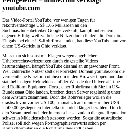
Fehlgeleitet – utube.com verklagt
youtube.com
Das Video-Portal YouTube, vor wenigen Tagen für
rekordverdächtige US$ 1,65 Milliarden an den
Suchmaschinenbetreiber Google verkauft, kämpft mit seinem
eigenen Erfolg: weil zahlreiche Nutzer durch fehlerhafte Domain-
Eingabe bei einer US-Rohrfirma landen, hat diese YouTube nun vor
einem US-Gericht in Ohio verklagt.
Muss man sich sonst mit Klagen wegen angeblicher
Urheberrechtsverletzungen durch eingestellte Videos
herumschlagen, kämpft YouTube diesmal an ungewohnter Front.
Weil zahlreiche Nutzer statt der korrekten Domain youtube.com die
vermeintliche Kurzform utube.com in den Browser tippen und damit
statt bei lustigen Heimvideos auf der Website der Universal Tube
and Rollform Equipment Corp., einer Rohrfirma mit Sitz im US-
Bundesstaat Ohio landen, brechen deren Server regelmäßig unter
dem Ansturm zusammen. Doch die Rohrverleger wollen die
drastisch von vorher US 100,- monatlich auf nunmehr über US$
2.500,00 gestiegenen Internetkosten nicht länger bezahlen. Durch
den Zusammenbruch der Internetseite sei zudem die gute Reputation
schwer in Mitleidenschaft gezogen worden. Sogar die australische
Polizei soll sich wegen Po/rnographievorwurfs schon per
Kontaktformular an die Rohrfirma gewandt haben.