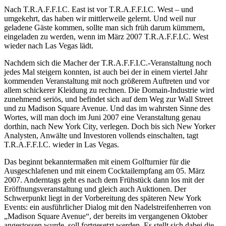
Nach T.R.A.F.F.I.C. East ist vor T.R.A.F.F.I.C. West – und
umgekehrt, das haben wir mittlerweile gelernt. Und weil nur
geladene Gäste kommen, sollte man sich früh darum kümmern,
eingeladen zu werden, wenn im März 2007 T.R.A.F.F.I.C. West
wieder nach Las Vegas lädt.
Nachdem sich die Macher der T.R.A.F.F.I.C.-Veranstaltung noch
jedes Mal steigern konnten, ist auch bei der in einem viertel Jahr
kommenden Veranstaltung mit noch größerem Auftreten und vor
allem schickerer Kleidung zu rechnen. Die Domain-Industrie wird
zunehmend seriös, und befindet sich auf dem Weg zur Wall Street
und zu Madison Square Avenue. Und das im wahrsten Sinne des
Wortes, will man doch im Juni 2007 eine Veranstaltung genau
dorthin, nach New York City, verlegen. Doch bis sich New Yorker
Analysten, Anwälte und Investoren vollends einschalten, tagt
T.R.A.F.F.I.C. wieder in Las Vegas.
Das beginnt bekanntermaßen mit einem Golfturnier für die
Ausgeschlafenen und mit einem Cocktailempfang am 05. März
2007. Anderntags geht es nach dem Frühstück dann los mit der
Eröffnungsveranstaltung und gleich auch Auktionen. Der
Schwerpunkt liegt in der Vorbereitung des späteren New York
Events: ein ausführlicher Dialog mit den Nadelstreifenherren von
„Madison Square Avenue“, der bereits im vergangenen Oktober
angestossen wurde, soll fortgesetzt werden. Es stellt sich dabei die