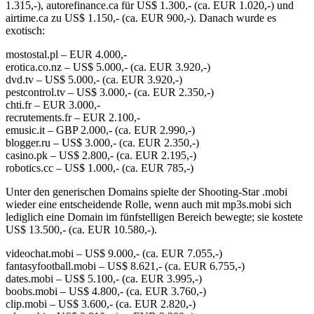
1.315,-), autorefinance.ca für US$ 1.300,- (ca. EUR 1.020,-) und
airtime.ca zu US$ 1.150,- (ca. EUR 900,-). Danach wurde es
exotisch:
mostostal.pl – EUR 4.000,-
erotica.co.nz – US$ 5.000,- (ca. EUR 3.920,-)
dvd.tv – US$ 5.000,- (ca. EUR 3.920,-)
pestcontrol.tv – US$ 3.000,- (ca. EUR 2.350,-)
chti.fr – EUR 3.000,-
recrutements.fr – EUR 2.100,-
emusic.it – GBP 2.000,- (ca. EUR 2.990,-)
blogger.ru – US$ 3.000,- (ca. EUR 2.350,-)
casino.pk – US$ 2.800,- (ca. EUR 2.195,-)
robotics.cc – US$ 1.000,- (ca. EUR 785,-)
Unter den generischen Domains spielte der Shooting-Star .mobi
wieder eine entscheidende Rolle, wenn auch mit mp3s.mobi sich
lediglich eine Domain im fünfstelligen Bereich bewegte; sie kostete
US$ 13.500,- (ca. EUR 10.580,-).
videochat.mobi – US$ 9.000,- (ca. EUR 7.055,-)
fantasyfootball.mobi – US$ 8.621,- (ca. EUR 6.755,-)
dates.mobi – US$ 5.100,- (ca. EUR 3.995,-)
boobs.mobi – US$ 4.800,- (ca. EUR 3.760,-)
clip.mobi – US$ 3.600,- (ca. EUR 2.820,-)