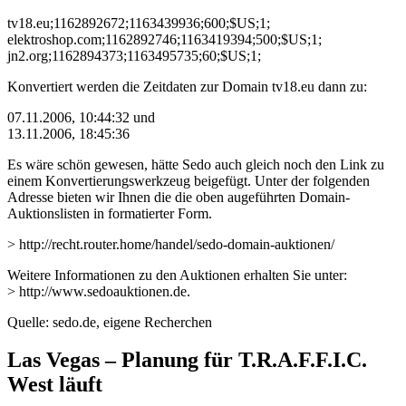
tv18.eu;1162892672;1163439936;600;$US;1;
elektroshop.com;1162892746;1163419394;500;$US;1;
jn2.org;1162894373;1163495735;60;$US;1;
Konvertiert werden die Zeitdaten zur Domain tv18.eu dann zu:
07.11.2006, 10:44:32 und
13.11.2006, 18:45:36
Es wäre schön gewesen, hätte Sedo auch gleich noch den Link zu
einem Konvertierungswerkzeug beigefügt. Unter der folgenden
Adresse bieten wir Ihnen die die oben augeführten Domain-
Auktionslisten in formatierter Form.
> http://recht.router.home/handel/sedo-domain-auktionen/
Weitere Informationen zu den Auktionen erhalten Sie unter:
> http://www.sedoauktionen.de.
Quelle: sedo.de, eigene Recherchen
Las Vegas – Planung für T.R.A.F.F.I.C.
West läuft