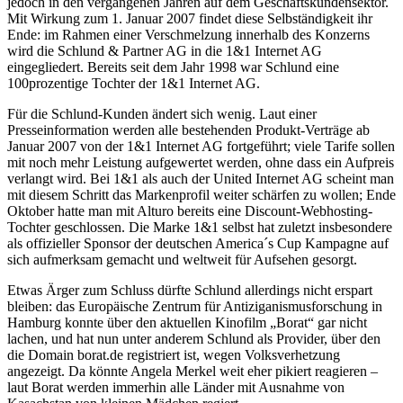
jedoch in den vergangenen Jahren auf dem Geschäftskundensektor.
Mit Wirkung zum 1. Januar 2007 findet diese Selbständigkeit ihr
Ende: im Rahmen einer Verschmelzung innerhalb des Konzerns
wird die Schlund & Partner AG in die 1&1 Internet AG
eingegliedert. Bereits seit dem Jahr 1998 war Schlund eine
100prozentige Tochter der 1&1 Internet AG.
Für die Schlund-Kunden ändert sich wenig. Laut einer
Presseinformation werden alle bestehenden Produkt-Verträge ab
Januar 2007 von der 1&1 Internet AG fortgeführt; viele Tarife sollen
mit noch mehr Leistung aufgewertet werden, ohne dass ein Aufpreis
verlangt wird. Bei 1&1 als auch der United Internet AG scheint man
mit diesem Schritt das Markenprofil weiter schärfen zu wollen; Ende
Oktober hatte man mit Alturo bereits eine Discount-Webhosting-
Tochter geschlossen. Die Marke 1&1 selbst hat zuletzt insbesondere
als offizieller Sponsor der deutschen America´s Cup Kampagne auf
sich aufmerksam gemacht und weltweit für Aufsehen gesorgt.
Etwas Ärger zum Schluss dürfte Schlund allerdings nicht erspart
bleiben: das Europäische Zentrum für Antiziganismusforschung in
Hamburg konnte über den aktuellen Kinofilm „Borat“ gar nicht
lachen, und hat nun unter anderem Schlund als Provider, über den
die Domain borat.de registriert ist, wegen Volksverhetzung
angezeigt. Da könnte Angela Merkel weit eher pikiert reagieren –
laut Borat werden immerhin alle Länder mit Ausnahme von