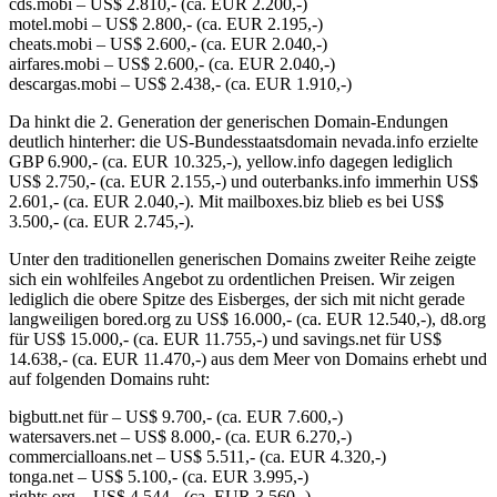
cds.mobi – US$ 2.810,- (ca. EUR 2.200,-)
motel.mobi – US$ 2.800,- (ca. EUR 2.195,-)
cheats.mobi – US$ 2.600,- (ca. EUR 2.040,-)
airfares.mobi – US$ 2.600,- (ca. EUR 2.040,-)
descargas.mobi – US$ 2.438,- (ca. EUR 1.910,-)
Da hinkt die 2. Generation der generischen Domain-Endungen
deutlich hinterher: die US-Bundesstaatsdomain nevada.info erzielte
GBP 6.900,- (ca. EUR 10.325,-), yellow.info dagegen lediglich
US$ 2.750,- (ca. EUR 2.155,-) und outerbanks.info immerhin US$
2.601,- (ca. EUR 2.040,-). Mit mailboxes.biz blieb es bei US$
3.500,- (ca. EUR 2.745,-).
Unter den traditionellen generischen Domains zweiter Reihe zeigte
sich ein wohlfeiles Angebot zu ordentlichen Preisen. Wir zeigen
lediglich die obere Spitze des Eisberges, der sich mit nicht gerade
langweiligen bored.org zu US$ 16.000,- (ca. EUR 12.540,-), d8.org
für US$ 15.000,- (ca. EUR 11.755,-) und savings.net für US$
14.638,- (ca. EUR 11.470,-) aus dem Meer von Domains erhebt und
auf folgenden Domains ruht:
bigbutt.net für – US$ 9.700,- (ca. EUR 7.600,-)
watersavers.net – US$ 8.000,- (ca. EUR 6.270,-)
commercialloans.net – US$ 5.511,- (ca. EUR 4.320,-)
tonga.net – US$ 5.100,- (ca. EUR 3.995,-)
rights.org – US$ 4.544,- (ca. EUR 3.560,-)