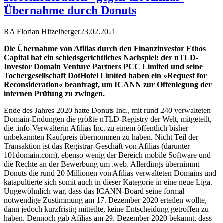
Übernahme durch Donuts
RA Florian Hitzelberger
23.02.2021
Die Übernahme von Afilias durch den Finanzinvestor Ethos
Capital hat ein schiedsgerichtliches Nachspiel: der nTLD-
Investor Domain Venture Partners PCC Limited und seine
Tochergesellschaft DotHotel Limited haben ein »Request for
Reconsideration« beantragt, um ICANN zur Offenlegung der
internen Prüfung zu zwingen.
Ende des Jahres 2020 hatte Donuts Inc., mit rund 240 verwalteten
Domain-Endungen die größte nTLD-Registry der Welt, mitgeteilt,
die .info-Verwalterin Afilias Inc. zu einem öffentlich bisher
unbekannten Kaufpreis übernommen zu haben. Nicht Teil der
Transaktion ist das Registrar-Geschäft von Afilias (darunter
101domain.com), ebenso wenig der Bereich mobile Software und
die Rechte an der Bewerbung um .web. Allerdings übernimmt
Donuts die rund 20 Millionen von Afilias verwalteten Domains und
katapultierte sich somit auch in dieser Kategorie in eine neue Liga.
Ungewöhnlich war, dass das ICANN-Board seine formal
notwendige Zustimmung am 17. Dezember 2020 erteilen wollte,
dann jedoch kurzfristig mitteilte, keine Entscheidung getroffen zu
haben. Dennoch gab Afilias am 29. Dezember 2020 bekannt, dass