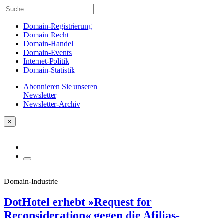
Domain-Registrierung
Domain-Recht
Domain-Handel
Domain-Events
Internet-Politik
Domain-Statistik
Abonnieren Sie unseren
Newsletter
Newsletter-Archiv
×
Domain-Industrie
DotHotel erhebt »Request for
Reconsideration« gegen die Afilias-