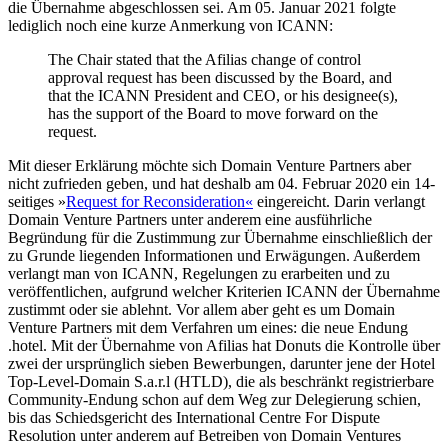
die Übernahme abgeschlossen sei. Am 05. Januar 2021 folgte
lediglich noch eine kurze Anmerkung von ICANN:
The Chair stated that the Afilias change of control
approval request has been discussed by the Board, and
that the ICANN President and CEO, or his designee(s),
has the support of the Board to move forward on the
request.
Mit dieser Erklärung möchte sich Domain Venture Partners aber
nicht zufrieden geben, und hat deshalb am 04. Februar 2020 ein 14-
seitiges »
Request for Reconsideration«
eingereicht. Darin verlangt
Domain Venture Partners unter anderem eine ausführliche
Begründung für die Zustimmung zur Übernahme einschließlich der
zu Grunde liegenden Informationen und Erwägungen. Außerdem
verlangt man von ICANN, Regelungen zu erarbeiten und zu
veröffentlichen, aufgrund welcher Kriterien ICANN der Übernahme
zustimmt oder sie ablehnt. Vor allem aber geht es um Domain
Venture Partners mit dem Verfahren um eines: die neue Endung
.hotel. Mit der Übernahme von Afilias hat Donuts die Kontrolle über
zwei der ursprünglich sieben Bewerbungen, darunter jene der Hotel
Top-Level-Domain S.a.r.l (HTLD), die als beschränkt registrierbare
Community-Endung schon auf dem Weg zur Delegierung schien,
bis das Schiedsgericht des International Centre For Dispute
Resolution unter anderem auf Betreiben von Domain Ventures