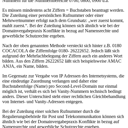
Nummern für die Nummernbereiche 0700, 0800, 0900 u.a.
Es müssen mindestens acht Ziffern = Buchstaben beantragt werden.
Die Zuteilung einer persönlichen Rufnummer oder einer
Mehrwertnummer erfolgt nach dem Grundsatz: „wer zuerst kommt,
mahlt zuerst.“. Bei der Zuteilung können sich ähnlich wie bei der
Domainvergabepraxis Konflikte in bezug auf Namensrechte und
gewerbliche Schutzrechte ergeben.
Nach der oben genannten Methode versteckt sich hinter z.B. 0180
COCACOLA die Ziffernfolge 0180- 26222652. Jedoch läßt sich
aufgrund der Mehrfachbelegung der Ziffern auch ein anderes Wort
bilden. Aus den Ziffern 26222652 läßt sich beispielsweise AMAC
ANJA, ein Name, bilden.
Im Gegensatz zur Vergabe von IP Adressen des Internetsystems, die
eine eindeutige Zuordnung verlangen und daher eine
Buchstabenfolge (Name) pro Second-Level-Domain nur einmal
möglich ist, verhält es sich bei Vanity-Nummern technisch bedingt
anders. Dieser Unterschied steht einer rechtlichen Gleichbehandlung
von Internet- und Vanity-Adressen entgegen.
Bei der Zuteilung einer solchen Rufnummer durch die
Regulierungsbehörde für Post und Telekommunikation können sich
ähnlich wie bei der Domainvergabepraxis Konflikte in bezug auf
Namensrechte und gewerbliche Schutzrechte ergeben.