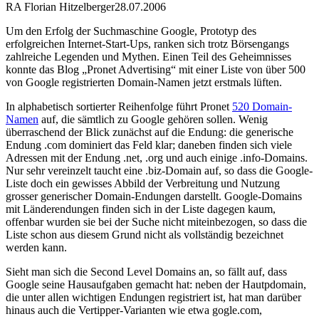
RA Florian Hitzelberger
28.07.2006
Um den Erfolg der Suchmaschine Google, Prototyp des
erfolgreichen Internet-Start-Ups, ranken sich trotz Börsengangs
zahlreiche Legenden und Mythen. Einen Teil des Geheimnisses
konnte das Blog „Pronet Advertising“ mit einer Liste von über 500
von Google registrierten Domain-Namen jetzt erstmals lüften.
In alphabetisch sortierter Reihenfolge führt Pronet
520 Domain-
Namen
auf, die sämtlich zu Google gehören sollen. Wenig
überraschend der Blick zunächst auf die Endung: die generische
Endung .com dominiert das Feld klar; daneben finden sich viele
Adressen mit der Endung .net, .org und auch einige .info-Domains.
Nur sehr vereinzelt taucht eine .biz-Domain auf, so dass die Google-
Liste doch ein gewisses Abbild der Verbreitung und Nutzung
grosser generischer Domain-Endungen darstellt. Google-Domains
mit Länderendungen finden sich in der Liste dagegen kaum,
offenbar wurden sie bei der Suche nicht miteinbezogen, so dass die
Liste schon aus diesem Grund nicht als vollständig bezeichnet
werden kann.
Sieht man sich die Second Level Domains an, so fällt auf, dass
Google seine Hausaufgaben gemacht hat: neben der Hautpdomain,
die unter allen wichtigen Endungen registriert ist, hat man darüber
hinaus auch die Vertipper-Varianten wie etwa gogle.com,