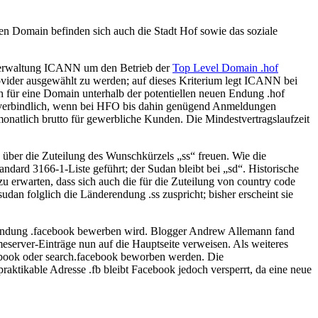
en Domain befinden sich auch die Stadt Hof sowie das soziale
t-Verwaltung ICANN um den Betrieb der
Top Level Domain .hof
rovider ausgewählt zu werden; auf dieses Kriterium legt ICANN bei
 für eine Domain unterhalb der potentiellen neuen Endung .hof
ch verbindlich, wenn bei HFO bis dahin genügend Anmeldungen
natlich brutto für gewerbliche Kunden. Die Mindestvertragslaufzeit
 über die Zuteilung des Wunschkürzels „ss“ freuen. Wie die
andard 3166-1-Liste geführt; der Sudan bleibt bei „sd“. Historische
zu erwarten, dass sich auch die für die Zuteilung von country code
n folglich die Länderendung .ss zuspricht; bisher erscheint sie
in-Endung .facebook bewerben wird. Blogger Andrew Allemann fand
server-Einträge nun auf die Hauptseite verweisen. Als weiteres
ebook oder search.facebook beworben werden. Die
raktikable Adresse .fb bleibt Facebook jedoch versperrt, da eine neue