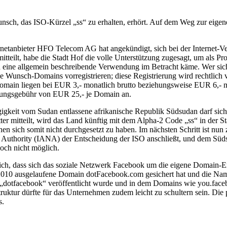
sch, das ISO-Kürzel „ss“ zu erhalten, erhört. Auf dem Weg zur eigen
ternetanbieter HFO Telecom AG hat angekündigt, sich bei der Interne
tteilt, habe die Stadt Hof die volle Unterstützung zugesagt, um als P
 eine allgemein beschreibende Verwendung im Betracht käme. Wer sich
ine Wunsch-Domains vorregistrieren; diese Registrierung wird rechtli
main liegen bei EUR 3,- monatlich brutto beziehungsweise EUR 6,- mo
ierungsgebühr von EUR 25,- je Domain an.
gigkeit vom Sudan entlassene afrikanische Republik Südsudan darf sich
ter mitteilt, wird das Land künftig mit dem Alpha-2 Code „ss“ in der St
n sich somit nicht durchgesetzt zu haben. Im nächsten Schritt ist nun 
thority (IANA) der Entscheidung der ISO anschließt, und dem Südsuda
noch nicht möglich.
en sich, dass sich das soziale Netzwerk Facebook um die eigene Doma
 2010 ausgelaufene Domain dotFacebook.com gesichert hat und die Name
l „dotfacebook“ veröffentlicht wurde und in dem Domains wie you.fac
uktur dürfte für das Unternehmen zudem leicht zu schultern sein. Die p
s.