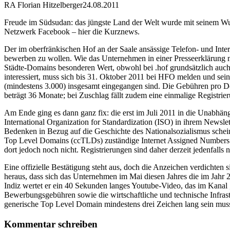
RA Florian Hitzelberger
24.08.2011
Freude im Südsudan: das jüngste Land der Welt wurde mit seinem Wun
Netzwerk Facebook – hier die Kurznews.
Der im oberfränkischen Hof an der Saale ansässige Telefon- und In
bewerben zu wollen. Wie das Unternehmen in einer Presseerklärung mi
Städte-Domains besonderen Wert, obwohl bei .hof grundsätzlich auch
interessiert, muss sich bis 31. Oktober 2011 bei HFO melden und se
(mindestens 3.000) insgesamt eingegangen sind. Die Gebühren pro Do
beträgt 36 Monate; bei Zuschlag fällt zudem eine einmalige Registr
Am Ende ging es dann ganz fix: die erst im Juli 2011 in die Unabhän
International Organization for Standardization (ISO) in ihrem Newslet
Bedenken in Bezug auf die Geschichte des Nationalsozialismus scheine
Top Level Domains (ccTLDs) zuständige Internet Assigned Numbers Au
dort jedoch noch nicht. Registrierungen sind daher derzeit jedenfalls 
Eine offizielle Bestätigung steht aus, doch die Anzeichen verdicht
heraus, dass sich das Unternehmen im Mai diesen Jahres die im Jahr
Indiz wertet er ein 40 Sekunden langes Youtube-Video, das im Kana
Bewerbungsgebühren sowie die wirtschaftliche und technische Infrastr
generische Top Level Domain mindestens drei Zeichen lang sein mus
Kommentar schreiben