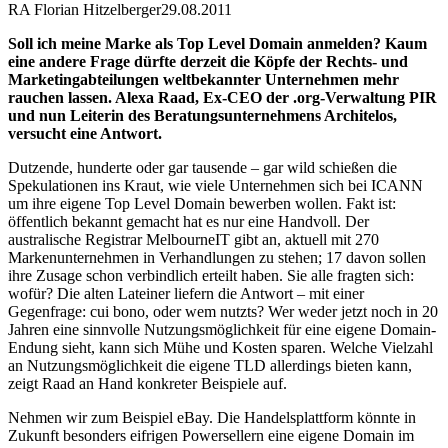
RA Florian Hitzelberger
29.08.2011
Soll ich meine Marke als Top Level Domain anmelden? Kaum
eine andere Frage dürfte derzeit die Köpfe der Rechts- und
Marketingabteilungen weltbekannter Unternehmen mehr
rauchen lassen. Alexa Raad, Ex-CEO der .org-Verwaltung PIR
und nun Leiterin des Beratungsunternehmens Architelos,
versucht eine Antwort.
Dutzende, hunderte oder gar tausende – gar wild schießen die
Spekulationen ins Kraut, wie viele Unternehmen sich bei ICANN
um ihre eigene Top Level Domain bewerben wollen. Fakt ist:
öffentlich bekannt gemacht hat es nur eine Handvoll. Der
australische Registrar MelbourneIT gibt an, aktuell mit 270
Markenunternehmen in Verhandlungen zu stehen; 17 davon sollen
ihre Zusage schon verbindlich erteilt haben. Sie alle fragten sich:
wofür? Die alten Lateiner liefern die Antwort – mit einer
Gegenfrage: cui bono, oder wem nutzts? Wer weder jetzt noch in 20
Jahren eine sinnvolle Nutzungsmöglichkeit für eine eigene Domain-
Endung sieht, kann sich Mühe und Kosten sparen. Welche Vielzahl
an Nutzungsmöglichkeit die eigene TLD allerdings bieten kann,
zeigt Raad an Hand konkreter Beispiele auf.
Nehmen wir zum Beispiel eBay. Die Handelsplattform könnte in
Zukunft besonders eifrigen Powersellern eine eigene Domain im