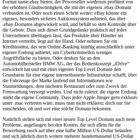
Format name.ebay bieten; der Powerseller wiederum profitiert von
der erhöhten Glaubwürdigkeit, die mit der eigenen .ebay-Domain
verbunden ist. Oder noch einen Schritt weiter: eBay könnte ein
eigenes, besonders sicheres Auktionssystem anbieten, das über
.ebay-Domains abgewickelt wird, und behält so stets Kontrolle über
die Gebote. Dass sich dieser Grundgedanke praktisch auf jedes
Unternehmen übertragen lässt, das Produkte über Händler im
Internet vertreibt, liegt auf der Hand. Oder nehmen Sie ein
Kreditinstitut, das sein Online-Banking künftig ausschließlich unter
eigener Endung anbietet, um Cyberkriminellen weniger
Angriffsfläche zu bieten. Oder denken Sie an den
Automobilhersteller BMW AG, der das Bedienkonzept „iDrive“
entwickelt hat und mit einer eigenen Top Level Domain den
Grundstein für eine eigene internetbasierte Infrastruktur schafft, über
die Fahrzeuge der Marke laufend mit Informationen wie
Staumeldungen, dem nächsten Restaurant oder zum Zweck der
Fernwartung versorgt werden. Und nicht zuletzt: die eigene Endung
stärkt die eigene Community. Dass jeder Apple-Jünger gern exklusiv
unter .mac vertreten wäre, muss man nicht erklären; doch nur Sie
entscheiden, ob und wer eine solche Domain bekommt.
Natürlich stellen sich mit einer neuen Top Level Domain auch neue
Probleme, angefangen bei den Kosten, die sich allein für die
Bewerbung rasch auf über eine halbe Million US-Dollar belaufen
und sich jährlich durch weitere mehrere hunderttausend US-Dollar