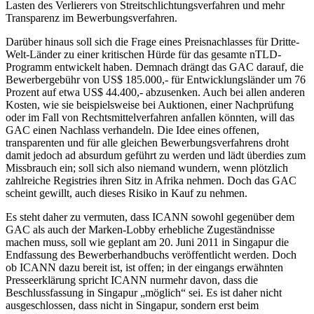
Lasten des Verlierers von Streitschlichtungsverfahren und mehr
Transparenz im Bewerbungsverfahren.
Darüber hinaus soll sich die Frage eines Preisnachlasses für Dritte-
Welt-Länder zu einer kritischen Hürde für das gesamte nTLD-
Programm entwickelt haben. Demnach drängt das GAC darauf, die
Bewerbergebühr von US$ 185.000,- für Entwicklungsländer um 76
Prozent auf etwa US$ 44.400,- abzusenken. Auch bei allen anderen
Kosten, wie sie beispielsweise bei Auktionen, einer Nachprüfung
oder im Fall von Rechtsmittelverfahren anfallen könnten, will das
GAC einen Nachlass verhandeln. Die Idee eines offenen,
transparenten und für alle gleichen Bewerbungsverfahrens droht
damit jedoch ad absurdum geführt zu werden und lädt überdies zum
Missbrauch ein; soll sich also niemand wundern, wenn plötzlich
zahlreiche Registries ihren Sitz in Afrika nehmen. Doch das GAC
scheint gewillt, auch dieses Risiko in Kauf zu nehmen.
Es steht daher zu vermuten, dass ICANN sowohl gegenüber dem
GAC als auch der Marken-Lobby erhebliche Zugeständnisse
machen muss, soll wie geplant am 20. Juni 2011 in Singapur die
Endfassung des Bewerberhandbuchs veröffentlicht werden. Doch
ob ICANN dazu bereit ist, ist offen; in der eingangs erwähnten
Presseerklärung spricht ICANN nurmehr davon, dass die
Beschlussfassung in Singapur „möglich“ sei. Es ist daher nicht
ausgeschlossen, dass nicht in Singapur, sondern erst beim