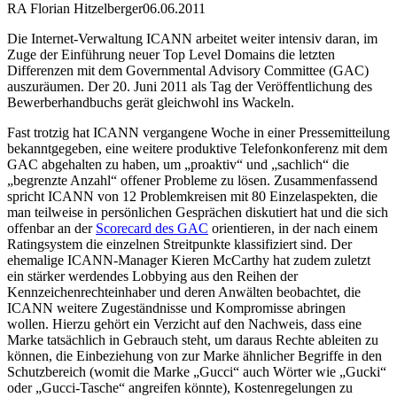
RA Florian Hitzelberger
06.06.2011
Die Internet-Verwaltung ICANN arbeitet weiter intensiv daran, im
Zuge der Einführung neuer Top Level Domains die letzten
Differenzen mit dem Governmental Advisory Committee (GAC)
auszuräumen. Der 20. Juni 2011 als Tag der Veröffentlichung des
Bewerberhandbuchs gerät gleichwohl ins Wackeln.
Fast trotzig hat ICANN vergangene Woche in einer Pressemitteilung
bekanntgegeben, eine weitere produktive Telefonkonferenz mit dem
GAC abgehalten zu haben, um „proaktiv“ und „sachlich“ die
„begrenzte Anzahl“ offener Probleme zu lösen. Zusammenfassend
spricht ICANN von 12 Problemkreisen mit 80 Einzelaspekten, die
man teilweise in persönlichen Gesprächen diskutiert hat und die sich
offenbar an der
Scorecard des GAC
orientieren, in der nach einem
Ratingsystem die einzelnen Streitpunkte klassifiziert sind. Der
ehemalige ICANN-Manager Kieren McCarthy hat zudem zuletzt
ein stärker werdendes Lobbying aus den Reihen der
Kennzeichenrechteinhaber und deren Anwälten beobachtet, die
ICANN weitere Zugeständnisse und Kompromisse abringen
wollen. Hierzu gehört ein Verzicht auf den Nachweis, dass eine
Marke tatsächlich in Gebrauch steht, um daraus Rechte ableiten zu
können, die Einbeziehung von zur Marke ähnlicher Begriffe in den
Schutzbereich (womit die Marke „Gucci“ auch Wörter wie „Gucki“
oder „Gucci-Tasche“ angreifen könnte), Kostenregelungen zu