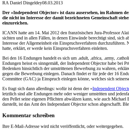
RA Daniel Dingeldey
08.03.2013
Der »Independent Objector« ist dazu ausersehen, im Rahmen d
die nicht im Interesse der damit bezeichneten Gemeinschaft ste
einzureichen.
ICANN hatte am 14. Mai 2012 den französischen Jura-Professor Alain
sichten und in allen Fällen, in denen Einwände berechtigt sind, sich
Interesse der Allgemeinheit ein Einspruchsverfahren durchzuführen. N
hatte, erklärt, er werde kein Einspruchsverfahren einleiten.
Bei den 16 Endungen handelt es sich um .adult, .africa, .army, .catholic,
Endungen heisst es sinngemäß, der Independent Objector habe bei Prü
Bedenken hinsichtlich der umstrittenen Bewerbung zu wahren, erkläre
gegen die Bewerbung einlegen. Danach findet er für jede der 16 En
Committee (GAC) ja Einspruch einlegen könne, welches sich seiners
Es fragt sich dann allerdings: wofür ist denn der »
Independent Object
letztlich sind alle Endungen mehr oder weniger umstritten und jedenf
den Pellet seine eigenen Pflichten abwälzen kann, wie auch Michael
darstellt, ist das Amt des Independant Objector schon abgeschafft.
Kommentar schreiben
Ihre E-Mail-Adresse wird nicht veröffentlicht, oder weitergegeben.