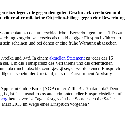
n einzulegen, die gegen den guten Geschmack verstoßen und
eilt er aber mit, keine Objection-Filings gegen eine Bewerbung
, Kommentare zu den unterschiedlichen Bewerbungen um nTLDs zu
ewerbung vorgeht, seinerseits als unabhängiger Einspruchsführer im
t zu sein scheinen und bei denen er eine frühe Warnung abgegeben
xy, .vodka und .wtf. In einem
aktuellen Statement
zu jeder der 16
n sei. Um die Transparenz des Verfahrens und die öffentlichen
it aber nicht abschließend gesagt sei, er werde keinen Einspruch
ltigsten scheint der Umstand, dass das Government Advisory
 Applicant Guide Book (AGB) unter Ziffer 3.2.5.) dann da? Denn
t, ist fast ausnahmslos auch ein potentieller Einspruchsteller, auf
berg
bereits vor 14 Tagen festgestellt hat: So wie sich die Sache
13. März 2013 im Wege eines Einspruch vorgehen?