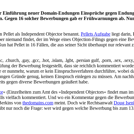
er Einführung neuer Domain-Endungen Einsprüche gegen Endunge
hen. Gegen 16 solcher Bewerbungen gab er Frühwarnungen ab. Nun t
 Pellet als Independent Objector benannt.
Pellets Aufgabe
liegt darin
 aber niemand findet, der im Wege eines Objection-Filings gegen eine B
un hat Pellet in 16 Fällen, die aus seiner Sicht überhaupt nur relevan
 .church, .gay, .gcc, .hot, .islam, .lgbt, .persian gulf, .porn, .sex, .se
fung der Bewerbung festgestellt, dass sie reichlich kommentiert worde
 er nunmehr, warum er kein Einspruchsverfahren durchführe, wobei dam
dungen Gründe genug, keinen Einspruch einlegen zu müssen. Am nachha
eits gegen diverse Bewerbungen geäußert habe.
or
« (Einzelheiten zum Amt des »Independent Objectors« findet man im
alls vielfach kommentiert. Und wo ein Kommentar gegen die Bewerbung is
 Berkins von
thedomains.com
meint. Doch wie Rechtsanwalt
Doug Isen
 Bleibt nur noch die Frage: wer wird gegen welche Bewerbung bis zum 