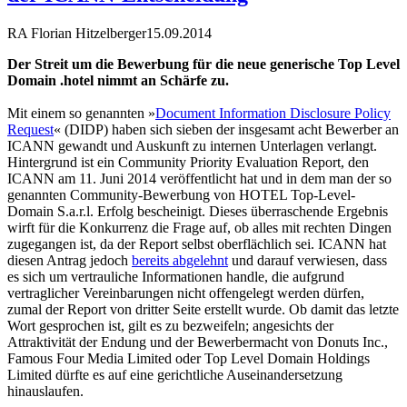
RA Florian Hitzelberger
15.09.2014
Der Streit um die Bewerbung für die neue generische Top Level
Domain .hotel nimmt an Schärfe zu.
Mit einem so genannten »
Document Information Disclosure Policy
Request
« (DIDP) haben sich sieben der insgesamt acht Bewerber an
ICANN gewandt und Auskunft zu internen Unterlagen verlangt.
Hintergrund ist ein Community Priority Evaluation Report, den
ICANN am 11. Juni 2014 veröffentlicht hat und in dem man der so
genannten Community-Bewerbung von HOTEL Top-Level-
Domain S.a.r.l. Erfolg bescheinigt. Dieses überraschende Ergebnis
wirft für die Konkurrenz die Frage auf, ob alles mit rechten Dingen
zugegangen ist, da der Report selbst oberflächlich sei. ICANN hat
diesen Antrag jedoch
bereits abgelehnt
und darauf verwiesen, dass
es sich um vertrauliche Informationen handle, die aufgrund
vertraglicher Vereinbarungen nicht offengelegt werden dürfen,
zumal der Report von dritter Seite erstellt wurde. Ob damit das letzte
Wort gesprochen ist, gilt es zu bezweifeln; angesichts der
Attraktivität der Endung und der Bewerbermacht von Donuts Inc.,
Famous Four Media Limited oder Top Level Domain Holdings
Limited dürfte es auf eine gerichtliche Auseinandersetzung
hinauslaufen.