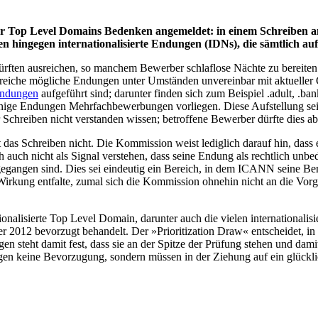
ler Top Level Domains Bedenken angemeldet: in einem Schreiben 
hingegen internationalisierte Endungen (IDNs), die sämtlich auf 
rften ausreichen, so manchem Bewerber schlaflose Nächte zu bereiten
reiche mögliche Endungen unter Umständen unvereinbar mit aktueller 
Endungen
aufgeführt sind; darunter finden sich zum Beispiel .adult, .bank, .
für einige Endungen Mehrfachbewerbungen vorliegen. Diese Aufstellung se
chreiben nicht verstanden wissen; betroffene Bewerber dürfte dies ab
 das Schreiben nicht. Die Kommission weist lediglich darauf hin, dass
h auch nicht als Signal verstehen, dass seine Endung als rechtlich unbe
angen sind. Dies sei eindeutig ein Bereich, in dem ICANN seine Bem
e Wirkung entfalte, zumal sich die Kommission ohnehin nicht an die 
ionalisierte Top Level Domain, darunter auch die vielen internationa
 2012 bevorzugt behandelt. Der »Prioritization Draw« entscheidet, in w
ngen steht damit fest, dass sie an der Spitze der Prüfung stehen und dam
n keine Bevorzugung, sondern müssen in der Ziehung auf ein glückli