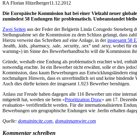
RA Florian Hitzelberger
11.12.2012
Die Europäische Kommission hat bei einer Vielzahl neuer globa
zumindest 58 Endungen für problematisch. Unbeanstandet bleiben 
Zwei Seiten
aus der Feder der Belgierin Linda Corugedo Steneberg dü
Stellungnahme sei die Kommission zu dem Schluss gelangt, dass zahl
Hierzu verweist das Schreiben auf eine Anlage, in der
insgesamt 58 
.health, .kids, .pharmacy, .sale, .security, .sex” und .sexy, wobei 
warning«) im Sinne des Bewerberhandbuchs will die Kommission ihr S
Gründe, weshalb eine Endung als problematisch erachtet wird, enthält
notwendig erachte. Ist ein Bewerber nicht erwähnt, solle er dies jedoc
Kommission, dass kaum Bewerbungen aus Entwicklungsländern eingeg
nochmaligen Hinweis, dass es unverbindlich sei und keine bindend
Auch dies dürfte keinen der insgesamt 1.923 Bewerber beruhigen.
Anlass zur Freude haben dagegen alle 116 Bewerber um eine internat
mitgeteilt hat, werden sie beim »
Prioritization Draw
« am 17. Dezember
evaluation« veröffentlicht werden. Für die internationalisierten Endu
Bewerbungen um geographische Endungen wie .berlin erhalten dagege
Quelle:
domainincite.com
,
domainnamwire.com
Kommentar schreiben