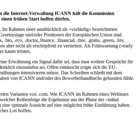
an die Internet-Verwaltung ICANN hält die Kommission
einen frühen Start hoffen dürfen.
. Im Rahmen einer ausdrücklich als »vorläufig« bezeichneten
Gesetzeslage und/oder Positionen der Europäischen Union sind.
bio, .eco, .doctor,.finance, .financial, .free, .gratis, .green, .hiv,
ien aber nicht als erschöpfend zu verstehen. Als Frühwarnung (»early
er kaum trösten.
 eine Erwähnung ein Signal dafür sei, dass man weitere Gespräche für
denklich einzustufen sei. Offen enttäuscht zeigte sich die EU-
ühungen intensivieren müsse. Das Schreiben schließt mit dem
Vorgaben von ICANN und/oder des Bewerberhandbuchs gebunden fühle.
lisierten Varianten von .com. Wie ICANN im Rahmen eines Webinars
elcher Reihenfolge die Ergebnisse aus der Phase der »initial
it eine optimale Aussicht auf eine möglichst frühe Einführung haben.
ches Los hoffen.