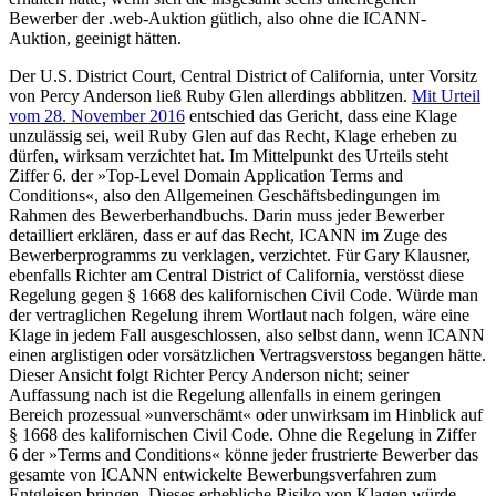
Bewerber der .web-Auktion gütlich, also ohne die ICANN-
Auktion, geeinigt hätten.
Der U.S. District Court, Central District of California, unter Vorsitz
von Percy Anderson ließ Ruby Glen allerdings abblitzen.
Mit Urteil
vom 28. November 2016
entschied das Gericht, dass eine Klage
unzulässig sei, weil Ruby Glen auf das Recht, Klage erheben zu
dürfen, wirksam verzichtet hat. Im Mittelpunkt des Urteils steht
Ziffer 6. der »Top-Level Domain Application Terms and
Conditions«, also den Allgemeinen Geschäftsbedingungen im
Rahmen des Bewerberhandbuchs. Darin muss jeder Bewerber
detailliert erklären, dass er auf das Recht, ICANN im Zuge des
Bewerberprogramms zu verklagen, verzichtet. Für Gary Klausner,
ebenfalls Richter am Central District of California, verstösst diese
Regelung gegen § 1668 des kalifornischen Civil Code. Würde man
der vertraglichen Regelung ihrem Wortlaut nach folgen, wäre eine
Klage in jedem Fall ausgeschlossen, also selbst dann, wenn ICANN
einen arglistigen oder vorsätzlichen Vertragsverstoss begangen hätte.
Dieser Ansicht folgt Richter Percy Anderson nicht; seiner
Auffassung nach ist die Regelung allenfalls in einem geringen
Bereich prozessual »unverschämt« oder unwirksam im Hinblick auf
§ 1668 des kalifornischen Civil Code. Ohne die Regelung in Ziffer
6 der »Terms and Conditions« könne jeder frustrierte Bewerber das
gesamte von ICANN entwickelte Bewerbungsverfahren zum
Entgleisen bringen. Dieses erhebliche Risiko von Klagen würde