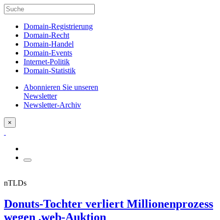
Domain-Registrierung
Domain-Recht
Domain-Handel
Domain-Events
Internet-Politik
Domain-Statistik
Abonnieren Sie unseren
Newsletter
Newsletter-Archiv
×
nTLDs
Donuts-Tochter verliert Millionenprozess
wegen .web-Auktion