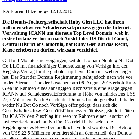
RA Florian Hitzelberger
12.12.2016
Die Donuts-Tochtergesellschaft Ruby Glen LLC hat ihren
millionenschweren Schadensersatzprozess gegen die Internet-
Verwaltung ICANN um die neue Top Level Domain .web in
erster Instanz verloren: nach Ansicht des US District Court,
Central District of California, hat Ruby Glen auf das Recht,
Klage erheben zu dürfen, wirksam verzichtet.
Gut fünf Monate sind vergangen, seit der Domain-Neuling Nu Dot
Co LLC mit finanzkräftiger Unterstützung von Verisign Inc. den
Registry-Vertrag für die globale Top Level Domain .web ersteigert
hat. Der Start der Domain-Registrierung steht jedoch nach wie vor
in den Sternen. Eine der Ursachen: am 08. August 2016 erhob Ruby
Glen im Rahmen eines anhängigen Rechtsstreits eine Klage gegen
ICANN auf Schadensersatzforderung in Höhe von mindestens US$
22,5 Millionen. Nach Ansicht der Donuts-Tochtergesellschaft hätten
weder Nu Dot Co noch VeriSign offengelegt, dass sich die
Gesellschafter- bzw. Geschäftsführungsverhältnisse geändert hätten.
Da ICANN den Zuschlag für .web im Rahmen einer »auction of
last resort« dennoch an Nu Dot Co erteilt habe, seien die
Regelungen des Bewerberhandbuchs verletzt worden. Der Betrag
von US$ 22,5 Millionen orientiert sich an dem Anteil, den Donuts
erhalten hätte, wenn sich die insgesamt sechs unterlegenen