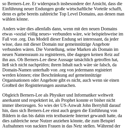
so Berners-Lee. Er widersprach insbesondere der Ansicht, dass die
Einführung neuer Endungen große wirtschaftliche Vorteile schafft,
denn es gebe bereits zahlreiche Top Level Domains, aus denen man
wählen könne.
Anders wäre dies allenfalls dann, wenn mit den neuen Domains
etwas »sozial völlig neues« verbunden wäre, wie beispielsweise im
Fall von .org. Das Modell dieser Endung sei interessant, da jeder
wisse, dass mit dieser Domain nur gemeinnützige Angebote
verbunden wären. Die Vorstellung, seine Marken als Domain im
neuen Namensraum zu registrieren, übe dagegen keinen Reiz auf
ihn aus. Ob Berners-Lee diese Aussage tatsächlich getroffen hat,
ließ sich nicht nachprüfen; ihrem Inhalt nach wäre sie falsch, da
Domain-Namen unterhalb von .org von jedermann registriert
werden können; eine Beschränkung auf gemeinnützige
Organisationen oder Angebote gibt es nicht, auch wenn sie einen
Großteil der Registrierungen ausmachen.
Obgleich Berners-Lee als Physiker und Informatiker weltweit
anerkannt und respektiert ist, als Prophet konnte er bisher nicht
immer überzeugen. So wies der US-Anwalt John Berryhill darauf
hin, dass sich Berners-Lee einst auch gegen die Einführung von
Bildern in das bis dahin rein textbasierte Internet gewandt hatte, da
dies zahlreiche neue Nutzer anziehen könnte, die zum Beispiel
Aufnahmen von nackten Frauen in das Netz stellen. Während der