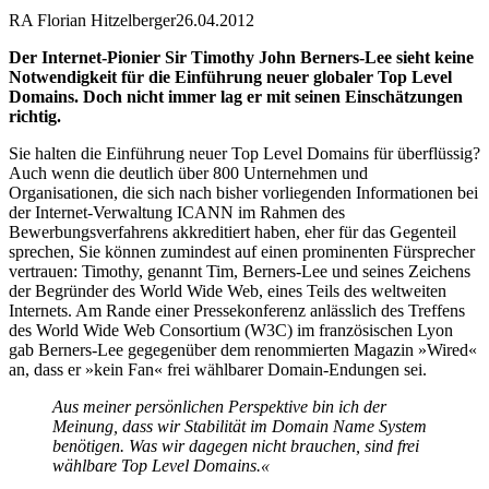
RA Florian Hitzelberger
26.04.2012
Der Internet-Pionier Sir Timothy John Berners-Lee sieht keine
Notwendigkeit für die Einführung neuer globaler Top Level
Domains. Doch nicht immer lag er mit seinen Einschätzungen
richtig.
Sie halten die Einführung neuer Top Level Domains für überflüssig?
Auch wenn die deutlich über 800 Unternehmen und
Organisationen, die sich nach bisher vorliegenden Informationen bei
der Internet-Verwaltung ICANN im Rahmen des
Bewerbungsverfahrens akkreditiert haben, eher für das Gegenteil
sprechen, Sie können zumindest auf einen prominenten Fürsprecher
vertrauen: Timothy, genannt Tim, Berners-Lee und seines Zeichens
der Begründer des World Wide Web, eines Teils des weltweiten
Internets. Am Rande einer Pressekonferenz anlässlich des Treffens
des World Wide Web Consortium (W3C) im französischen Lyon
gab Berners-Lee gegegenüber dem renommierten Magazin »Wired«
an, dass er »kein Fan« frei wählbarer Domain-Endungen sei.
Aus meiner persönlichen Perspektive bin ich der
Meinung, dass wir Stabilität im Domain Name System
benötigen. Was wir dagegen nicht brauchen, sind frei
wählbare Top Level Domains.«