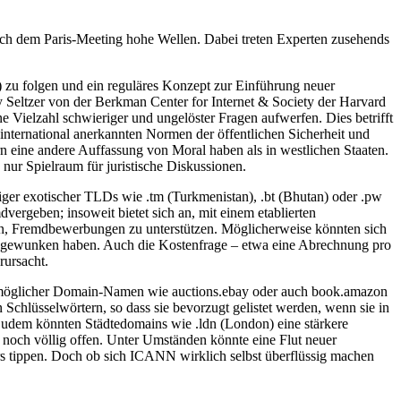
ch dem Paris-Meeting hohe Wellen. Dabei treten Experten zusehends
 zu folgen und ein reguläres Konzept zur Einführung neuer
Seltzer von der Berkman Center for Internet & Society der Harvard
ne Vielzahl schwieriger und ungelöster Fragen aufwerfen. Dies betrifft
nternational anerkannten Normen der öffentlichen Sicherheit und
 eine andere Auffassung von Moral haben als in westlichen Staaten.
nur Spielraum für juristische Diskussionen.
er exotischer TLDs wie .tm (Turkmenistan), .bt (Bhutan) oder .pw
vergeben; insoweit bietet sich an, mit einem etablierten
aben, Fremdbewerbungen zu unterstützen. Möglicherweise könnten sich
 abgewunken haben. Auch die Kostenfrage – etwa eine Abrechnung pro
rursacht.
s möglicher Domain-Namen wie auctions.ebay oder auch book.amazon
Schlüsselwörtern, so dass sie bevorzugt gelistet werden, wenn sie in
 Zudem könnten Städtedomains wie .ldn (London) eine stärkere
 noch völlig offen. Unter Umständen könnte eine Flut neuer
rs tippen. Doch ob sich ICANN wirklich selbst überflüssig machen