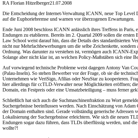
RA Florian Hitzelberger
21.07.2008
Die Entscheidung der Internet-Verwaltung ICANN, neue Top Level Do
auf die Euphoriebremse und warnen vor überzogenen Erwartungen.
Ende Juni 2008 beschloss ICANN anlässlich ihres Treffens in Paris
Endungen zu etablieren. Bereits im 2. Quartal 2009 sollen die erst
Law School weist darauf hin, dass die Details des standardisierten Ve
nicht nur Mehrfachbewerbungen um die selbe Zeichenkette, sondern a
Ordnung. Was darunter zu verstehen ist, vermögen auch ICANN-Expert
Solange aber nicht klar ist, an welchen Policy-Maßstäben sich eine B
Auf vorwiegend technische Probleme weist dagegen Antony Van Couve
(Palau-Inseln). So stehen Bewerber vor der Frage, ob sie die technisc
Unternehmen wie VeriSign, Afilias oder NeuStar zu kooperieren. Frag
hier allerdings für ccTLD-Verwalter neue Möglichkeiten eröffnen; d
Domain, ein Festpreis oder eine Umsatzbeteiligung – muss ferner geklä
Schließlich hat sich auch die Suchmaschinenfraktion zu Wort geme
Suchergebnisse beeinflussen werden. Nach Einschätzung von Adam
der Domain enthalten sind. Gerade vollständig generische Adressen 
Lokalisierung der Suchergebnisse erleichtern. Wie sich die neuen TL
Endungen sogar dazu führen, dass TLDs überflüssig werden, und die 
wollte?!