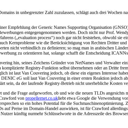
mains in unbegrenzter Zahl zuzulassen, schlägt auch drei Wochen na
, einer Empfehlung der Generic Names Supporting Organisation (GNSO)
en Bewerbungen entgegengenommen werden. Doch nicht nur Prof. Wendy 
rfahrens („evaluation process“) noch gar nicht feststehen, obwohl sie ei
uch Kernprobleme wie die Berücksichtigung von Rechten Dritter und i
en nicht verbindlich zu definieren; so mag man in arabischen Ländern
ewerbung zu orientieren hat, solange schafft die Entscheidung ICANNs 
ring hin, seines Zeichens Gründer von NetNames und Verwalter einig
h komplizierte Registry-Funktion selbst übernehmen oder an Dritte fremd
lich ist laut Van Couvering jedoch, ob diese ein eigenes Interesse h
ie DENIC eG soll laut Van Couvering in einer ersten Reaktion jedoch
rt sein, da der laufende Registry-Betrieb nicht unerhebliche Kosten ve
ldet und die Frage aufgeworfen, ob und wie die neuen TLDs angesicht
 Crawford von
propellernet.co.uk
liebt etwa Google die Verwendung von 
versprechen so ein hohes Potential für die Suchmaschinenoptimierung.
Ds auf Preise im Domain-Handel auswirken, ist für Crawford allerdings
Nutzer künftig nurmehr Schlüsselworte in die Adresszeile des Browse