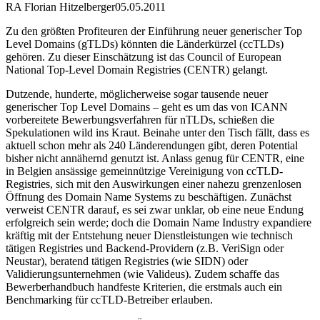
RA Florian Hitzelberger
05.05.2011
Zu den größten Profiteuren der Einführung neuer generischer Top
Level Domains (gTLDs) könnten die Länderkürzel (ccTLDs)
gehören. Zu dieser Einschätzung ist das Council of European
National Top-Level Domain Registries (CENTR) gelangt.
Dutzende, hunderte, möglicherweise sogar tausende neuer
generischer Top Level Domains – geht es um das von ICANN
vorbereitete Bewerbungsverfahren für nTLDs, schießen die
Spekulationen wild ins Kraut. Beinahe unter den Tisch fällt, dass es
aktuell schon mehr als 240 Länderendungen gibt, deren Potential
bisher nicht annähernd genutzt ist. Anlass genug für CENTR, eine
in Belgien ansässige gemeinnützige Vereinigung von ccTLD-
Registries, sich mit den Auswirkungen einer nahezu grenzenlosen
Öffnung des Domain Name Systems zu beschäftigen. Zunächst
verweist CENTR darauf, es sei zwar unklar, ob eine neue Endung
erfolgreich sein werde; doch die Domain Name Industry expandiere
kräftig mit der Entstehung neuer Dienstleistungen wie technisch
tätigen Registries und Backend-Providern (z.B. VeriSign oder
Neustar), beratend tätigen Registries (wie SIDN) oder
Validierungsunternehmen (wie Valideus). Zudem schaffe das
Bewerberhandbuch handfeste Kriterien, die erstmals auch ein
Benchmarking für ccTLD-Betreiber erlauben.