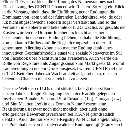
Für ccTLDs selbst bietet die Öffnung des Namensraumes nach
Einschätzung des CENTR Chancen wie Risiken. So zeigt ein Blick
in die Vergangenheit, dass die Einführung neuer Endungen die
Dominanz von .com und der führenden Länderkürzel wie .de oder
.uk nicht abgeschwächt, sondern sogar verstärkt hat, und so das
Vertrauen in etablierte und bekannte ccTLDs wächst. Angesichts der
Kosten würden die Domain-Inhaber auch nicht aus einer
bestehenden in eine neue Endung fliehen; so habe die Einführung
von .eu kaum Einfluss auf die Registrierungszahlen unter .nl
genommen. Allerdings könnte so manche Endung dank eines
innovativen Geschäftsmodells quasi wie soziale Netzwerke im Stil
von Facebook über Nacht zum Star avancieren. Auch werde die
Rolle von Registraren als Zugangskanal zum Markt gestärkt, womit
Länderendungen neuem Druck ausgesetzt wären. CENTR rief die
ccTLD-Betreiber daher zu Wachsamkeit auf, und dazu, die sich
bietenden Chancen nicht verstreichen zu lassen.
Dass die Welt der ccTLDs nicht stillsteht, belegt die erst Ende
letzten Jahres erfolgte Eintragung der in der Karibik gelegenen
Inselstaaten Bonaire, Saba und Sint Eustatius (.bq), Curaçao (.cw)
und Sint Maarten (.sx) in das Domain Name System; eine
Registrierung ist zwar noch nicht möglich, aber auch ohne
erfolgreiches Bewerbungsverfahren bei ICANN grundsätzlich
denkbar. Auch die französische Registry AFNIC hat angekündigt,
das Potential der von ihr mitverwalteten Endungen .gf (Französisch