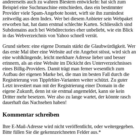
andererseits auch zu wahren Biestern entwickeln: hat sich zum
Beispiel eine Suchmaschine entschieden, dass ein bestimmter
Provider viele Spam-Angebote hostet, wirft sie ihn zumindest
zeitweilig aus dem Index. Wer bei diesem Anbieter sein Webpaket
erworben hat, hat dann erstmal schlechte Karten. Schliesslich sind
Subdomains auch bei Webdirectories eher unbeliebt, wie ein Blick
in das Webverzeichnis von Yahoo schnell verrät.
Grund sieben: eine eigene Domain stärkt die Glaubwürdigkeit. Wer
das erste Mal über eine Website auf ein Angebot stösst, wird sich an
eine wohlklingende, leicht merkbare Adresse lieber und besser
erinnern, als an eine Website im Dickicht des Unterverzeichnisses
eines Billig-Providers. Damit trägt man ferner wesentlich zum
Aufbau der eigenen Marke bei, die man im besten Fall durch die
Registrierung von Tippfehler-Varianten weiter schützt. Zu guter
Letzt investiert man mit der Registrierung einer Domain in die
eigene Zukunft, denn ist sie erstmal angemeldet, kann sie kein
Dritter mehr besetzen. Wer also zu lange wartet, der könnte rasch
dauerhaft das Nachsehen haben!
Kommentar schreiben
Ihre E-Mail-Adresse wird nicht veröffentlicht, oder weitergegeben.
Bitte füllen Sie die gekennzeichneten Felder aus.
*