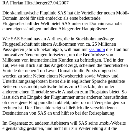
RA Florian Hitzelberger
27.04.2007
Die skandinavische Fluglinie SAS hat die Vorteile der neuen Mobil-
Domain .mobi für sich entdeckt: als erste bedeutende
Fluggesellschaft der Welt bietet SAS unter der Domain sas.mobi
einen eigenständigen mobilen Ableger der Hauptpräsenz.
Wie SAS Scandinavian Airlines, die in Stockholm ansässige
Fluggesellschaft mit einem Aufkommen von ca. 25 Millionen
Passagieren jährlich bekanntgab, will man mit
sas.mobi
die Tradition
innovativer Neuerungen fortsetzen, um die Bedürfnisse von
Millionen von internationalen Kunden zu befriedigen. Und in der
Tat, wie ein Blick auf das Angebot zeigt, scheinen die theoretischen
Vorteile der neuen Top Level Domain in die Praxis umgesetzt
worden zu sein: Neben einem Newsbereich sowie Wetter- und
Unterhaltungsangeboten bietet die in englischer Sprache gestaltete
Seite von sas.mobi praktische Infos zum Check-In, der unter
anderem einen Timetable sowie Angaben zum Flugstatus bietet. So
lässt sich mit Eingabe der Flugnummer unter anderem herausfinden,
ob der eigene Flug pünktlich abhebt, oder ob mit Verspätungen zu
rechnen ist. Der Timetable zeigt schließlich die verschiedenen
Destinationen von SAS an und hilft so bei der Reiseplanung.
Im Gegensatz zu anderen Anbietern will SAS seine .mobi-Website
eigenständig gestalten, und nicht nur zur Weiterleitung auf die