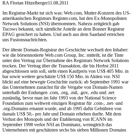
RA Florian Hitzelberger
11.08.2011
Im Registrar-Markt tut sich was: Web.com, Mutter-Konzern des US-
amerikanischen Registrars Register.com, hat den Ex-Monopolisten
Network Solutions (NSI) übernommen. Nahezu zeitgleich gab
Tucows bekannt, sich sämtliche Anteile an dem Bonner Registrar
EPAG gesichert zu haben. Und auch aus dem Saarland erreichen
uns Fusionsnachrichten.
Der älteste Domain-Registrar der Geschichte wechselt den Inhaber:
wie die börsennotierte Web.com Group, Inc. mitteilt, ist die Tinte
unter den Vertrag zur Übernahme des Registrars Network Solutions
trocken. Der Vertrag über die Transaktion, die bis Herbst 2011
abgeschlossen sein soll, sieht einen Kaufpreis von US$ 405 Mio. in
bar sowie weitere geschätzte US$ 150 Mio. in Aktien vor. NSI
blickt auf eine bewegte Geschichte zurück: ab September 1991 war
das Unternehmen zunächst für die Vergabe von Domain-Namen
unterhalb der Endungen .com, .org, .mil, .gov, .edu und .net
zuständig, bevor man im Jahr 1993 von der National Science
Foundation zum weltweit einzigen Registrar für .com-, .net- und
.org-Domains ernannt wurde, und ab 1995 dafür Gebühren von
damals US$ 50,- pro Jahr und Domain erheben durfte. Mit dem
Verlust des Monopols und der Etablierung von ICANN im
September 1998 verlor NSI an Dominanz, wenngleich das
Unternehmen mit geschätzten sechs bis sieben Millionen Domains