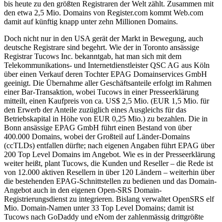
bis heute zu den größten Registraren der Welt zählt. Zusammen mit
den etwa 2,5 Mio. Domains von Register.com kommt Web.com
damit auf künftig knapp unter zehn Millionen Domains.
Doch nicht nur in den USA gerät der Markt in Bewegung, auch
deutsche Registrare sind begehrt. Wie der in Toronto ansässige
Registrar Tucows Inc. bekanntgab, hat man sich mit dem
Telekommunikations- und Internetdienstleister QSC AG aus Köln
über einen Verkauf deren Tochter EPAG Domainservices GmbH
geeinigt. Die Übernahme aller Geschäftsanteile erfolgt im Rahmen
einer Bar-Transaktion, wobei Tucows in einer Presseerklärung
mitteilt, einen Kaufpreis von ca. US$ 2,5 Mio. (EUR 1,5 Mio. für
den Erwerb der Anteile zuzüglich eines Ausgleichs für das
Betriebskapital in Höhe von EUR 0,25 Mio.) zu bezahlen. Die in
Bonn ansässige EPAG GmbH führt einen Bestand von über
400.000 Domains, wobei der Großteil auf Länder-Domains
(ccTLDs) entfallen dürfte; nach eigenen Angaben führt EPAG über
200 Top Level Domains im Angebot. Wie es in der Presseerklärung
weiter heißt, plant Tucows, die Kunden und Reseller – die Rede ist
von 12.000 aktiven Resellern in über 120 Ländern – weiterhin über
die bestehenden EPAG-Schnittstellen zu bedienen und das Domain-
Angebot auch in den eigenen Open-SRS Domain-
Registrierungsdienst zu integrieren. Bislang verwaltet OpenSRS elf
Mio. Domain-Namen unter 33 Top Level Domains; damit ist
Tucows nach GoDaddy und eNom der zahlenmässig drittgrößte