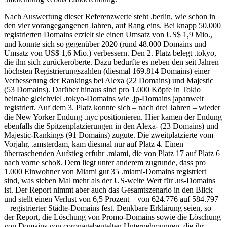
Nach Auswertung dieser Referenzwerte steht .berlin, wie schon in
den vier vorangegangenen Jahren, auf Rang eins. Bei knapp 50.000
registrierten Domains erzielt sie einen Umsatz von US$ 1,9 Mio.,
und konnte sich so gegenüber 2020 (rund 48.000 Domains und
Umsatz von US$ 1,6 Mio.) verbessern. Den 2. Platz belegt .tokyo,
die ihn sich zurückeroberte. Dazu bedurfte es neben den seit Jahren
höchsten Registrierungszahlen (diesmal 169.814 Domains) einer
Verbesserung der Rankings bei Alexa (22 Domains) und Majestic
(53 Domains). Darüber hinaus sind pro 1.000 Köpfe in Tokio
beinahe gleichviel .tokyo-Domains wie .jp-Domains japanweit
registriert. Auf dem 3. Platz konnte sich – nach drei Jahren – wieder
die New Yorker Endung .nyc positionieren. Hier kamen der Endung
ebenfalls die Spitzenplatzierungen in den Alexa- (23 Domains) und
Majestic-Rankings (91 Domains) zugute. Die zweitplatzierte vom
Vorjahr, .amsterdam, kam diesmal nur auf Platz 4. Einen
überraschenden Aufstieg erfuhr .miami, die von Platz 17 auf Platz 6
nach vorne schoß. Dem liegt unter anderem zugrunde, dass pro
1.000 Einwohner von Miami gut 35 .miami-Domains registriert
sind, was sieben Mal mehr als der US-weite Wert für .us-Domains
ist. Der Report nimmt aber auch das Gesamtszenario in den Blick
und stellt einen Verlust von 6,5 Prozent – von 624.776 auf 584.797
– registrierter Städte-Domains fest. Denkbare Erklärung seien, so
der Report, die Löschung von Promo-Domains sowie die Löschung
von Domains von coronagebeutelten Unternehmungen, die ihr