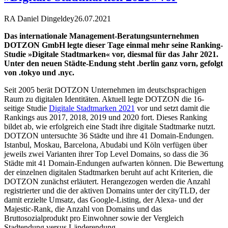
RA Daniel Dingeldey
26.07.2021
Das internationale Management-Beratungsunternehmen
DOTZON GmbH legte dieser Tage einmal mehr seine Ranking-
Studie »Digitale Stadtmarken« vor, diesmal für das Jahr 2021.
Unter den neuen Städte-Endung steht .berlin ganz vorn, gefolgt
von .tokyo und .nyc.
Seit 2005 berät DOTZON Unternehmen im deutschsprachigen
Raum zu digitalen Identitäten. Aktuell legte DOTZON die 16-
seitige Studie
Digitale Stadtmarken 2021
vor und setzt damit die
Rankings aus 2017, 2018, 2019 und 2020 fort. Dieses Ranking
bildet ab, wie erfolgreich eine Stadt ihre digitale Stadtmarke nutzt.
DOTZON untersuchte 36 Städte und ihre 41 Domain-Endungen.
Istanbul, Moskau, Barcelona, Abudabi und Köln verfügen über
jeweils zwei Varianten ihrer Top Level Domains, so dass die 36
Städte mit 41 Domain-Endungen aufwarten können. Die Bewertung
der einzelnen digitalen Stadtmarken beruht auf acht Kriterien, die
DOTZON zunächst erläutert. Herangezogen werden die Anzahl
registrierter und die der aktiven Domains unter der cityTLD, der
damit erzielte Umsatz, das Google-Listing, der Alexa- und der
Majestic-Rank, die Anzahl von Domains und das
Bruttosozialprodukt pro Einwohner sowie der Vergleich
Stadtendung versus Länderendung.