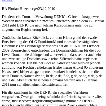
RA Florian Hitzelberger
23.12.2010
Die deutsche Domain-Verwaltung DENIC eG brennt knapp zwei
Wochen nach Silvester ein zweites Feuerwerk ab: ab dem 12. Januar
2011 gibt DENIC die neun letzten Kurzdomains unter .de zur
allgemeinen Registrierung frei.
Zunächst ein kurzer Rückblick: vor dem Hintergrund der vw.de-
Entscheidung des OLG Frankfurt/M und eines sie bestätigenden
Beschlusses des Bundesgerichtshofes hat die DENIC im Oktober
2009 überraschend entschieden, die Domainrichtlinien für die Top
Level Domain .de dahingehend zu erweitern, dass seither auch ein-
und zweistellige Domains sowie reine Zifferndomains registriert
werden können. Ein kleiner Pool an Adressen war hiervon jedoch
aufgrund von Rechtsstreitigkeiten (siehe hierzu Artikel 05 in diesem
Newsletter) bisher ausgenommen; konkret handelt es sich um die
neun Domain-Namen dw.de, hr.de, e.de, f.de, g.de, sr.de, x.de, y.de
und z.de. Aber auch diese neun Domains werden am 12. Januar
2011 nun zur allgemeinen Registrierung frei.
Für die Zuteilung hat die DENIC ein spezielles Verfahren
vorgesehen. Zwar gilt uneingeschränkt der Prioritätsgrundsatz „first
come, first served“; Registrierungsaufträge nimmt die DENIC
jedoch ausschließlich per Fax an für diesen Zweck eingerichtete