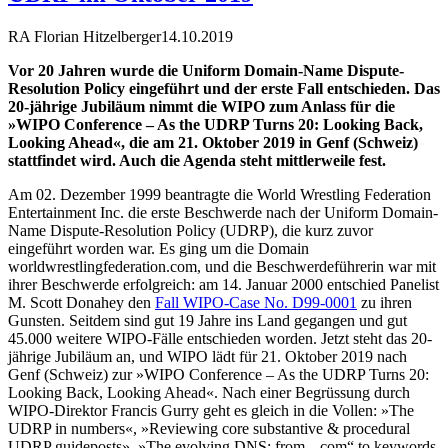
RA Florian Hitzelberger
14.10.2019
Vor 20 Jahren wurde die Uniform Domain-Name Dispute-
Resolution Policy eingeführt und der erste Fall entschieden. Das
20-jährige Jubiläum nimmt die WIPO zum Anlass für die
»WIPO Conference – As the UDRP Turns 20: Looking Back,
Looking Ahead«, die am 21. Oktober 2019 in Genf (Schweiz)
stattfindet wird. Auch die Agenda steht mittlerweile fest.
Am 02. Dezember 1999 beantragte die World Wrestling Federation
Entertainment Inc. die erste Beschwerde nach der Uniform Domain-
Name Dispute-Resolution Policy (UDRP), die kurz zuvor
eingeführt worden war. Es ging um die Domain
worldwrestlingfederation.com, und die Beschwerdeführerin war mit
ihrer Beschwerde erfolgreich: am 14. Januar 2000 entschied Panelist
M. Scott Donahey den
Fall WIPO-Case No. D99-0001
zu ihren
Gunsten. Seitdem sind gut 19 Jahre ins Land gegangen und gut
45.000 weitere WIPO-Fälle entschieden worden. Jetzt steht das 20-
jährige Jubiläum an, und WIPO lädt für 21. Oktober 2019 nach
Genf (Schweiz) zur »WIPO Conference – As the UDRP Turns 20:
Looking Back, Looking Ahead«. Nach einer Begrüssung durch
WIPO-Direktor Francis Gurry geht es gleich in die Vollen: »The
UDRP in numbers«, »Reviewing core substantive & procedural
UDRP guideposts», »The evolving DNS: from „.com“ to keywords,