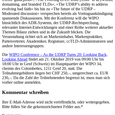
domaining, and branded TLDs«, »The UDRP’s ability to address
evolving bad faith« bis hin zu »The future of the UDRP –
Moderated discussion« versprechen bereits als Vortragsankündigung
spannende Diskussionen. Mit der Konferenz will die WIPO
hinsichtlich des ADR-Systems, der UDRP-Rechtsprechung,
relevanter Internet-Entwicklungen und einer Reihe weiterer aktueller
Themen Bilanz ziehen und in die Zukunft blicken. Die
Veranstaltung richtet sich an Markeninhaber, Markenpraktiker,
Parteivertreter, Akademiker, Registrare, ccTLD-Administratoren und
andere Interessengruppen.
Die
WIPO Conference – As the UDRP Turns 20: Looking Back,
Looking Ahead
findet am 21. Oktober 2019 von 09:00 Uhr bis
18:00 Uhr in Genf (Schweiz) im Hauptquartier der WIPO 34,
chemin des Colombettes, 1211 Genf 20, statt. Die
Teilnahmegebühren liegen bei CHF 250,–, umgerechnet ca. EUR
230,–. Da die Zahl der Teilnehmenden begrenzt ist, muss man sich
vorher online anmelden.
Kommentar schreiben
Ihre E-Mail-Adresse wird nicht veröffentlicht, oder weitergegeben.
Bitte füllen Sie die gekennzeichneten Felder aus.
*