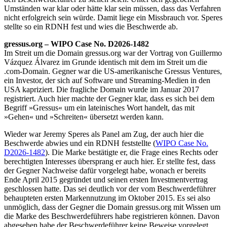
Umständen war klar oder hätte klar sein müssen, dass das Verfahren
nicht erfolgreich sein würde. Damit liege ein Missbrauch vor. Speres
stellte so ein RDNH fest und wies die Beschwerde ab.
gressus.org – WIPO Case No. D2026-1482
Im Streit um die Domain gressus.org war der Vortrag von Guillermo
Vázquez Álvarez im Grunde identisch mit dem im Streit um die
.com-Domain. Gegner war die US-amerikanische Gressus Ventures,
ein Investor, der sich auf Software und Streaming-Medien in den
USA kapriziert. Die fragliche Domain wurde im Januar 2017
registriert. Auch hier machte der Gegner klar, dass es sich bei dem
Begriff »Gressus« um ein lateinisches Wort handelt, das mit
»Gehen« und »Schreiten« übersetzt werden kann.
Wieder war Jeremy Speres als Panel am Zug, der auch hier die
Beschwerde abwies und ein RDNH feststellte (
WIPO Case No.
D2026-1482
). Die Marke bestätigte er, die Frage eines Rechts oder
berechtigten Interesses übersprang er auch hier. Er stellte fest, dass
der Gegner Nachweise dafür vorgelegt habe, wonach er bereits
Ende April 2015 gegründet und seinen ersten Investmentvertrag
geschlossen hatte. Das sei deutlich vor der vom Beschwerdeführer
behaupteten ersten Markennutzung im Oktober 2015. Es sei also
unmöglich, dass der Gegner die Domain gressus.org mit Wissen um
die Marke des Beschwerdeführers habe registrieren können. Davon
abgesehen habe der Beschwerdeführer keine Beweise vorgelegt,