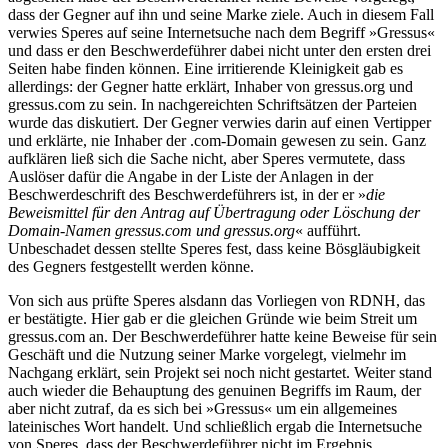
dass der Gegner auf ihn und seine Marke ziele. Auch in diesem Fall
verwies Speres auf seine Internetsuche nach dem Begriff »Gressus«
und dass er den Beschwerdeführer dabei nicht unter den ersten drei
Seiten habe finden können. Eine irritierende Kleinigkeit gab es
allerdings: der Gegner hatte erklärt, Inhaber von gressus.org und
gressus.com zu sein. In nachgereichten Schriftsätzen der Parteien
wurde das diskutiert. Der Gegner verwies darin auf einen Vertipper
und erklärte, nie Inhaber der .com-Domain gewesen zu sein. Ganz
aufklären ließ sich die Sache nicht, aber Speres vermutete, dass
Auslöser dafür die Angabe in der Liste der Anlagen in der
Beschwerdeschrift des Beschwerdeführers ist, in der er »
die
Beweismittel für den Antrag auf Übertragung oder Löschung der
Domain-Namen gressus.com und gressus.org
« aufführt.
Unbeschadet dessen stellte Speres fest, dass keine Bösgläubigkeit
des Gegners festgestellt werden könne.
Von sich aus prüfte Speres alsdann das Vorliegen von RDNH, das
er bestätigte. Hier gab er die gleichen Gründe wie beim Streit um
gressus.com an. Der Beschwerdeführer hatte keine Beweise für sein
Geschäft und die Nutzung seiner Marke vorgelegt, vielmehr im
Nachgang erklärt, sein Projekt sei noch nicht gestartet. Weiter stand
auch wieder die Behauptung des genuinen Begriffs im Raum, der
aber nicht zutraf, da es sich bei »Gressus« um ein allgemeines
lateinisches Wort handelt. Und schließlich ergab die Internetsuche
von Speres, dass der Beschwerdeführer nicht im Ergebnis