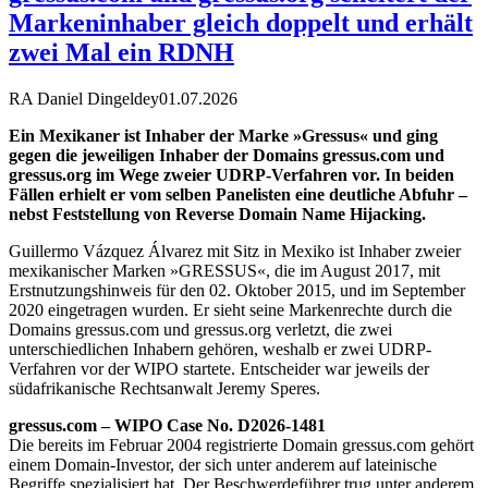
Markeninhaber gleich doppelt und erhält
zwei Mal ein RDNH
RA Daniel Dingeldey
01.07.2026
Ein Mexikaner ist Inhaber der Marke »Gressus« und ging
gegen die jeweiligen Inhaber der Domains gressus.com und
gressus.org im Wege zweier UDRP-Verfahren vor. In beiden
Fällen erhielt er vom selben Panelisten eine deutliche Abfuhr –
nebst Feststellung von Reverse Domain Name Hijacking.
Guillermo Vázquez Álvarez mit Sitz in Mexiko ist Inhaber zweier
mexikanischer Marken »GRESSUS«, die im August 2017, mit
Erstnutzungshinweis für den 02. Oktober 2015, und im September
2020 eingetragen wurden. Er sieht seine Markenrechte durch die
Domains gressus.com und gressus.org verletzt, die zwei
unterschiedlichen Inhabern gehören, weshalb er zwei UDRP-
Verfahren vor der WIPO startete. Entscheider war jeweils der
südafrikanische Rechtsanwalt Jeremy Speres.
gressus.com – WIPO Case No. D2026-1481
Die bereits im Februar 2004 registrierte Domain gressus.com gehört
einem Domain-Investor, der sich unter anderem auf lateinische
Begriffe spezialisiert hat. Der Beschwerdeführer trug unter anderem