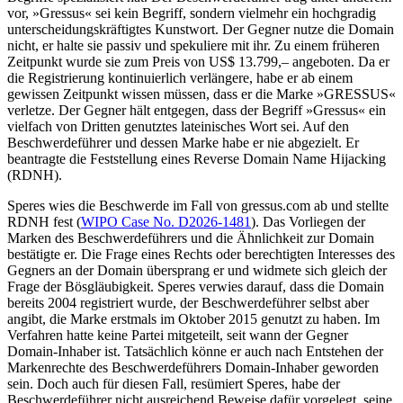
vor, »Gressus« sei kein Begriff, sondern vielmehr ein hochgradig
unterscheidungskräftigtes Kunstwort. Der Gegner nutze die Domain
nicht, er halte sie passiv und spekuliere mit ihr. Zu einem früheren
Zeitpunkt wurde sie zum Preis von US$ 13.799,– angeboten. Da er
die Registrierung kontinuierlich verlängere, habe er ab einem
gewissen Zeitpunkt wissen müssen, dass er die Marke »GRESSUS«
verletze. Der Gegner hält entgegen, dass der Begriff »Gressus« ein
vielfach von Dritten genutztes lateinisches Wort sei. Auf den
Beschwerdeführer und dessen Marke habe er nie abgezielt. Er
beantragte die Feststellung eines Reverse Domain Name Hijacking
(RDNH).
Speres wies die Beschwerde im Fall von gressus.com ab und stellte
RDNH fest (
WIPO Case No. D2026-1481
). Das Vorliegen der
Marken des Beschwerdeführers und die Ähnlichkeit zur Domain
bestätigte er. Die Frage eines Rechts oder berechtigten Interesses des
Gegners an der Domain übersprang er und widmete sich gleich der
Frage der Bösgläubigkeit. Speres verwies darauf, dass die Domain
bereits 2004 registriert wurde, der Beschwerdeführer selbst aber
angibt, die Marke erstmals im Oktober 2015 genutzt zu haben. Im
Verfahren hatte keine Partei mitgeteilt, seit wann der Gegner
Domain-Inhaber ist. Tatsächlich könne er auch nach Entstehen der
Markenrechte des Beschwerdeführers Domain-Inhaber geworden
sein. Doch auch für diesen Fall, resümiert Speres, habe der
Beschwerdeführer nicht ausreichend Beweise dafür vorgelegt, seine