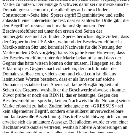
Marke zu nutzen. Der einzige Nachweis dafür sei die mexikanische
Domain gressus.com.mx, die allerdings auf eine »Under
Construction«-Seite leite. Speres ergriff Eigeninitiative und stellte
anlässlich einer Internetsuche fest, dass es zahlreiche Dritte gibt, die
den Begriff »Gressus« auch markenmäßig nutzen. Der
Beschwerdeführer sei unter den ersten drei Seiten der
Suchergebnisse nicht zu finden. Speres berücksichtigte zudem, dass
der Gegner in den USA sitzt, während der Beschwerdeführer in
Mexiko seinen Sitz und keinerlei Nachweis für die Nutzung der
Marke in den USA vorgelegt habe. Es gäbe keine Hinweise, dass
der Beschwerdeführer unter der Marke bekannt ist und dass der
Gegner das hätte wissen können oder müssen. Hingegen sei die
Erklärung des Gegners nachvollziehbar, der auch Inhaber der
Domains scribae.com, videtis.com und electi.com ist, die aus
lateinischen Worten bestehen, dass er als Investor auf solche
Domains spezialisiert sei. Speres sah keine Bösgläubigkeit auf
Seiten des Gegners, weshalb er die Beschwerde abweisen konnte.
Zuvor prüfte er noch ein RDNH, das er bestätigte. Gegen den
Beschwerdeführer spreche, keinen Nachweis für die Nutzung seiner
Marke erbracht zu habe. Zudem behauptete er, »GRESSUS« sei
kein allgemeiner Begriff, sondern eine äußerst unverwechselbare
und fantasievolle Bezeichnung. Das treffe schlichtweg nicht zu und
erweise sich als unlautere Aussage. Bei alledem wurde er von einer
Rechtsanwaltskanzlei vertreten, weshalb höhere Anforderungen an
den Beschwerdeführer zu stellen seien. Unter den gegebenen