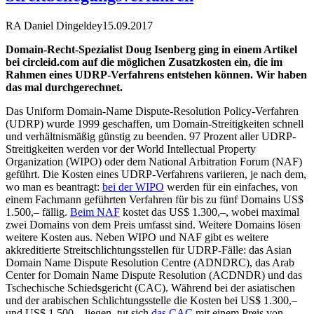
RA Daniel Dingeldey
15.09.2017
Domain-Recht-Spezialist Doug Isenberg ging in einem Artikel
bei circleid.com auf die möglichen Zusatzkosten ein, die im
Rahmen eines UDRP-Verfahrens entstehen können. Wir haben
das mal durchgerechnet.
Das Uniform Domain-Name Dispute-Resolution Policy-Verfahren
(UDRP) wurde 1999 geschaffen, um Domain-Streitigkeiten schnell
und verhältnismäßig günstig zu beenden. 97 Prozent aller UDRP-
Streitigkeiten werden vor der World Intellectual Property
Organization (WIPO) oder dem National Arbitration Forum (NAF)
geführt. Die Kosten eines UDRP-Verfahrens variieren, je nach dem,
wo man es beantragt:
bei der WIPO
werden für ein einfaches, von
einem Fachmann geführten Verfahren für bis zu fünf Domains US$
1.500,– fällig.
Beim NAF
kostet das US$ 1.300,–, wobei maximal
zwei Domains von dem Preis umfasst sind. Weitere Domains lösen
weitere Kosten aus. Neben WIPO und NAF gibt es weitere
akkreditierte Streitschlichtungsstellen für UDRP-Fälle: das Asian
Domain Name Dispute Resolution Centre (ADNDRC), das Arab
Center for Domain Name Dispute Resolution (ACDNDR) und das
Tschechische Schiedsgericht (CAC). Während bei der asiatischen
und der arabischen Schlichtungsstelle die Kosten bei US$ 1.300,–
und US$ 1.500,– liegen, tut sich
das CAC
mit einem Preis von