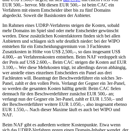
EUR 500,– hervor. Mit diesen EUR 500,– ist beim CAC ein
Verfahren mit einem Entscheider über bis zu fünf Domains
abgedeckt. Soweit die Basiskosten der Anbieter.
Im Rahmen eines UDRP-Verfahrens steigen die Kosten, sobald
mehr Domains im Spiel sind oder mehr Entscheider gewünscht
werden. Diese zusätzlichen Kostenfaktoren finden sich bei allen
Anbietern und schlagen sich sehr deutlich nieder: bei der WIPO
entstehen für ein Entscheidungsgremium von 3 Fachleuten
Zusatzkosten in Höhe von US$ 2,500,–, so dass insgesamt US$
4.000,– an Verfahrenskosten entstehen. Beim NAF verdoppelt sich
der Preis auf US$ 2.600,–. Beim CAC steigen die Kosten auf EUR
3.100,–. Wer diese Mehrkosten trägt, ist allerdings davon abhängig,
wer anstelle eines einzelnen Entscheiders ein Panel aus drei
Fachleuten will. Beantragt der Beschwerdeführer ein solches 3er-
Panel, zahlt er den vollen Preis. Verlangt der Gegner ein 3er-Panel,
so werden die gesamten Kosten hälftig geteilt: Beim CAC fielen
demnach für den Beschwerdeführer zunächst EUR 500,- an;
verlangt nun der Gegner ein 3er-Panel, zahlt er EUR 1.550,– und
der Beschwerdeführer weitere EUR 1.050,–, also insgesamt ebenso
EUR 1.550,–. Nach dieser Maxime läuft es auch bei WIPO und
NAF.
Beim NAF gibt es außerdem weitere Kostenpunkte. Etwa wenn
sich das UDRP-Verfahren gegen einen Domain-Inhaber wendet, der