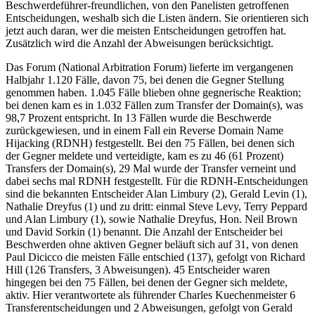
Beschwerdeführer-freundlichen, von den Panelisten getroffenen
Entscheidungen, weshalb sich die Listen ändern. Sie orientieren sich
jetzt auch daran, wer die meisten Entscheidungen getroffen hat.
Zusätzlich wird die Anzahl der Abweisungen berücksichtigt.
Das Forum (National Arbitration Forum) lieferte im vergangenen
Halbjahr 1.120 Fälle, davon 75, bei denen die Gegner Stellung
genommen haben. 1.045 Fälle blieben ohne gegnerische Reaktion;
bei denen kam es in 1.032 Fällen zum Transfer der Domain(s), was
98,7 Prozent entspricht. In 13 Fällen wurde die Beschwerde
zurückgewiesen, und in einem Fall ein Reverse Domain Name
Hijacking (RDNH) festgestellt. Bei den 75 Fällen, bei denen sich
der Gegner meldete und verteidigte, kam es zu 46 (61 Prozent)
Transfers der Domain(s), 29 Mal wurde der Transfer verneint und
dabei sechs mal RDNH festgestellt. Für die RDNH-Entscheidungen
sind die bekannten Entscheider Alan Limbury (2), Gerald Levin (1),
Nathalie Dreyfus (1) und zu dritt: einmal Steve Levy, Terry Peppard
und Alan Limbury (1), sowie Nathalie Dreyfus, Hon. Neil Brown
und David Sorkin (1) benannt. Die Anzahl der Entscheider bei
Beschwerden ohne aktiven Gegner beläuft sich auf 31, von denen
Paul Dicicco die meisten Fälle entschied (137), gefolgt von Richard
Hill (126 Transfers, 3 Abweisungen). 45 Entscheider waren
hingegen bei den 75 Fällen, bei denen der Gegner sich meldete,
aktiv. Hier verantwortete als führender Charles Kuechenmeister 6
Transferentscheidungen und 2 Abweisungen, gefolgt von Gerald