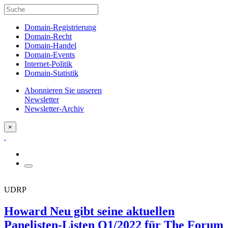
Domain-Registrierung
Domain-Recht
Domain-Handel
Domain-Events
Internet-Politik
Domain-Statistik
Abonnieren Sie unseren
Newsletter
Newsletter-Archiv
×
UDRP
Howard Neu gibt seine aktuellen
Panelisten-Listen Q1/2022 für The Forum