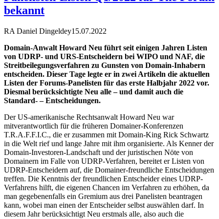
bekannt
RA Daniel Dingeldey
15.07.2022
Domain-Anwalt Howard Neu führt seit einigen Jahren Listen
von UDRP- und URS-Entscheidern bei WIPO und NAF, die
Streitbeilegungsverfahren zu Gunsten von Domain-Inhabern
entscheiden. Dieser Tage legte er in zwei Artikeln die aktuellen
Listen der Forums-Panelisten für das erste Halbjahr 2022 vor.
Diesmal berücksichtigte Neu alle – und damit auch die
Standard- – Entscheidungen.
Der US-amerikanische Rechtsanwalt Howard Neu war
mitverantwortlich für die früheren Domainer-Konferenzen
T.R.A.F.F.I.C., die er zusammen mit Domain-King Rick Schwartz
in die Welt rief und lange Jahre mit ihm organisierte. Als Kenner der
Domain-Investoren-Landschaft und der juristischen Nöte von
Domainern im Falle von UDRP-Verfahren, bereitet er Listen von
UDRP-Entscheidern auf, die Domainer-freundliche Entscheidungen
treffen. Die Kenntnis der freundlichen Entscheider eines UDRP-
Verfahrens hilft, die eigenen Chancen im Verfahren zu erhöhen, da
man gegebenenfalls ein Gremium aus drei Panelisten beantragen
kann, wobei man einen der Entscheider selbst auswählen darf. In
diesem Jahr berücksichtigt Neu erstmals alle, also auch die