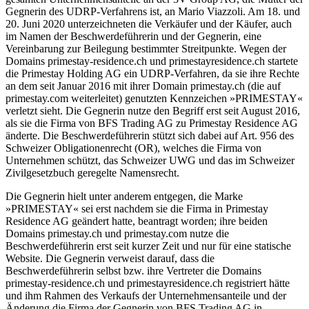
Gegnerin des UDRP-Verfahrens ist, an Mario Viazzoli. Am 18. und
20. Juni 2020 unterzeichneten die Verkäufer und der Käufer, auch
im Namen der Beschwerdeführerin und der Gegnerin, eine
Vereinbarung zur Beilegung bestimmter Streitpunkte. Wegen der
Domains primestay-residence.ch und primestayresidence.ch startete
die Primestay Holding AG ein UDRP-Verfahren, da sie ihre Rechte
an dem seit Januar 2016 mit ihrer Domain primestay.ch (die auf
primestay.com weiterleitet) genutzten Kennzeichen »PRIMESTAY«
verletzt sieht. Die Gegnerin nutze den Begriff erst seit August 2016,
als sie die Firma von BFS Trading AG zu Primestay Residence AG
änderte. Die Beschwerdeführerin stützt sich dabei auf Art. 956 des
Schweizer Obligationenrecht (OR), welches die Firma von
Unternehmen schützt, das Schweizer UWG und das im Schweizer
Zivilgesetzbuch geregelte Namensrecht.
Die Gegnerin hielt unter anderem entgegen, die Marke
»PRIMESTAY« sei erst nachdem sie die Firma in Primestay
Residence AG geändert hatte, beantragt worden; ihre beiden
Domains primestay.ch und primestay.com nutze die
Beschwerdeführerin erst seit kurzer Zeit und nur für eine statische
Website. Die Gegnerin verweist darauf, dass die
Beschwerdeführerin selbst bzw. ihre Vertreter die Domains
primestay-residence.ch und primestayresidence.ch registriert hätte
und ihm Rahmen des Verkaufs der Unternehmensanteile und der
Änderung die Firma der Gegnerin von BFS Trading AG in