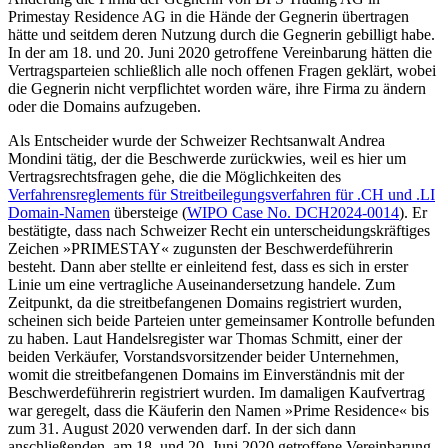
Primestay Residence AG in die Hände der Gegnerin übertragen
hätte und seitdem deren Nutzung durch die Gegnerin gebilligt habe.
In der am 18. und 20. Juni 2020 getroffene Vereinbarung hätten die
Vertragsparteien schließlich alle noch offenen Fragen geklärt, wobei
die Gegnerin nicht verpflichtet worden wäre, ihre Firma zu ändern
oder die Domains aufzugeben.
Als Entscheider wurde der Schweizer Rechtsanwalt Andrea
Mondini tätig, der die Beschwerde zurückwies, weil es hier um
Vertragsrechtsfragen gehe, die die Möglichkeiten des
Verfahrensreglements für Streitbeilegungsverfahren für .CH und .LI
Domain-Namen
übersteige (
WIPO Case No. DCH2024-0014
). Er
bestätigte, dass nach Schweizer Recht ein unterscheidungskräftiges
Zeichen »PRIMESTAY« zugunsten der Beschwerdeführerin
besteht. Dann aber stellte er einleitend fest, dass es sich in erster
Linie um eine vertragliche Auseinandersetzung handele. Zum
Zeitpunkt, da die streitbefangenen Domains registriert wurden,
scheinen sich beide Parteien unter gemeinsamer Kontrolle befunden
zu haben. Laut Handelsregister war Thomas Schmitt, einer der
beiden Verkäufer, Vorstandsvorsitzender beider Unternehmen,
womit die streitbefangenen Domains im Einverständnis mit der
Beschwerdeführerin registriert wurden. Im damaligen Kaufvertrag
war geregelt, dass die Käuferin den Namen »Prime Residence« bis
zum 31. August 2020 verwenden darf. In der sich dann
anschließenden, am 18. und 20. Juni 2020 getroffene Vereinbarung