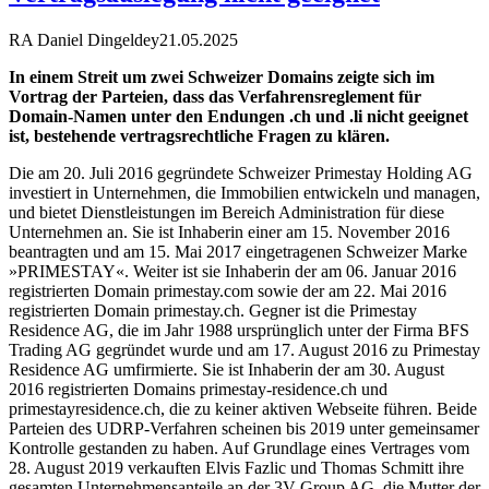
RA Daniel Dingeldey
21.05.2025
In einem Streit um zwei Schweizer Domains zeigte sich im
Vortrag der Parteien, dass das Verfahrensreglement für
Domain-Namen unter den Endungen .ch und .li nicht geeignet
ist, bestehende vertragsrechtliche Fragen zu klären.
Die am 20. Juli 2016 gegründete Schweizer Primestay Holding AG
investiert in Unternehmen, die Immobilien entwickeln und managen,
und bietet Dienstleistungen im Bereich Administration für diese
Unternehmen an. Sie ist Inhaberin einer am 15. November 2016
beantragten und am 15. Mai 2017 eingetragenen Schweizer Marke
»PRIMESTAY«. Weiter ist sie Inhaberin der am 06. Januar 2016
registrierten Domain primestay.com sowie der am 22. Mai 2016
registrierten Domain primestay.ch. Gegner ist die Primestay
Residence AG, die im Jahr 1988 ursprünglich unter der Firma BFS
Trading AG gegründet wurde und am 17. August 2016 zu Primestay
Residence AG umfirmierte. Sie ist Inhaberin der am 30. August
2016 registrierten Domains primestay-residence.ch und
primestayresidence.ch, die zu keiner aktiven Webseite führen. Beide
Parteien des UDRP-Verfahren scheinen bis 2019 unter gemeinsamer
Kontrolle gestanden zu haben. Auf Grundlage eines Vertrages vom
28. August 2019 verkauften Elvis Fazlic und Thomas Schmitt ihre
gesamten Unternehmensanteile an der 3V Group AG, die Mutter der