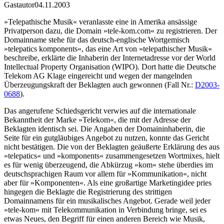
Gastautor
04.11.2003
»Telepathische Musik« veranlasste eine in Amerika ansässige
Privatperson dazu, die Domain »tele-kom.com« zu registrieren. Der
Domainname stehe für das deutsch-englische Wortgemisch
»telepatics komponents«, das eine Art von »telepathischer Musik«
beschreibe, erklärte die Inhaberin der Internetadresse vor der World
Intellectual Property Organisation (WIPO). Dort hatte die Deutsche
Telekom AG Klage eingereicht und wegen der mangelnden
Überzeugungskraft der Beklagten auch gewonnen (Fall Nr.:
D2003-
0688
).
Das angerufene Schiedsgericht verwies auf die internationale
Bekanntheit der Marke »Telekom«, die mit der Adresse der
Beklagten identisch sei. Die Angaben der Domaininhaberin, die
Seite für ein gutgläubiges Angebot zu nutzen, konnte das Gericht
nicht bestätigen. Die von der Beklagten geäußerte Erklärung des aus
»telepatics« und »komponents« zusammengesetzen Wortmixes, hielt
es für wenig überzeugend, die Abkürzug »kom« stehe überdies im
deutschsprachigen Raum vor allem für »Kommunikation«, nicht
aber für »Komponenten«. Als eine großartige Marketingidee pries
hingegen die Beklagte die Registrierung des strittigen
Domainnamens für ein musikalisches Angebot. Gerade weil jeder
»tele-kom« mit Telekommunikation in Verbindung bringe, sei es
etwas Neues, den Begriff für einen anderen Bereich wie Musik,