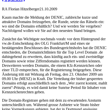
RA Florian Hitzelberger
21.10.2009
Kaum machte die Meldung der DENIC, zahlreiche kurze und
attraktive Domains freizugeben, die Runde, setzte das Rätseln ein:
wo sind die Domains erhältlich? Und wie werden Sie vergeben?
Nachfolgend wollen wir Sie auf den neuesten Stand bringen.
Zunächst das Wichtigste nochmals vorab: vor dem Hintergrund der
vw.de-Entscheidung des OLG Frankfurt/M und eines sie
bestätigenden Beschlusses des Bundesgerichtshofes hat die DENIC
entschieden, die Domainrichtlinien für die Top Level Domain .de
dahingehend zu erweitern, dass künftig auch ein- und zweistellige
Domains sowie reine Zifferndomains registriert werden können.
Desweiteren werden Domains, die einem Kfz-Kennzeichen oder
einer TLD entsprechen, für die Registrierung freigegeben. Diese
Änderung tritt mit Wirkung ab Freitag, den 23. Oktober 2009 um
09.00 Uhr (MESZ) in Kraft. Die Verteilung der bisher gesperrten
Domains erfolgt ausschließlich nach dem „Wer zuerst kommt, mahlt
zuerst“-Prinzip, es wird damit keine Sunrise Period für Inhaber von
Kennzeichenrechten geben.
Die Domain-Registrare gehen mit dem zu erwartenden Ansturm
unterschiedlich um. Während grosse Anbieter wie Strato bisher
keine Vormerkungen anbieten, hat der in Dortmund ansässige