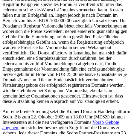
Registrar Knipp ein spezielles Formular veröffentlicht, über das
jedermann seine .de-Wunsch-Domains vormerken kann. Kosten
fallen nur im Erfolgsfall an, liegen jedoch je nach Domain im
Bereich von bis zu EUR 100.000,00 zuzüglich Umsatzsteuer. Der
Potsdamer Registrar Variomedia bietet ebenfalls Vormerkungen an,
wobei sich die Preise zweiteilen: neben einer erfolgsunabhängigen
Gebühr für die Einreichung auf dem gewählten Platz fällt eine
erfolgsabhängige Gebühr an, wenn die Registrierung erfolgreich
war; eine Preisliste hat Variomedia in seinem Webangebot
veröffentlicht. Bei DomainFactory in Ismaning hat man sich dafür
entschieden, eine Startplatzauktion durchzuführen, bei der
jedermann bis zu fünf Voranmeldungen abgeben darf; für die
Entgegennahme der Voranmeldung fällt eine erfolgsunabhängige
Servicegebühr in Höhe von EUR 25,00 inklusive Umsatzsteuer je
Domain-Name an. Die am Ende tatsächlich vereinnahmten
Platzierungsgebote der erfolgreich registrierten Domains werden,
wie die Gebühren bei Knipp und Variomedia, ebenfalls an
gemeinnützige Organisationen gespendet. Hinzuweisen ist, dass
diese Aufzählung keinen Anspruch auf Vollständigkeit erhebt.
Auf eine breite Streuung setzt die Kölner Domain-Handelsplattform
Sedo. Bis zum 22. Oktober 2009 um 18.00 Uhr (MESZ) können
Interessenten auf die neu verfügbaren Domains
Vorab-Gebote
abgeben
, um sich den bevorzugten Zugriff auf die Domains zu
sichern. Jede dieser Domains, die Sedos Partner-Registrare am 23.