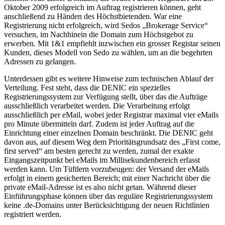
Oktober 2009 erfolgreich im Auftrag registrieren können, geht
anschließend zu Händen des Höchstbietenden. War eine
Registrierung nicht erfolgreich, wird Sedos „Brokerage Service“
versuchen, im Nachhinein die Domain zum Höchstgebot zu
erwerben. Mit 1&1 empfiehlt inzwischen ein grosser Registar seinen
Kunden, dieses Modell von Sedo zu wählen, um an die begehrten
Adressen zu gelangen.
Unterdessen gibt es weitere Hinweise zum technischen Ablauf der
Verteilung. Fest steht, dass die DENIC ein spezielles
Registrierungssystem zur Verfügung stellt, über das die Aufträge
ausschließlich verarbeitet werden. Die Verarbeitung erfolgt
ausschließlich per eMail, wobei jeder Registrar maximal vier eMails
pro Minute übermitteln darf. Zudem ist jeder Auftrag auf die
Einrichtung einer einzelnen Domain beschränkt. Die DENIC geht
davon aus, auf diesem Weg dem Prioritätsgrundsatz des „First come,
first served“ am besten gerecht zu werden, zumal der exakte
Eingangszeitpunkt bei eMails im Millisekundenbereich erfasst
werden kann. Um Tüftlern vorzubeugen: der Versand der eMails
erfolgt in einem gesicherten Bereich; mit einer Nachricht über die
private eMail-Adresse ist es also nicht getan. Während dieser
Einführungsphase können über das reguläre Registrierungssystem
keine .de-Domains unter Berücksichtigung der neuen Richtlinien
registriert werden.