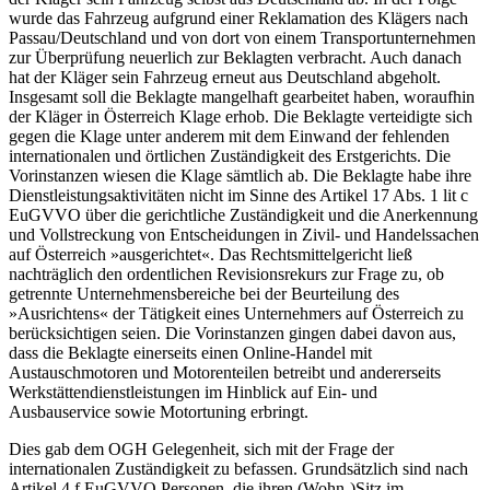
wurde das Fahrzeug aufgrund einer Reklamation des Klägers nach
Passau/Deutschland und von dort von einem Transportunternehmen
zur Überprüfung neuerlich zur Beklagten verbracht. Auch danach
hat der Kläger sein Fahrzeug erneut aus Deutschland abgeholt.
Insgesamt soll die Beklagte mangelhaft gearbeitet haben, woraufhin
der Kläger in Österreich Klage erhob. Die Beklagte verteidigte sich
gegen die Klage unter anderem mit dem Einwand der fehlenden
internationalen und örtlichen Zuständigkeit des Erstgerichts. Die
Vorinstanzen wiesen die Klage sämtlich ab. Die Beklagte habe ihre
Dienstleistungsaktivitäten nicht im Sinne des Artikel 17 Abs. 1 lit c
EuGVVO über die gerichtliche Zuständigkeit und die Anerkennung
und Vollstreckung von Entscheidungen in Zivil- und Handelssachen
auf Österreich »ausgerichtet«. Das Rechtsmittelgericht ließ
nachträglich den ordentlichen Revisionsrekurs zur Frage zu, ob
getrennte Unternehmensbereiche bei der Beurteilung des
»Ausrichtens« der Tätigkeit eines Unternehmers auf Österreich zu
berücksichtigen seien. Die Vorinstanzen gingen dabei davon aus,
dass die Beklagte einerseits einen Online-Handel mit
Austauschmotoren und Motorenteilen betreibt und andererseits
Werkstättendienstleistungen im Hinblick auf Ein- und
Ausbauservice sowie Motortuning erbringt.
Dies gab dem OGH Gelegenheit, sich mit der Frage der
internationalen Zuständigkeit zu befassen. Grundsätzlich sind nach
Artikel 4 f EuGVVO Personen, die ihren (Wohn-)Sitz im