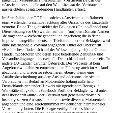
klagenden Verbrauchers, herzustellen. Von diesem Begriff des
»Ausrichtens« sind alle auf den Wohnsitzstaat des Verbrauchers
ausgerichteten absatzfördernden Handlungen erfasst.
Im Streitfall hat der OGH ein solches »Ausrichten« im Rahmen
einer wertenden Gesamtbetrachtung aller Umstände des Einzelfalls
verneint. Beide Tätigkeitsfelder der Beklagten (Online-Handel und
Dienstleistung vor Ort) werden auf der – (nur) den Domain-Namen
.de tragenden – Webseite genannt und angeboten; die in deren
Impressum angeführte deutsche Telefonnummer der Beklagten wird
ohne internationale Vorwahl angegeben. Unter der Überschrift
»Rechtliches« finden sich auf der Webseite (lediglich) der Online-
Handel mit Motoren und deren Teile betreffende Zahlungs- und
Versandbedingungen einerseits für Deutschland und andererseits für
andere EU-Länder, darunter Österreich. Der Webseite ist kein
Angebot etwa dahin zu entnehmen, ein Fahrzeug auch im Ausland
abzuholen und wieder zu retournieren, ebenso wenig eine
Anfahrtsbeschreibung aus dem Ausland oder sonst ein sich an
Verbraucher mit Bedarf an Motorenüberholung außerhalb
Deutschlands richtender Hinweis mit irgendeinem Bezug zur
Werkstättentätigkeit. Im Facebook-Profil der Beklagten wird unter
der Überschrift »intro« der »Verkauf von generalüberholten &
instandgesetzten Austauschmotoren, sowie diversen Motorenteilen«
angeboten und eine Telefonnummer mit deutscher internationaler
Vorwahl angeboten. Die Beklagte verfügt überdies über ein