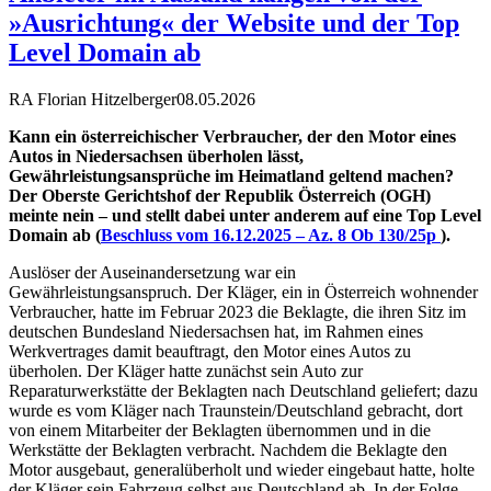
»Ausrichtung« der Website und der Top
Level Domain ab
RA Florian Hitzelberger
08.05.2026
Kann ein österreichischer Verbraucher, der den Motor eines
Autos in Niedersachsen überholen lässt,
Gewährleistungsansprüche im Heimatland geltend machen?
Der Oberste Gerichtshof der Republik Österreich (OGH)
meinte nein – und stellt dabei unter anderem auf eine Top Level
Domain ab (
Beschluss vom 16.12.2025 – Az. 8 Ob 130/25p
).
Auslöser der Auseinandersetzung war ein
Gewährleistungsanspruch. Der Kläger, ein in Österreich wohnender
Verbraucher, hatte im Februar 2023 die Beklagte, die ihren Sitz im
deutschen Bundesland Niedersachsen hat, im Rahmen eines
Werkvertrages damit beauftragt, den Motor eines Autos zu
überholen. Der Kläger hatte zunächst sein Auto zur
Reparaturwerkstätte der Beklagten nach Deutschland geliefert; dazu
wurde es vom Kläger nach Traunstein/Deutschland gebracht, dort
von einem Mitarbeiter der Beklagten übernommen und in die
Werkstätte der Beklagten verbracht. Nachdem die Beklagte den
Motor ausgebaut, generalüberholt und wieder eingebaut hatte, holte
der Kläger sein Fahrzeug selbst aus Deutschland ab. In der Folge