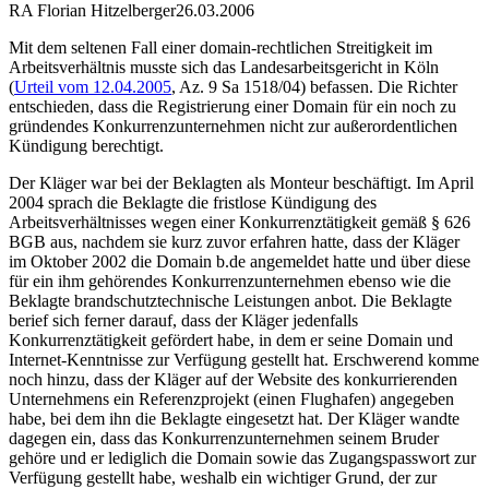
RA Florian Hitzelberger
26.03.2006
Mit dem seltenen Fall einer domain-rechtlichen Streitigkeit im
Arbeitsverhältnis musste sich das Landesarbeitsgericht in Köln
(
Urteil vom 12.04.2005
, Az. 9 Sa 1518/04) befassen. Die Richter
entschieden, dass die Registrierung einer Domain für ein noch zu
gründendes Konkurrenzunternehmen nicht zur außerordentlichen
Kündigung berechtigt.
Der Kläger war bei der Beklagten als Monteur beschäftigt. Im April
2004 sprach die Beklagte die fristlose Kündigung des
Arbeitsverhältnisses wegen einer Konkurrenztätigkeit gemäß § 626
BGB aus, nachdem sie kurz zuvor erfahren hatte, dass der Kläger
im Oktober 2002 die Domain b.de angemeldet hatte und über diese
für ein ihm gehörendes Konkurrenzunternehmen ebenso wie die
Beklagte brandschutztechnische Leistungen anbot. Die Beklagte
berief sich ferner darauf, dass der Kläger jedenfalls
Konkurrenztätigkeit gefördert habe, in dem er seine Domain und
Internet-Kenntnisse zur Verfügung gestellt hat. Erschwerend komme
noch hinzu, dass der Kläger auf der Website des konkurrierenden
Unternehmens ein Referenzprojekt (einen Flughafen) angegeben
habe, bei dem ihn die Beklagte eingesetzt hat. Der Kläger wandte
dagegen ein, dass das Konkurrenzunternehmen seinem Bruder
gehöre und er lediglich die Domain sowie das Zugangspasswort zur
Verfügung gestellt habe, weshalb ein wichtiger Grund, der zur