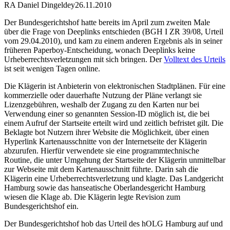
RA Daniel Dingeldey
26.11.2010
Der Bundesgerichtshof hatte bereits im April zum zweiten Male
über die Frage von Deeplinks entschieden (BGH I ZR 39/08, Urteil
vom 29.04.2010), und kam zu einem anderen Ergebnis als in seiner
früheren Paperboy-Entscheidung, wonach Deeplinks keine
Urheberrechtsverletzungen mit sich bringen. Der
Volltext des Urteils
ist seit wenigen Tagen online.
Die Klägerin ist Anbieterin von elektronischen Stadtplänen. Für eine
kommerzielle oder dauerhafte Nutzung der Pläne verlangt sie
Lizenzgebühren, weshalb der Zugang zu den Karten nur bei
Verwendung einer so genannten Session-ID möglich ist, die bei
einem Aufruf der Startseite erteilt wird und zeitlich befristet gilt. Die
Beklagte bot Nutzern ihrer Website die Möglichkeit, über einen
Hyperlink Kartenausschnitte von der Internetseite der Klägerin
abzurufen. Hierfür verwendete sie eine programmtechnische
Routine, die unter Umgehung der Startseite der Klägerin unmittelbar
zur Webseite mit dem Kartenausschnitt führte. Darin sah die
Klägerin eine Urheberrechtsverletzung und klagte. Das Landgericht
Hamburg sowie das hanseatische Oberlandesgericht Hamburg
wiesen die Klage ab. Die Klägerin legte Revision zum
Bundesgerichtshof ein.
Der Bundesgerichtshof hob das Urteil des hOLG Hamburg auf und