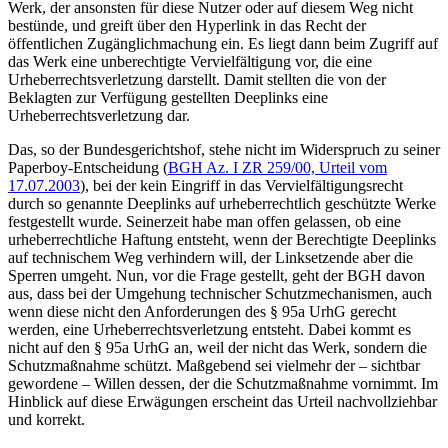
Werk, der ansonsten für diese Nutzer oder auf diesem Weg nicht
bestünde, und greift über den Hyperlink in das Recht der
öffentlichen Zugänglichmachung ein. Es liegt dann beim Zugriff auf
das Werk eine unberechtigte Vervielfältigung vor, die eine
Urheberrechtsverletzung darstellt. Damit stellten die von der
Beklagten zur Verfügung gestellten Deeplinks eine
Urheberrechtsverletzung dar.
Das, so der Bundesgerichtshof, stehe nicht im Widerspruch zu seiner
Paperboy-Entscheidung (
BGH Az. I ZR 259/00, Urteil vom
17.07.2003
), bei der kein Eingriff in das Vervielfältigungsrecht
durch so genannte Deeplinks auf urheberrechtlich geschützte Werke
festgestellt wurde. Seinerzeit habe man offen gelassen, ob eine
urheberrechtliche Haftung entsteht, wenn der Berechtigte Deeplinks
auf technischem Weg verhindern will, der Linksetzende aber die
Sperren umgeht. Nun, vor die Frage gestellt, geht der BGH davon
aus, dass bei der Umgehung technischer Schutzmechanismen, auch
wenn diese nicht den Anforderungen des § 95a UrhG gerecht
werden, eine Urheberrechtsverletzung entsteht. Dabei kommt es
nicht auf den § 95a UrhG an, weil der nicht das Werk, sondern die
Schutzmaßnahme schützt. Maßgebend sei vielmehr der – sichtbar
gewordene – Willen dessen, der die Schutzmaßnahme vornimmt. Im
Hinblick auf diese Erwägungen erscheint das Urteil nachvollziehbar
und korrekt.