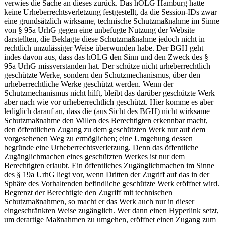
verwies die Sache an dieses zurück. Das hOLG Hamburg hatte
keine Urheberrechtsverletzung festgestellt, da die Session-IDs zwar
eine grundsätzlich wirksame, technische Schutzmaßnahme im Sinne
von § 95a UrhG gegen eine unbefugte Nutzung der Website
darstellten, die Beklagte diese Schutzmaßnahme jedoch nicht in
rechtlich unzulässiger Weise überwunden habe. Der BGH geht
indes davon aus, dass das hOLG den Sinn und den Zweck des §
95a UrhG missverstanden hat. Der schütze nicht urheberrechtlich
geschützte Werke, sondern den Schutzmechanismus, über den
urheberrechtliche Werke geschützt werden. Wenn der
Schutzmechanismus nicht hilft, bleibt das darüber geschützte Werk
aber nach wie vor urheberrechtlich geschützt. Hier komme es aber
lediglich darauf an, dass die (aus Sicht des BGH) nicht wirksame
Schutzmaßnahme den Willen des Berechtigten erkennbar macht,
den öffentlichen Zugang zu dem geschützten Werk nur auf dem
vorgesehenen Weg zu ermöglichen; eine Umgehung dessen
begründe eine Urheberrechtsverletzung. Denn das öffentliche
Zugänglichmachen eines geschützten Werkes ist nur dem
Berechtigten erlaubt. Ein öffentliches Zugänglichmachen im Sinne
des § 19a UrhG liegt vor, wenn Dritten der Zugriff auf das in der
Sphäre des Vorhaltenden befindliche geschützte Werk eröffnet wird.
Begrenzt der Berechtigte den Zugriff mit technischen
Schutzmaßnahmen, so macht er das Werk auch nur in dieser
eingeschränkten Weise zugänglich. Wer dann einen Hyperlink setzt,
um derartige Maßnahmen zu umgehen, eröffnet einen Zugang zum