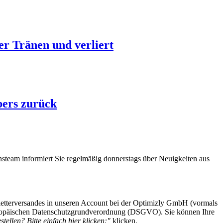
r Tränen und verliert
bers zurück
steam informiert Sie regelmäßig donnerstags über Neuigkeiten aus
etterversandes in unseren Account bei der Optimizly GmbH (vormals
 Europäischen Datenschutzgrundverordnung (DSGVO). Sie können Ihre
tellen? Bitte einfach hier klicken:"
klicken.