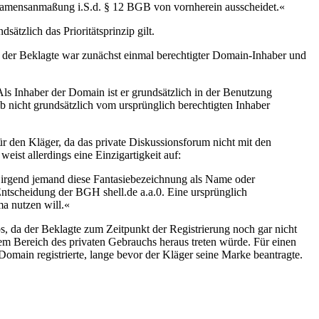
ne Namensanmaßung i.S.d. § 12 BGB von vornherein ausscheidet.«
sätzlich das Prioritätsprinzip gilt.
 der Beklagte war zunächst einmal berechtigter Domain-Inhaber und
ls Inhaber der Domain ist er grundsätzlich in der Benutzung
b nicht grundsätzlich vom ursprünglich berechtigten Inhaber
den Kläger, da das private Diskussionsforum nicht mit den
eist allerdings eine Einzigartigkeit auf:
or irgend jemand diese Fantasiebezeichnung als Name oder
Entscheidung der BGH shell.de a.a.0. Eine ursprünglich
ma nutzen will.«
 da der Beklagte zum Zeitpunkt der Registrierung noch gar nicht
m Bereich des privaten Gebrauchs heraus treten würde. Für einen
main registrierte, lange bevor der Kläger seine Marke beantragte.