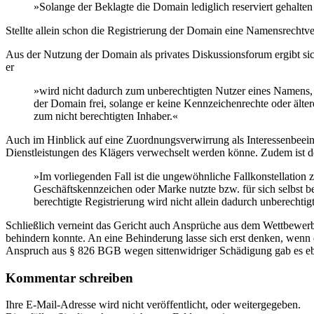
»Solange der Beklagte die Domain lediglich reserviert gehalte
Stellte allein schon die Registrierung der Domain eine Namensrechtverle
Aus der Nutzung der Domain als privates Diskussionsforum ergibt si
er
»wird nicht dadurch zum unberechtigten Nutzer eines Namens, d
der Domain frei, solange er keine Kennzeichenrechte oder älte
zum nicht berechtigten Inhaber.«
Auch im Hinblick auf eine Zuordnungsverwirrung als Interessenbeei
Dienstleistungen des Klägers verwechselt werden könne. Zudem ist der 
»Im vorliegenden Fall ist die ungewöhnliche Fallkonstellation
Geschäftskennzeichen oder Marke nutzte bzw. für sich selbst b
berechtigte Registrierung wird nicht allein dadurch unberechtig
Schließlich verneint das Gericht auch Ansprüche aus dem Wettbewer
behindern konnte. An eine Behinderung lasse sich erst denken, wenn
Anspruch aus § 826 BGB wegen sittenwidriger Schädigung gab es eben
Kommentar schreiben
Ihre E-Mail-Adresse wird nicht veröffentlicht, oder weitergegeben.