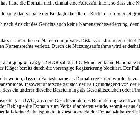
n hat, hatte die Domain nicht einmal eine Adressfunktion, so dass ei
tzung dar, so hätte der Beklagte die älteren Recht, da im Internet grund
ch nach Ansicht des Gerichts auch keine Namensrechtsverletzung, denn
ass er unter diesem Namen ein privates Diskussionsforum einrichtet. A
ren Namensrechte verletzt. Durch die Nutzungsaufnahme wird er deshal
nträchtigung gemäß § 12 BGB sah das LG München keine Handhabe für 
Kläger bereits durch die vorrangige Registrierung blockiert. Der Fall w
 zu bewerten, dass ein Fantasiename als Domain registriert wurde, bev
eanspruchte. Insoweit unterscheidet sich der Fall grundlegend von der 
t, dass ein anderer dieselbe Bezeichnung als Geschäftszeichen oder Fir
bsrecht, § 1 UWG, aus dem Gesichtspunkt des Behinderungswettbwerbs,
 der Beklagte die Domain zum Verkauf anbieten würde, womit er aus de
falls keine Anhaltspunkte, insbesondere da der Domain-Inhaber die Do