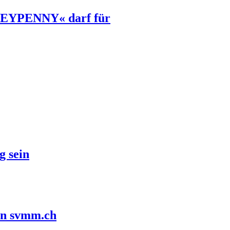
ONEYPENNY« darf für
g sein
in svmm.ch