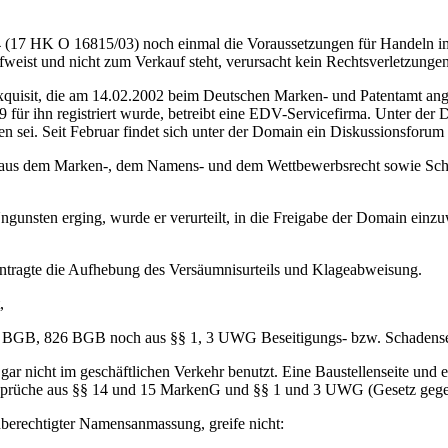
(17 HK O 16815/03) noch einmal die Voraussetzungen für Handeln im 
 aufweist und nicht zum Verkauf steht, verursacht kein Rechtsverletzunge
sexquisit, die am 14.02.2002 beim Deutschen Marken- und Patentamt an
 für ihn registriert wurde, betreibt eine EDV-Servicefirma. Unter der 
en sei. Seit Februar findet sich unter der Domain ein Diskussionsforu
he aus dem Marken-, dem Namens- und dem Wettbewerbsrecht sowie Schad
gunsten erging, wurde er verurteilt, in die Freigabe der Domain einzu
antragte die Aufhebung des Versäumnisurteils und Klageabweisung.
,
 BGB, 826 BGB noch aus §§ 1, 3 UWG Beseitigungs- bzw. Schadenser
ar nicht im geschäftlichen Verkehr benutzt. Eine Baustellenseite und 
Ansprüche aus §§ 14 und 15 MarkenG und §§ 1 und 3 UWG (Gesetz gege
erechtigter Namensanmassung, greife nicht: