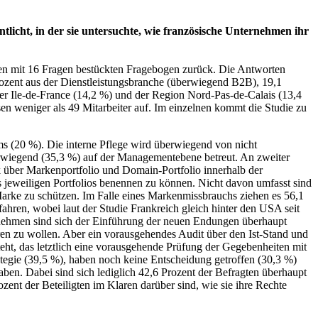
ntlicht, in der sie untersuchte, wie französische Unternehmen ihr
den mit 16 Fragen bestückten Fragebogen zurück. Die Antworten
rozent aus der Dienstleistungsbranche (überwiegend B2B), 19,1
er Ile-de-France (14,2 %) und der Region Nord-Pas-de-Calais (13,4
en weniger als 49 Mitarbeiter auf. Im einzelnen kommt die Studie zu
s (20 %). Die interne Pflege wird überwiegend von nicht
berwiegend (35,3 %) auf der Managementebene betreut. An zweiter
ck über Markenportfolio und Domain-Portfolio innerhalb der
 jeweiligen Portfolios benennen zu können. Nicht davon umfasst sind
 Marke zu schützen. Im Falle eines Markenmissbrauchs ziehen es 56,1
fahren, wobei laut der Studie Frankreich gleich hinter den USA seit
ternehmen sind sich der Einführung der neuen Endungen überhaupt
en zu wollen. Aber ein vorausgehendes Audit über den Ist-Stand und
ht, das letztlich eine vorausgehende Prüfung der Gegebenheiten mit
ategie (39,5 %), haben noch keine Entscheidung getroffen (30,3 %)
n. Dabei sind sich lediglich 42,6 Prozent der Befragten überhaupt
nt der Beteiligten im Klaren darüber sind, wie sie ihre Rechte