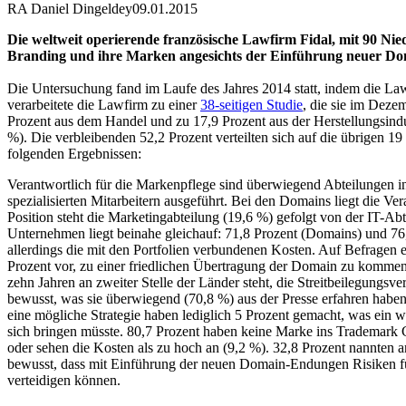
RA Daniel Dingeldey
09.01.2015
Die weltweit operierende französische Lawfirm Fidal, mit 90 Niede
Branding und ihre Marken angesichts der Einführung neuer Do
Die Untersuchung fand im Laufe des Jahres 2014 statt, indem die La
verarbeitete die Lawfirm zu einer
38-seitigen Studie
, die sie im Deze
Prozent aus dem Handel und zu 17,9 Prozent aus der Herstellungsind
%). Die verbleibenden 52,2 Prozent verteilten sich auf die übrigen 
folgenden Ergebnissen:
Verantwortlich für die Markenpflege sind überwiegend Abteilungen i
spezialisierten Mitarbeitern ausgeführt. Bei den Domains liegt die 
Position steht die Marketingabteilung (19,6 %) gefolgt von der IT-Ab
Unternehmen liegt beinahe gleichauf: 71,8 Prozent (Domains) und 76
allerdings die mit den Portfolien verbundenen Kosten. Auf Befragen 
Prozent vor, zu einer friedlichen Übertragung der Domain zu kommen. 
zehn Jahren an zweiter Stelle der Länder steht, die Streitbeilegung
bewusst, was sie überwiegend (70,8 %) aus der Presse erfahren habe
eine mögliche Strategie haben lediglich 5 Prozent gemacht, was ein 
sich bringen müsste. 80,7 Prozent haben keine Marke ins Trademark C
oder sehen die Kosten als zu hoch an (9,2 %). 32,8 Prozent nannten
bewusst, dass mit Einführung der neuen Domain-Endungen Risiken für 
verteidigen können.