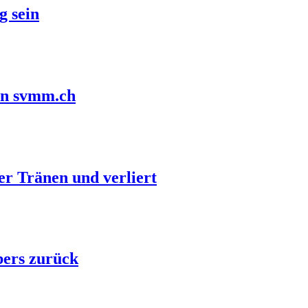
g sein
in svmm.ch
r Tränen und verliert
bers zurück