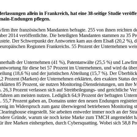
rlassungen allein in Frankreich, hat eine 38-seitige Studie veröffe
main-Endungen pflegen.
wfirm ihre französischen Mandanten befragte. 255 von ihnen reichten 
mber 2014 veröffentlichte. Die beteiligten Mandanten stammen zu 35 P
ustrie. Der Schwerpunkt der Antworten kam aus dem Elsaß (20,2 %), d
19 europäischen Regionen Frankreichs. 55 Prozent der Unternehmen weis
nnerhalb der Unternehmen (41 %), Patentanwälte (25,5 %) und Lawfirm
Verantwortung für diese bei 57 Prozent im Unternehmen, und wird da ü
teilung (18,6 %) und der juristischen Abteilung (15,7 %). Der Überbli
,2 Prozent (Marken) der Unternehmen erklärten, den exakten Status des
erklärten 85 Prozent, sie nutzen Monitoring-Dienstleistungen, um ihre
26,3 Prozent verlassen sich auf Streitbeilegungs- und gerichtliche Ver
sverfahren am meisten nutzen. Lediglich 64,9 Prozent der befragten Un
n. 55,7 Prozent gaben an, Domains unter den neuen Endungen registrier
wenig im Widerspruch zum ganz überwiegend betriebenen Monitoring ste
learinghouse eingestellt. Sie arbeiten entweder immer noch an der Str
 andere Gründe, warum sie noch keine Marke zum TMCH angemeldet habe
ihre Marken einhergehen, durch Cybersquatting. Wobei sich 58,8 Proze