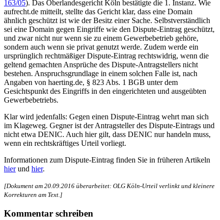
163/05
). Das Oberlandesgericht Köln bestätigte die 1. Instanz. Wie
aufrecht.de mitteilt, stellte das Gericht klar, dass eine Domain
ähnlich geschützt ist wie der Besitz einer Sache. Selbstverständlich
sei eine Domain gegen Eingriffe wie den Dispute-Eintrag geschützt,
und zwar nicht nur wenn sie zu einem Gewerbebetrieb gehöre,
sondern auch wenn sie privat genutzt werde. Zudem werde ein
ursprünglich rechtmäßiger Dispute-Eintrag rechtswidrig, wenn die
geltend gemachten Ansprüche des Dispute-Antragstellers nicht
bestehen. Anspruchsgrundlage in einem solchen Falle ist, nach
Angaben von haerting.de, § 823 Abs. 1 BGB unter dem
Gesichtspunkt des Eingriffs in den eingerichteten und ausgeübten
Gewerbebetriebs.
Klar wird jedenfalls: Gegen einen Dispute-Eintrag wehrt man sich
im Klageweg. Gegner ist der Antragsteller des Dispute-Eintrags und
nicht etwa DENIC. Auch hier gilt, dass DENIC nur handeln muss,
wenn ein rechtskräftiges Urteil vorliegt.
Informationen zum Dispute-Eintrag finden Sie in früheren Artikeln
hier
und
hier
.
[Dokument am 20.09.2016 überarbeitet: OLG Köln-Urteil verlinkt und kleinere
Korrekturen am Text.]
Kommentar schreiben