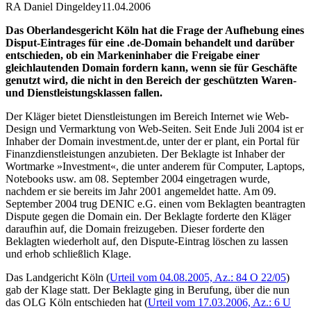
RA Daniel Dingeldey
11.04.2006
Das Oberlandesgericht Köln hat die Frage der Aufhebung eines
Disput-Eintrages für eine .de-Domain behandelt und darüber
entschieden, ob ein Markeninhaber die Freigabe einer
gleichlautenden Domain fordern kann, wenn sie für Geschäfte
genutzt wird, die nicht in den Bereich der geschützten Waren-
und Dienstleistungsklassen fallen.
Der Kläger bietet Dienstleistungen im Bereich Internet wie Web-
Design und Vermarktung von Web-Seiten. Seit Ende Juli 2004 ist er
Inhaber der Domain investment.de, unter der er plant, ein Portal für
Finanzdienstleistungen anzubieten. Der Beklagte ist Inhaber der
Wortmarke »Investment«, die unter anderem für Computer, Laptops,
Notebooks usw. am 08. September 2004 eingetragen wurde,
nachdem er sie bereits im Jahr 2001 angemeldet hatte. Am 09.
September 2004 trug DENIC e.G. einen vom Beklagten beantragten
Dispute gegen die Domain ein. Der Beklagte forderte den Kläger
daraufhin auf, die Domain freizugeben. Dieser forderte den
Beklagten wiederholt auf, den Dispute-Eintrag löschen zu lassen
und erhob schließlich Klage.
Das Landgericht Köln (
Urteil vom 04.08.2005, Az.: 84 O 22/05
)
gab der Klage statt. Der Beklagte ging in Berufung, über die nun
das OLG Köln entschieden hat (
Urteil vom 17.03.2006, Az.: 6 U