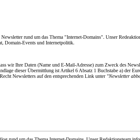
e Newsletter rund um das Thema "Internet-Domains". Unser Redeaktion
 Domain-Events und Internetpolitik.
, dass wir Ihre Daten (Name und E-Mail-Adresse) zum Zweck des Newsl
undlage dieser Übermittlung ist Artikel 6 Absatz 1 Buchstabe a) der
-Recht Newsletters auf den entsprechenden Link unter
"Newsletter abbes
e Blog rund um das Thema Internet-Domains. Unser Redaktionsteam info