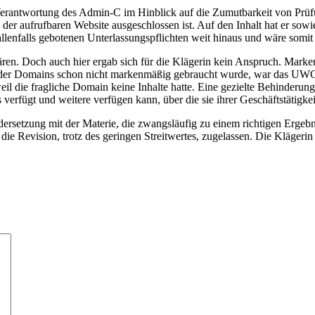
er Verantwortung des Admin-C im Hinblick auf die Zumutbarkeit von Pr
 der aufrufbaren Website ausgeschlossen ist. Auf den Inhalt hat er sowi
enfalls gebotenen Unterlassungspflichten weit hinaus und wäre somit
ren. Doch auch hier ergab sich für die Klägerin kein Anspruch. Marke
e der Domains schon nicht markenmäßig gebraucht wurde, war das UWG
eil die fragliche Domain keine Inhalte hatte. Eine gezielte Behinderu
 verfügt und weitere verfügen kann, über die sie ihrer Geschäftstätig
ersetzung mit der Materie, die zwangsläufig zu einem richtigen Ergebn
e Revision, trotz des geringen Streitwertes, zugelassen. Die Klägeri