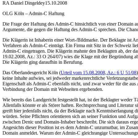
RA Daniel Dingeldey
15.10.2008
OLG Köln – Admin-C Haftung
Die Frage der Haftung des Admin-C hinsichtlich von einer Domain au
Argumente, die gegen die Haftung des Admin-C sprechen. Die Chance
Die Klägerin ist Inhaberin einer Wort-/Bildmarke. Der Beklagte ist A
Verfahren als Admin-C einträgt. Ein Firma mit Sitz in der Schweiz l
Admin-C eingetragen. Die Klägerin mahnte den Beklagten ab, der da
19.02.2008, Az.: 33 O 264/07) wies die Klage mit der Begründung ab,
Die Klägerin ging daraufhin in Berufung.
Das Oberlandesgericht Köln (
Urteil vom 15.08.2008, Az.: 6 U 51/08
keine Inhalte aufwies, sei jedweder markenrechtliche Verletzungstat
Eigenschaft als Admin-C ebenfalls nicht, und zwar weder für die au
Verbindung der Domain mit Webseiten ergebenden.
Wie bereits das Landgericht festgestellt hat, ist der Beklagter weder
Allenfalls könnte er als Störer haften. Rechtsprechung und Literatu
greift hier jedenfalls nicht, da der Beklagte nach Kenntniserlangung
würden. Seine Pflichten orientieren sich an seiner Funktion und Aufg
zwischen Denic und Domain-Inhaber beschreibt. Die sich daraus ergeb
Angesichts dieser Position ist es dem Admin-C unzumutbar, im Zusamm
Domain anmeldet. Warum der Admin-C gleichrangige Untersuchungspfli