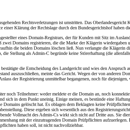
sgehenden Rechtsverletzungen ist umstritten. Das Oberlandesgericht K
 einer Klärung der Rechtslage durch den Bundesgerichtshof haben die
ngestellter eines Domain-Registrars, der für Kunden mit Sitz im Auslan
ieß zwei Domains registrieren, die die Marke der Klägerin wiedergaben 
raufhin die beiden Domains löschen ließ. Nun verlangte die Klägerin
 die Stellung als Admin-C begründe keine Störerhaftung (die allenfall
) bestätigte die Entscheidung des Landgericht und wies den Anspruch a
bestand auszuschließen, meinte das Gericht. Wegen der von anderen Do
s Anlass der Registrierung unmittelbar begangenen, noch für diejeni
 Täter noch Teilnehmer: weder meldete er die Domain an, noch konnektie
r sind sich in dem Punkt uneinig. Einige meinen, es bestünde eine Haf
 die Domains gelöscht hat. Es oblagen dem Beklagten keine Prüfpflichten
abenstellung. Diese ergeben sich wesentlich aus den Registrierungsricht
ende Vollmacht des Admin-Cs wirkt sich nicht auf Dritte aus. Sie die
enhang mit der einzutragenden Domain Prüfpflichten aufzuerlegen. Die
chten haben soll, ist nicht nachvollziehbar.