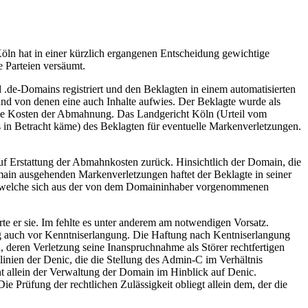
öln hat in einer kürzlich ergangenen Entscheidung gewichtige
 Parteien versäumt.
d .de-Domains registriert und den Beklagten in einem automatisierten
und von denen eine auch Inhalte aufwies. Der Beklagte wurde als
 die Kosten der Abmahnung. Das Landgericht Köln (Urteil vom
s in Betracht käme) des Beklagten für eventuelle Markenverletzungen.
uf Erstattung der Abmahnkosten zurück. Hinsichtlich der Domain, die
main ausgehenden Markenverletzungen haftet der Beklagte in seiner
gen, welche sich aus der von dem Domaininhaber vorgenommenen
rte er sie. Im fehlte es unter anderem am notwendigen Vorsatz.
tung auch vor Kenntniserlangung. Die Haftung nach Kentniserlangung
, deren Verletzung seine Inanspruchnahme als Störer rechtfertigen
linien der Denic, die die Stellung des Admin-C im Verhältnis
nt allein der Verwaltung der Domain im Hinblick auf Denic.
 Prüfung der rechtlichen Zulässigkeit obliegt allein dem, der die