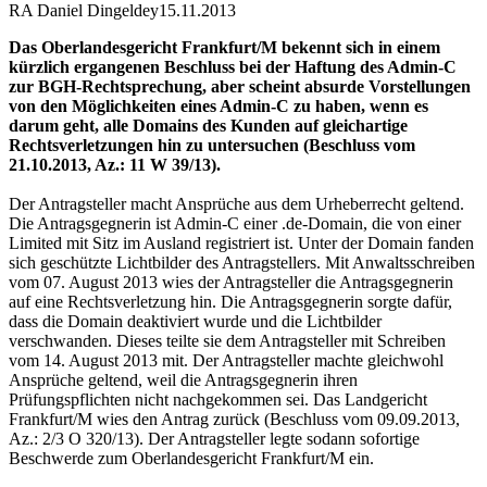
RA Daniel Dingeldey
15.11.2013
Das Oberlandesgericht Frankfurt/M bekennt sich in einem
kürzlich ergangenen Beschluss bei der Haftung des Admin-C
zur BGH-Rechtsprechung, aber scheint absurde Vorstellungen
von den Möglichkeiten eines Admin-C zu haben, wenn es
darum geht, alle Domains des Kunden auf gleichartige
Rechtsverletzungen hin zu untersuchen (Beschluss vom
21.10.2013, Az.: 11 W 39/13).
Der Antragsteller macht Ansprüche aus dem Urheberrecht geltend.
Die Antragsgegnerin ist Admin-C einer .de-Domain, die von einer
Limited mit Sitz im Ausland registriert ist. Unter der Domain fanden
sich geschützte Lichtbilder des Antragstellers. Mit Anwaltsschreiben
vom 07. August 2013 wies der Antragsteller die Antragsgegnerin
auf eine Rechtsverletzung hin. Die Antragsgegnerin sorgte dafür,
dass die Domain deaktiviert wurde und die Lichtbilder
verschwanden. Dieses teilte sie dem Antragsteller mit Schreiben
vom 14. August 2013 mit. Der Antragsteller machte gleichwohl
Ansprüche geltend, weil die Antragsgegnerin ihren
Prüfungspflichten nicht nachgekommen sei. Das Landgericht
Frankfurt/M wies den Antrag zurück (Beschluss vom 09.09.2013,
Az.: 2/3 O 320/13). Der Antragsteller legte sodann sofortige
Beschwerde zum Oberlandesgericht Frankfurt/M ein.