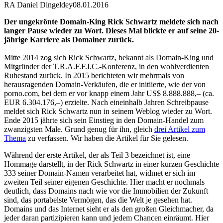
RA Daniel Dingeldey
08.01.2016
Der ungekrönte Domain-King Rick Schwartz meldete sich nach
langer Pause wieder zu Wort. Dieses Mal blickte er auf seine 20-
jährige Karriere als Domainer zurück.
Mitte 2014 zog sich Rick Schwartz, bekannt als Domain-King und
Mitgründer der T.R.A.F.F.I.C.-Konferenz, in den wohlverdienten
Ruhestand zurück. In 2015 berichteten wir mehrmals von
herausragenden Domain-Verkäufen, die er initiierte, wie der von
porno.com, bei dem er vor knapp einem Jahr US$ 8.888.888,– (ca.
EUR 6.304.176,–) erzielte. Nach eineinhalb Jahren Schreibpause
meldet sich Rick Schwartz nun in seinem Weblog wieder zu Wort.
Ende 2015 jährte sich sein Einstieg in den Domain-Handel zum
zwanzigsten Male. Grund genug für ihn, gleich
drei Artikel zum
Thema
zu verfassen. Wir haben die Artikel für Sie gelesen.
Während der erste Artikel, der als Teil 3 bezeichnet ist, eine
Hommage darstellt, in der Rick Schwartz in einer kurzen Geschichte
333 seiner Domain-Namen verarbeitet hat, widmet er sich im
zweiten Teil seiner eigenen Geschichte. Hier macht er nochmals
deutlich, dass Domains nach wie vor die Immobilien der Zukunft
sind, das portabelste Vermögen, das die Welt je gesehen hat.
Domains und das Internet sieht er als den großen Gleichmacher, da
jeder daran partizipieren kann und jedem Chancen einräumt. Hier