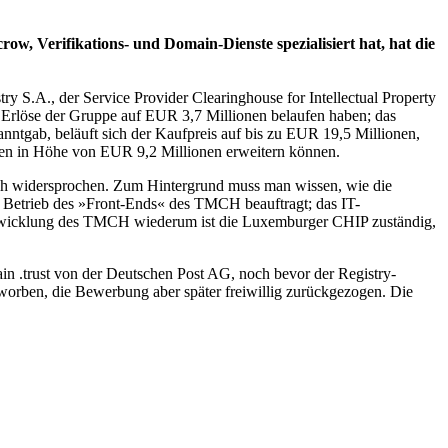
w, Verifikations- und Domain-Dienste spezialisiert hat, hat die
 S.A., der Service Provider Clearinghouse for Intellectual Property
 Erlöse der Gruppe auf EUR 3,7 Millionen belaufen haben; das
nntgab, beläuft sich der Kaufpreis auf bis zu EUR 19,5 Millionen,
gen in Höhe von EUR 9,2 Millionen erweitern können.
h widersprochen. Zum Hintergrund muss man wissen, wie die
 Betrieb des »Front-Ends« des TMCH beauftragt; das IT-
abwicklung des TMCH wiederum ist die Luxemburger CHIP zuständig,
 .trust von der Deutschen Post AG, noch bevor der Registry-
worben, die Bewerbung aber später freiwillig zurückgezogen. Die