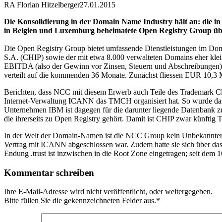
RA Florian Hitzelberger
27.01.2015
Die Konsolidierung in der Domain Name Industry hält an: die in
in Belgien und Luxemburg beheimatete Open Registry Group 
Die Open Registry Group bietet umfassende Dienstleistungen im Domai
S.A. (CHIP) sowie der mit etwa 8.000 verwalteten Domains eher kle
EBITDA (also der Gewinn vor Zinsen, Steuern und Abschreibungen) 
verteilt auf die kommenden 36 Monate. Zunächst fliessen EUR 10,3 
Berichten, dass NCC mit diesem Erwerb auch Teile des Trademark 
Internet-Verwaltung ICANN das TMCH organisiert hat. So wurde das 
Unternehmen IBM ist dagegen für die darunter liegende Datenbank 
die ihrerseits zu Open Registry gehört. Damit ist CHIP zwar künftig
In der Welt der Domain-Namen ist die NCC Group kein Unbekannter. 
Vertrag mit ICANN abgeschlossen war. Zudem hatte sie sich über das
Endung .trust ist inzwischen in die Root Zone eingetragen; seit dem 
Kommentar schreiben
Ihre E-Mail-Adresse wird nicht veröffentlicht, oder weitergegeben.
Bitte füllen Sie die gekennzeichneten Felder aus.
*