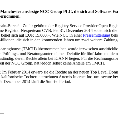
 Manchester ansässige NCC Group PLC, die sich auf Software-Escro
übernommen.
n-Bereich. Zu ihr gehören der Registry Service Provider Open Registry
ine Registrar Nexperteam CVB. Per 31. Dezember 2014 sollen sich die
belief sich auf EUR 15.000,–. Wie NCC in einer
Pressemitteilung
beka
Millionen, die sich in den kommenden Jahren um zwei weitere Zahlun
Clearinghouse (TMCH) übernommen hat, wurde inzwischen ausdrücklic
Prüfungs- und Beratungsunternehmen Deloitte für fünf Jahre mit dem
zuständig, deren Rechte allein bei ICANN liegen. Für die Rechnungs
 Teil der NCC Group, hat jedoch selbst keine Anteile am TMCH.
Im Februar 2014 erwarb sie die Rechte an der neuen Top Level Domain
 kalifornische Tochterunternehmen Artemis Internet Inc. um .secure be
16. Dezember 2014 läuft die Sunrise Period.