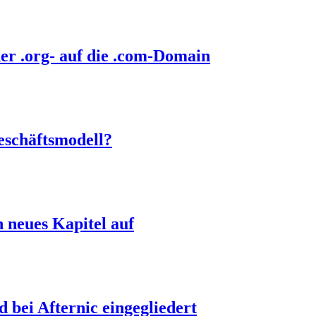
er .org- auf die .com-Domain
eschäftsmodell?
 neues Kapitel auf
bei Afternic eingegliedert