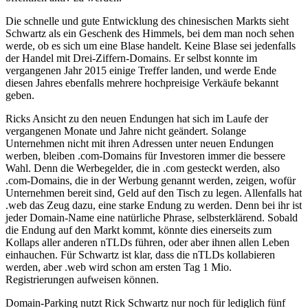
Die schnelle und gute Entwicklung des chinesischen Markts sieht
Schwartz als ein Geschenk des Himmels, bei dem man noch sehen
werde, ob es sich um eine Blase handelt. Keine Blase sei jedenfalls
der Handel mit Drei-Ziffern-Domains. Er selbst konnte im
vergangenen Jahr 2015 einige Treffer landen, und werde Ende
diesen Jahres ebenfalls mehrere hochpreisige Verkäufe bekannt
geben.
Ricks Ansicht zu den neuen Endungen hat sich im Laufe der
vergangenen Monate und Jahre nicht geändert. Solange
Unternehmen nicht mit ihren Adressen unter neuen Endungen
werben, bleiben .com-Domains für Investoren immer die bessere
Wahl. Denn die Werbegelder, die in .com gesteckt werden, also
.com-Domains, die in der Werbung genannt werden, zeigen, wofür
Unternehmen bereit sind, Geld auf den Tisch zu legen. Allenfalls hat
.web das Zeug dazu, eine starke Endung zu werden. Denn bei ihr ist
jeder Domain-Name eine natürliche Phrase, selbsterklärend. Sobald
die Endung auf den Markt kommt, könnte dies einerseits zum
Kollaps aller anderen nTLDs führen, oder aber ihnen allen Leben
einhauchen. Für Schwartz ist klar, dass die nTLDs kollabieren
werden, aber .web wird schon am ersten Tag 1 Mio.
Registrierungen aufweisen können.
Domain-Parking nutzt Rick Schwartz nur noch für lediglich fünf