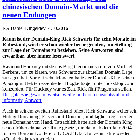
chinesischen Domain-Markt und die
neuen Endungen
RA Daniel Dingeldey
14.10.2016
Kaum ist der Domain-King Rick Schwartz für zehn Monate im
Ruhestand, wird er schon wieder herbeigerufen, um Stellung
zur Lage der Domains zu beziehen. Seine Antworten sind
erwartbar, aber immer lesenswert.
Raymond Hackney nutzte das Blog thedomains.com von Michael
Berkens, um zu klären, was Schwartz zur aktuellen Domain-Lage
zu sagen hat. Vor gut zehn Monaten hatte der Domain-King seinen
Abgang mit letzten essentiellen Blogbeiträgen unter ricksblog.com
konzertiert. Für Hackney war es Zeit, Rick fünf Fragen zu stellen.
Der gab, wie gewohnt weitschweifig und doch einsichtsvoll und
informativ, Antwort.
Auch in seinem zweiten Ruhestand pflegt Rick Schwartz weiter sein
Hobby Domaining. Er verkauft Domains, und täglich registriert er
neue Domains von Hand. Tatsächlich hatte sich der Domain-King
schon früher einmal zur Ruhe gesetzt, um dann ab dem Jahr 2004
mit der Domain-Konferenz T.R.A.F.F.I.C. für zehn Jahre wieder
öffentlich aktiv zu werden.