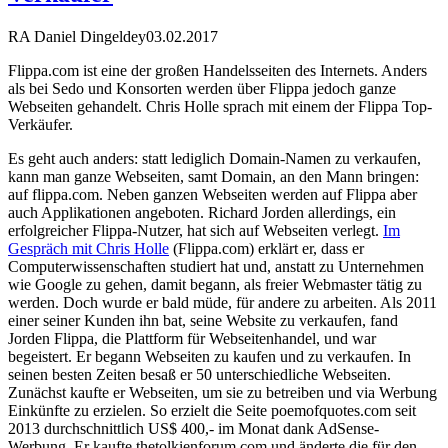
RA Daniel Dingeldey
03.02.2017
Flippa.com ist eine der großen Handelsseiten des Internets. Anders
als bei Sedo und Konsorten werden über Flippa jedoch ganze
Webseiten gehandelt. Chris Holle sprach mit einem der Flippa Top-
Verkäufer.
Es geht auch anders: statt lediglich Domain-Namen zu verkaufen,
kann man ganze Webseiten, samt Domain, an den Mann bringen:
auf flippa.com. Neben ganzen Webseiten werden auf Flippa aber
auch Applikationen angeboten. Richard Jorden allerdings, ein
erfolgreicher Flippa-Nutzer, hat sich auf Webseiten verlegt.
Im
Gespräch mit Chris Holle
(Flippa.com) erklärt er, dass er
Computerwissenschaften studiert hat und, anstatt zu Unternehmen
wie Google zu gehen, damit begann, als freier Webmaster tätig zu
werden. Doch wurde er bald müde, für andere zu arbeiten. Als 2011
einer seiner Kunden ihn bat, seine Website zu verkaufen, fand
Jorden Flippa, die Plattform für Webseitenhandel, und war
begeistert. Er begann Webseiten zu kaufen und zu verkaufen. In
seinen besten Zeiten besaß er 50 unterschiedliche Webseiten.
Zunächst kaufte er Webseiten, um sie zu betreiben und via Werbung
Einkünfte zu erzielen. So erzielt die Seite poemofquotes.com seit
2013 durchschnittlich US$ 400,- im Monat dank AdSense-
Werbung. Er kaufte thetolkienforum.com und änderte die für den