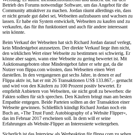
Betrieb des Forums notwendige Software, um das Angebot für die
Community attraktiver zu machen. Jordan räumt allerdings ein, dass
er nicht gerade gut dabei sei, Webseiten aufzubauen und wachsen zu
lassen. Er habe ein System entwickelt, Webseiten zu kaufen und zu
verkaufen, das für ihn funktioniert und auch für andere interessant
sein könnte.
Beim Verkauf der Webseiten hat sich Richard Jordan darauf verlegt,
kein Mindestgebot anzusetzen. Der direkte Verkauf liege ihm nicht,
den wirklichen Wert einer Webseite zu bestimmen sei schwierig. Er
könne aber sagen, wann eine Webseite zu gering bewertet ist. Mit
Auktionsangeboten ohne Mindestgebot fahre er sehr gut, da die
Nutzer von flippa.com wüssten, dass Webseiten einen Wert
darstellen. In den vergangenen gut sechs Jahre, in denen er auf
Flippa aktiv ist, hat er mit 26 Transaktionen US$ 133.867,– gemacht
und wird von den Käufern zu 100 Prozent positiv bewertet. Er
empfiehlt Anbietern von Webseiten, sie nicht groß zu bewerben: die
Fakten sollten für sich sprechen. Den Käufern bringt man am besten
Empathie entgegen. Beide Parteien sollten an der Transaktion einer
Webseite gewinnen. Schließlich kündigt Richard Jordan noch ein
Buch an, »The Trust Fund: Autobiography of a Website Flipper«,
das im Februar 2017 erscheinen soll. In dem will er seine
Erfahrungen als Website-Flipper an Interessierte weitergeben.
Sicherlich ist das Interview als Werbeaktion für flippa.com zu sehen.