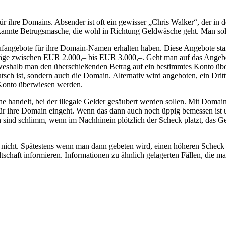
r ihre Domains. Absender ist oft ein gewisser „Chris Walker“, der in 
kannte Betrugsmasche, die wohl in Richtung Geldwäsche geht. Man soll
aufangebote für ihre Domain-Namen erhalten haben. Diese Angebote s
äge zwischen EUR 2.000,– bis EUR 3.000,–. Geht man auf das Angebot 
ist, weshalb man den überschießenden Betrag auf ein bestimmtes Konto 
futsch ist, sondern auch die Domain. Alternativ wird angeboten, ein Dr
 Konto überwiesen werden.
e handelt, bei der illegale Gelder gesäubert werden sollen. Mit Doma
ür ihre Domain eingeht. Wenn das dann auch noch üppig bemessen ist
en sind schlimm, wenn im Nachhinein plötzlich der Scheck platzt, das
nicht. Spätestens wenn man dann gebeten wird, einen höheren Scheck 
tschaft informieren. Informationen zu ähnlich gelagerten Fällen, die 