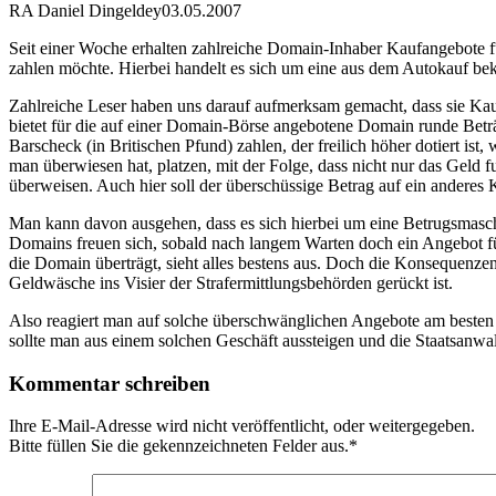
RA Daniel Dingeldey
03.05.2007
Seit einer Woche erhalten zahlreiche Domain-Inhaber Kaufangebote fü
zahlen möchte. Hierbei handelt es sich um eine aus dem Autokauf be
Zahlreiche Leser haben uns darauf aufmerksam gemacht, dass sie K
bietet für die auf einer Domain-Börse angebotene Domain runde Betr
Barscheck (in Britischen Pfund) zahlen, der freilich höher dotiert 
man überwiesen hat, platzen, mit der Folge, dass nicht nur das Geld 
überweisen. Auch hier soll der überschüssige Betrag auf ein anderes
Man kann davon ausgehen, dass es sich hierbei um eine Betrugsmasch
Domains freuen sich, sobald nach langem Warten doch ein Angebot f
die Domain überträgt, sieht alles bestens aus. Doch die Konsequenz
Geldwäsche ins Visier der Strafermittlungsbehörden gerückt ist.
Also reagiert man auf solche überschwänglichen Angebote am besten 
sollte man aus einem solchen Geschäft aussteigen und die Staatsanwal
Kommentar schreiben
Ihre E-Mail-Adresse wird nicht veröffentlicht, oder weitergegeben.
Bitte füllen Sie die gekennzeichneten Felder aus.
*