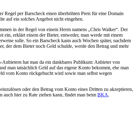
der Regel per Barscheck einen überhöhten Preis für eine Domain
te auf ein solches Angebot nicht eingehen.
tammen in der Regel von einem Herrn namens „Chris Walker“. Der
ein, erklärt einem der Bieter, entweder, man werde mit einem
überweise solle. So ein Barscheck kann auch Wochen später, nachdem
itter, der dem Bieter noch Geld schulde, werde den Betrag und mehr
in-Anbietern hat man da ein dankbares Publikum: Anbieter von
 und man tatsächlich Geld auf das eigene Konto bekommt, ehe man
 Geld vom Konto rückgebucht wird sowie man selbst wegen
einzulösen oder den Betrag vom Konto eines Dritten zu akzeptieren,
man auch hier zu Rate ziehen kann, findet man beim
BKA
.