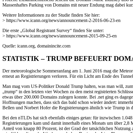
Massenhaftes Parking von Domains mit neuer Endung mag dabei kurzfrist
Weitere Informationen zu der Studie finden Sie hier:
> https://www.icann.org/news/announcement-2-2016-06-23-en
Die erste „Global Registrant Survey“ finden Sie unter:
> https://www.icann.org/news/announcement-2015-09-25-en
Quelle: icann.org, domainincite.com
STATISTIK – TRUMP BEFEUERT DO
Der meteorologische Sommeranfang am 1. Juni 2016 mag die Meteorol
erneut an Registrierungen verloren. Für ein Licht am Ende des Tunne
Man mag vom US-Politiker Donald Trump halten, was man will, zuminde
„trump“ in den letzten vier Wochen zu den meist registrierten Schlüs
etwas über 200.000 Domains zulegen konnte. Bei .net ging es dagegen, 
Hoffnungen machen, dass sich das bald schon wieder ändert: immerh
Bellen und Norbert Hofer die Registrierungen ähnlich wie Trump in d
Bei den nTLDs hat sich ebenfalls einiges getan: für inzwischen 1.048
Registrierungen kam und damit innerhalb eines Monats um über 2,
Anteil von knapp 80 Prozent, ist der Grad der tatsächlichen Nutzung