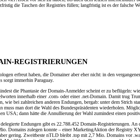
ig die Taschen der Registries füllen; langfristig ist es der falsche W
MAIN-REGISTRIERUNGEN
ogen erfreut haben, die Domainer aber eher nicht: in den vergangen
ls sorgt immerhin Paraguay.
st die Phantasie der Domain-Anmelder scheint er zu beflügeln: wie die
selworten innerhalb einer .com- oder einer .net-Domain. Damit trug Tr
wie bei zahlreichen anderen Endungen, bergab: unter dem Strich stand e
in muss man dort die Wahl des Bundespräsidenten wiederholen. Möglic
en USA; dann hätte die Annullierung der Wahl zumindest einen positiv
 delegierte Endungen gibt es 22.788.452 Domain-Registrierungen. An der
8 Mio. Domains zulegen konnte – einer MarketingAktion der Registr
 aber gering. Zweitbeste nTLD bleibt .top mit 2,7 Mio. Domains vor .w