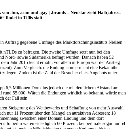
on .bm, .com und .gay | .brands – Neustar zieht Halbjahres-
findet in Tiflis statt
in Auftrag gegebene Umfrage des Marktforschungsinstituts Nielsen.
it nTLDs zu befragen. Die zweite Umfrage setzt nun bei den
a und Nord- sowie Südamerika befragt wurden. Danach haben 52
dem Jahr 2015 leicht erhöht; vor allem in Europa war der Anstieg
Prozent). Zum Vergleich: die Endung .com erreicht eine Bekanntheit
 zulegen. Zudem ist die Zahl der Besucher eines Angebots unter
knapp 6,5 Millionen Domains jedoch die mit deutlichem Abstand am
 auf rund 55.000. Wären die Endungen wirklich so bekannt, würde man
h der Fall sein.
waren Steigerung des Wettbewerbs und Schaffung von mehr Auswahl
ch nur 11 Prozent über den Mangel an attraktiven Adressen; 18
usammenhang zwischen einer Domain-Endung und dem dort
info.berlin wären es lediglich 60 Prozent, bei berlin.de sogar nur 54
ekannt ist, welche Möglichkeiten die neuen Endungen bieten.