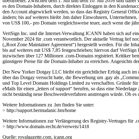
überarbeitet. Zwischen dem 1. Juli und dem 10. Juli 2016 sind daher 
es den Domain-Inhabern, durch direktes Einloggen in den Kundenacc
den Account abgewickelt werden, so dass das Registry General Office
ändern; bis auf weiteres bleibt .bm daher Einwohnern, Unternehmen, 
von US$ 100,- pro Domain vergleichsweise teuer, auch wenn die jährl
VeriSign Inc. und die Internet-Verwaltung ICANN haben sich auf eine
November 2024 für .com verantwortlich. Der aktuelle Vertrag lief no
(„Root Zone Maintainer Agreement“) hergestellt werden. Für die Inha
bis auf weiteres mit US$ 7,85 festgeschrieben; hiervon darf VeriSign l
inzwischen über 127 Millionen .com-Domains registriert. Kritiker b
günstigere Preise für die Domain-Inhaber zu erreichen. Angesichts der 
Der New Yorker Dotgay LLC bleibt ein gerichtlicher Erfolg auch im d
über das Dotgay versucht hatte, die Bewerbung um .gay als „Commun
und Top Level Domain Holdings Limited zu verschaffen. Gründe für d
eMails für einen „letters of support“ berufen, so dass eine Niederl
nicht beständig neue Beschwerdeverfahren anstrengen würde. Ob es dies
Weitere Informationen zu .bm finden Sie unter:
> http://support.bermudanic.bm/home
Weitere Informationen zur Verlängerung des Registry-Vertrages für .c
> http://www.domain-recht.de/verweis/1418
Quelle: royalgazette.com, icann.org