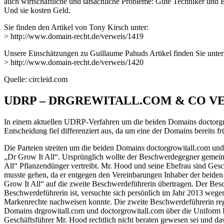
auch wirtschaftliche und tatsächliche Probleme: Gute Techniker und
Und sie kosten Geld.
Sie finden den Artikel von Tony Kirsch unter:
> http://www.domain-recht.de/verweis/1419
Unsere Einschätzungen zu Guillaume Pahuds Artikel finden Sie unter
> http://www.domain-recht.de/verweis/1420
Quelle: circleid.com
UDRP – DRGREWITALL.COM & CO V
In einem aktuellen UDRP-Verfahren um die beiden Domains doctorgrow
Entscheidung fiel differenziert aus, da um eine der Domains bereits f
Die Parteien streiten um die beiden Domains doctorgrowitall.com und
„Dr Grow It All“. Ursprünglich wollte der Beschwerdegegner gemein
All“ Pflanzendünger vertreibt. Mr. Hood und seine Ehefrau sind Ges
musste gehen, da er entgegen den Vereinbarungen Inhaber der beid
Grow It All“ auf die zweite Beschwerdeführerin übertragen. Der Be
Beschwerdeführerin ist, versuchte sich persönlich im Jahr 2013 weg
Markenrechte nachweisen konnte. Die zweite Beschwerdeführerin regis
Domains drgrowitall.com und doctorgrowitall.com über die Uniform D
Geschäftsführer Mr. Hood rechtlich nicht beraten gewesen sei und d