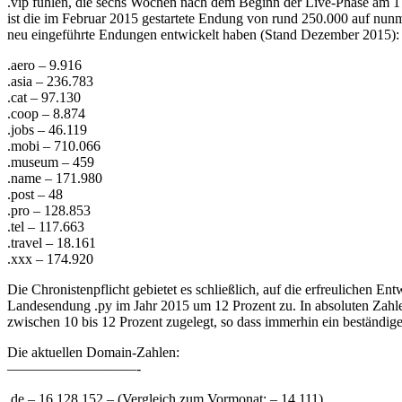
.vip fühlen, die sechs Wochen nach dem Beginn der Live-Phase am 17.
ist die im Februar 2015 gestartete Endung von rund 250.000 auf nunme
neu eingeführte Endungen entwickelt haben (Stand Dezember 2015):
.aero – 9.916
.asia – 236.783
.cat – 97.130
.coop – 8.874
.jobs – 46.119
.mobi – 710.066
.museum – 459
.name – 171.980
.post – 48
.pro – 128.853
.tel – 117.663
.travel – 18.161
.xxx – 174.920
Die Chronistenpflicht gebietet es schließlich, auf die erfreulichen E
Landesendung .py im Jahr 2015 um 12 Prozent zu. In absoluten Zahlen 
zwischen 10 bis 12 Prozent zugelegt, so dass immerhin ein beständige
Die aktuellen Domain-Zahlen:
—————————-
.de – 16.128.152 – (Vergleich zum Vormonat: – 14.111)