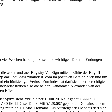
eg.
en vier Wochen haben praktisch alle wichtigen Domain-Endungen
 .com- und .net-Registry VeriSign mitteilt, zählte der Begriff
ump dazu bei, dass zumindest .com im positiven Bereich blieb und um
in fünfstelliger Verlust. Zumindest .at darf sich aber berechtigte
herweise treiben also die beiden Kandidaten Alexander Van der
en Effekt.
 Spitze steht .xyz, die per 1. Juli 2016 auf genau 6.444.936
y XYZ.COM LLC sei Dank. Mit 5.128.687 geparkten Domains, einem
ang mit rund 1,1 Mio. Domains. Als Aufsteiger des Monats darf sich