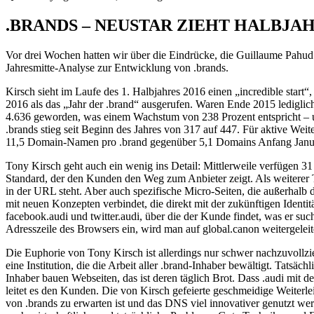
.BRANDS – NEUSTAR ZIEHT HALBJAH
Vor drei Wochen hatten wir über die Eindrücke, die Guillaume Pahu
Jahresmitte-Analyse zur Entwicklung von .brands.
Kirsch sieht im Laufe des 1. Halbjahres 2016 einen „incredible start
2016 als das „Jahr der .brand“ ausgerufen. Waren Ende 2015 lediglic
4.636 geworden, was einem Wachstum von 238 Prozent entspricht – und
.brands stieg seit Beginn des Jahres von 317 auf 447. Für aktive Weite
11,5 Domain-Namen pro .brand gegenüber 5,1 Domains Anfang Janu
Tony Kirsch geht auch ein wenig ins Detail: Mittlerweile verfügen 3
Standard, der den Kunden den Weg zum Anbieter zeigt. Als weiterer Tr
in der URL steht. Aber auch spezifische Micro-Seiten, die außerhalb
mit neuen Konzepten verbindet, die direkt mit der zukünftigen Iden
facebook.audi und twitter.audi, über die der Kunde findet, was er su
Adresszeile des Browsers ein, wird man auf global.canon weitergeleit
Die Euphorie von Tony Kirsch ist allerdings nur schwer nachzuvollzi
eine Institution, die die Arbeit aller .brand-Inhaber bewältigt. Tatsäc
Inhaber bauen Webseiten, das ist deren täglich Brot. Dass .audi mit d
leitet es den Kunden. Die von Kirsch gefeierte geschmeidige Weiterle
von .brands zu erwarten ist und das DNS viel innovativer genutzt we