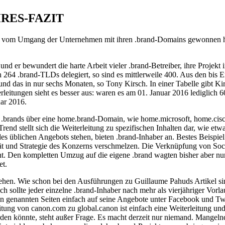
RES-FAZIT
d vom Umgang der Unternehmen mit ihren .brand-Domains gewonnen hatt
“, und er bewundert die harte Arbeit vieler .brand-Betreiber, ihre Pro
h 264 .brand-TLDs delegiert, so sind es mittlerweile 400. Aus den bis 
 das in nur sechs Monaten, so Tony Kirsch. In einer Tabelle gibt Kir
rleitungen sieht es besser aus: waren es am 01. Januar 2016 lediglich 60
ar 2016.
1 .brands über eine home.brand-Domain, wie home.microsoft, home.cisc
end stellt sich die Weiterleitung zu spezifischen Inhalten dar, wie et
 des üblichen Angebots stehen, bieten .brand-Inhaber an. Bestes Beisp
tität und Strategie des Konzerns verschmelzen. Die Verknüpfung von S
cht. Den kompletten Umzug auf die eigene .brand wagten bisher aber nu
et.
ehen. Wie schon bei den Ausführungen zu Guillaume Pahuds Artikel sin
hlich sollte jeder einzelne .brand-Inhaber nach mehr als vierjähriger Vorl
en genannten Seiten einfach auf seine Angebote unter Facebook und Twit
itung von canon.com zu global.canon ist einfach eine Weiterleitung un
rden könnte, steht außer Frage. Es macht derzeit nur niemand. Mangelnd