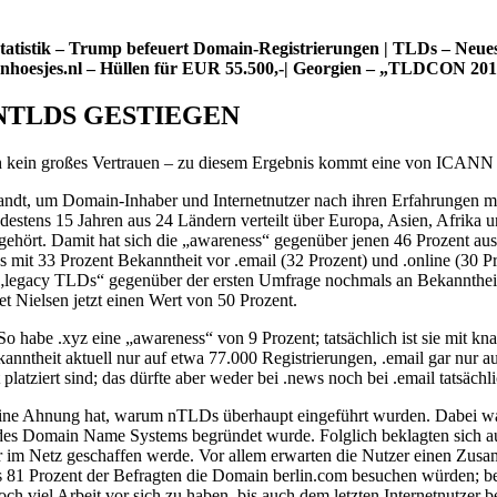
istik – Trump befeuert Domain-Registrierungen | TLDs – Neues v
onhoesjes.nl – Hüllen für EUR 55.500,-| Georgien – „TLDCON 2016“ 
 NTLDS GESTIEGEN
ch kein großes Vertrauen – zu diesem Ergebnis kommt eine von ICANN 
andt, um Domain-Inhaber und Internetnutzer nach ihren Erfahrungen m
destens 15 Jahren aus 24 Ländern verteilt über Europa, Asien, Afrik
hört. Damit hat sich die „awareness“ gegenüber jenen 46 Prozent aus 
s mit 33 Prozent Bekanntheit vor .email (32 Prozent) und .online (30 
 „legacy TLDs“ gegenüber der ersten Umfrage nochmals an Bekanntheit
 Nielsen jetzt einen Wert von 50 Prozent.
So habe .xyz eine „awareness“ von 9 Prozent; tatsächlich ist sie mit 
anntheit aktuell nur auf etwa 77.000 Registrierungen, .email gar nur
atziert sind; das dürfte aber weder bei .news noch bei .email tatsächlic
 keine Ahnung hat, warum nTLDs überhaupt eingeführt wurden. Dabei 
 des Domain Name Systems begründet wurde. Folglich beklagten sich au
r im Netz geschaffen werde. Vor allem erwarten die Nutzer einen Z
ss 81 Prozent der Befragten die Domain berlin.com besuchen würden; bei 
 viel Arbeit vor sich zu haben, bis auch dem letzten Internetnutzer b