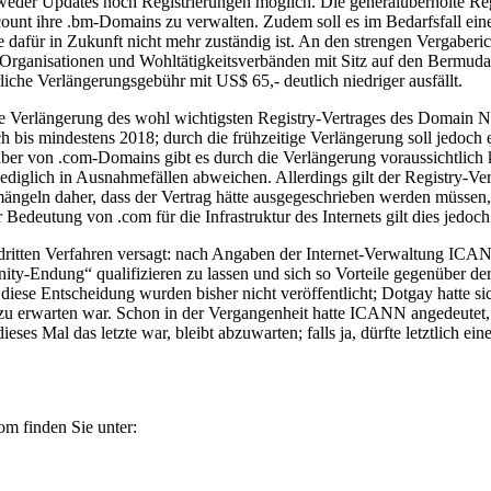
weder Updates noch Registrierungen möglich. Die generalüberholte Regis
ount ihre .bm-Domains zu verwalten. Zudem soll es im Bedarfsfall e
 dafür in Zukunft nicht mehr zuständig ist. An den strengen Vergaberic
Organisationen und Wohltätigkeitsverbänden mit Sitz auf den Bermudas
iche Verlängerungsgebühr mit US$ 65,- deutlich niedriger ausfällt.
 Verlängerung des wohl wichtigsten Registry-Vertrages des Domain Nam
ch bis mindestens 2018; durch die frühzeitige Verlängerung soll jedo
ber von .com-Domains gibt es durch die Verlängerung voraussichtlich k
ediglich in Ausnahmefällen abweichen. Allerdings gilt der Registry-Vertr
emängeln daher, dass der Vertrag hätte ausgegeschrieben werden müsse
Bedeutung von .com für die Infrastruktur des Internets gilt dies jedoch
ritten Verfahren versagt: nach Angaben der Internet-Verwaltung ICANN
ity-Endung“ qualifizieren zu lassen und sich so Vorteile gegenüber
iese Entscheidung wurden bisher nicht veröffentlicht; Dotgay hatte s
age zu erwarten war. Schon in der Vergangenheit hatte ICANN angedeute
es Mal das letzte war, bleibt abzuwarten; falls ja, dürfte letztlich ein
om finden Sie unter: