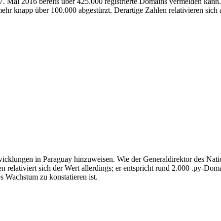
 Mai 2016 bereits über 425.000 registrierte Domains vermelden kann. 
hr knapp über 100.000 abgestürzt. Derartige Zahlen relativieren sich a
ntwicklungen in Paraguay hinzuweisen. Wie der Generaldirektor des Natio
relativiert sich der Wert allerdings; er entspricht rund 2.000 .py-Dom
s Wachstum zu konstatieren ist.