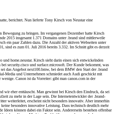
e, berichtet. Nun lieferte Tony Kirsch von Neustar eine
jekt in Bewegung zu bringen. Im vergangenen Dezember hatte Kirsch
Ende 2015 insgesamt 1.371 Domains unter .brand sind mittlerweile
sch ein paar Zahlen dazu. Die Anzahl der aktiven Webseiten unter
1, sind es zum 01. Juli 2016 bereits 3.332. Im Schnitt gibt es derzeit
o und home.neustar. Kirsch sieht darin einen sich entwickelnden
wa bei security.cisco und surface.microsoft. Der Kunde bekommt, was
iel sei das Angebot next100.bmw, bei dem BMW den Start der .brand
ocial-Media und Unternehmen schmiedet auch Audi geschickt mit
r wenige. Canon ist da Vorreiter: gibt man canon.com in der
d wir eher enttäuscht. Man gewinnt bei Kirsch den Eindruck, da sei
aufzeit zu mehr in der Lage sein. Die Internetentwickler der .brand-
ter weiterleitet, erscheint nicht besonders innovativ. Aber immerhin
d keine besonders innovative Leistung. Dass technisch deutlich mehr
e Ideen können dabei ein Faktor sein. Andererseits bestehen offenbar