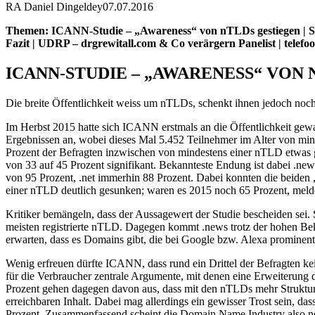
RA Daniel Dingeldey
07.07.2016
Themen: ICANN-Studie – „Awareness“ von nTLDs gestiegen | Stat
Fazit | UDRP – drgrewitall.com & Co verärgern Panelist | telefo
ICANN-STUDIE – „AWARENESS“ VON
Die breite Öffentlichkeit weiss um nTLDs, schenkt ihnen jedoch no
Im Herbst 2015 hatte sich ICANN erstmals an die Öffentlichkeit gew
Ergebnissen an, wobei dieses Mal 5.452 Teilnehmer im Alter von min
Prozent der Befragten inzwischen von mindestens einer nTLD etwas ge
von 33 auf 45 Prozent signifikant. Bekannteste Endung ist dabei .new
von 95 Prozent, .net immerhin 88 Prozent. Dabei konnten die beiden
einer nTLD deutlich gesunken; waren es 2015 noch 65 Prozent, meldet
Kritiker bemängeln, dass der Aussagewert der Studie bescheiden sei. 
meisten registrierte nTLD. Dagegen kommt .news trotz der hohen Bek
erwarten, dass es Domains gibt, die bei Google bzw. Alexa prominent pl
Wenig erfreuen dürfte ICANN, dass rund ein Drittel der Befragten
für die Verbraucher zentrale Argumente, mit denen eine Erweiterung
Prozent gehen dagegen davon aus, dass mit den nTLDs mehr Struktu
erreichbaren Inhalt. Dabei mag allerdings ein gewisser Trost sein, da
Prozent. Zusammenfassend scheint die Domain Name Industry also noch