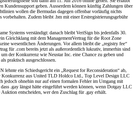
trierungsseite soll dann am 11. Juli 2016 online gehen. Sie erlaubt
inen Kundensupport geben. Ausserdem können künftig Zahlungen über
htlinien wollen die Bermudas dagegen offenbar vorläufig nichts
 vorbehalten. Zudem bleibt .bm mit einer Erstregistrierungsgebühr
e Systems verständigt: danach bleibt VeriSign bis jedenfalls 30.
ch ein Gleichklang mit dem ManagementVertrag für die Root Zone
eine wesentlichen Änderungen. Vor allem bleibt die „registry fee“
ag für .com bereits jetzt als außerordentlich lukrativ, immerhin sind
n, um der Konkurrenz wie Neustar Inc. eine Chance zu geben und
 als praktisch ausgeschlossen.
 lehnte ein Schiedsgericht ein „Request for Reconsideration“ ab,
 der Konkurrenz aus United TLD Holdco Ltd., Top Level Design LLC
ich jedoch ohnehin nur auf einen formalen Fehler im Umgang mit
t, dass .gay längst hätte eingeführt werden können, wenn Dotgay LLC
e Auktion entscheiden, wer den Zuschlag für .gay erhält.