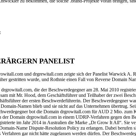
 Entwickler zu bekommen, die solche .brand-Projekte voran bringen, 
:
ERÄRGERN PANELIST
itall.com und drgrewitall.com zeigte sich der Panelist Warwick A. Ro
rüher gestritten wurde, und Rothnie einen Fall von Reverse Domain Name
 drgrowitall.com, die der Beschwerdegegner am 28. Mai 2010 registrier
sam mit Mr. Hood, dem Geschäftsführer und Teilhaber der zwei Besch
chäftsführer der ersten Beschwerdeführerin. Der Beschwerdegegner war
en Domain-Namen blieb und sie nicht auf das Unternehmen übertrug. S
schwerdegegner bot die Domain drgrowitall.com für AUD 2 Mio. zum Ka
en der Domain drgrowitall.com in einem UDRP-Verfahren gegen den Bes
trierte im Jahr 2014 in Australien die Marke „Dr Grow It All“. Sie v
omain-Name Dispute-Resolution Policy zu erlangen. Dabei berufen sie
as Verfahren gar nicht hätte zugelassen werden dürfen. Der Beschwerd