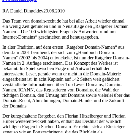
RA Daniel Dingeldey
29.06.2010
Das Team von domain-recht.de hat bei aller Arbeit wieder einmal
ein wenig Zeit gefunden und in Neuauflage den „Ratgeber Domain-
Namen – Die 100 wichtigsten Fragen & Antworten rund um
Internet-Domains“ geschrieben und herausgegeben.
In alter Tradition, auf dem ersten „Ratgeber Domain-Namen“ aus
dem Jahr 2001 beruhend, der sich zum „Handbuch Domain-
Namen“ (2002 bis 2004) entwickelte, ist nun der Ratgeber Domain-
Namen in 2. Auflage erschienen. Das Konzept des Werkes ist
bekannt: Im Spiel zwischen Frage und Antwort erhält der
interessierte Leser, gerade wenn er nicht in die Domain-Materie
eingearbeitet ist, in acht Kapiteln auf 142 Seiten weit gefächert
verständliche Informationen über Top Level Domains, Domain-
Namen, ICANN, das Registrieren von Domains, die Wahl der
richtigen Domain, den Umzug mit Domains sowie vielerlei über das
Domain-Recht, Abmahnungen, Domain-Handel und die Zukunft
der Domains.
Der kurzgehaltene Ratgeber, den Florian Hitzelberger und Florian
Huber weiterentwickelt haben, enthält das Destillat der wirklich
wichtigen Fragen in Sachen Domain. Er richtet sich an Einsteiger
genauso wie an Fortgeschrittene, die das Büchlein als