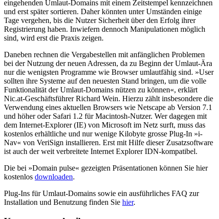
eingehenden Umlaut-Domains mit einem Zeitstempel kennzeichnen
und erst später sortieren. Daher könnten unter Umständen einige
Tage vergehen, bis die Nutzer Sicherheit über den Erfolg ihrer
Registrierung haben. Inwiefern dennoch Manipulationen möglich
sind, wird erst die Praxis zeigen.
Daneben rechnen die Vergabestellen mit anfänglichen Problemen
bei der Nutzung der neuen Adressen, da zu Beginn der Umlaut-Ära
nur die wenigsten Programme wie Browser umlautfähig sind. »User
sollten ihre Systeme auf den neuesten Stand bringen, um die volle
Funktionalität der Umlaut-Domains nützen zu können«, erklärt
Nic.at-Geschäftsführer Richard Wein. Hierzu zählt insbesondere die
Verwendung eines aktuellen Browsers wie Netscape ab Version 7.1
und höher oder Safari 1.2 für Macintosh-Nutzer. Wer dagegen mit
dem Internet-Explorer (IE) von Microsoft im Netz surft, muss das
kostenlos erhältliche und nur wenige Kilobyte grosse Plug-In »i-
Nav« von VeriSign installieren. Erst mit Hilfe dieser Zusatzsoftware
ist auch der weit verbreitete Internet Explorer IDN-kompatibel.
Die bei »Domain pulse« gezeigten Präsentationen können Sie hier
kostenlos
downloaden
.
Plug-Ins für Umlaut-Domains sowie ein ausführliches FAQ zur
Installation und Benutzung finden Sie
hier
.