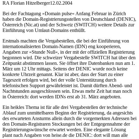
RA Florian Hitzelberger
12.02.2004
Bei der Fachtagung »Domain pulse« Anfang Februar in Zürich
haben die Domain-Registrierungsstellen von Deutschland (DENIC),
Österreich (Nic.at) und der Schweiz (SWITCH) weitere Details zur
Einführung von Umlaut-Domains enthüllt.
Erstmals machten die Vergabestellen, die bei der Einführung von
internationalisierten Domain-Namen (IDN) eng kooperieren,
Angaben zur »Stunde Null«, in der mit der offiziellen Registrierung
begonnen wird. Die schweizer Vergabestelle SWITCH hat über den
Zeitpunkt abstimmen lassen. Sie öffnet ihre Datenbanken nun am 1.
März um 12 Uhr mittags. Seitens der DENIC wurde noch keine
konkrete Uhrzeit genannt. Klar ist aber, dass der Start zu einer
Tageszeit erfolgen wird, bei der volle Unterstützung durch
telefonischen Support gewährleistet ist. Damit dürften Abend- und
Nachtstunden ausgeschlossen sein. Etwas mehr Zeit hat man noch
in Österreich: dort werden IDNs erst ab 31. März angeboten.
Ein heikles Thema ist für alle drei Vergabestellen der technische
Ablauf zum unmittelbaren Beginn der Registrierung, da angesichts
des erwarteten Ansturms allein durch die vorgemerkten Adressen bei
den Domain-Registraren Stockungen bei der Entgegennahme der
Registrierungswünsche erwartet werden. Eine elegante Lösung
plant nach Angaben von heise.de die DENIC: dort will man alle