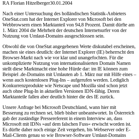
RA Florian Hitzelberger
30.01.2004
Nach einer Untersuchung des holländischen Statistik-Anbieters
OneStat.com hat der Internet Explorer von Microsoft bei den
Webbrowsern einen Marktanteil von 94,8 Prozent. Damit dürfte am
1. März 2004 die Mehrheit der deutschen Internetsurfer von der
Nutzung von Umlaut-Domains ausgeschlossen sein.
Obwohl die von OneStat angegebenen Werte diskutabel erscheinen,
machen sie eines deutlich: der Internet Explorer (IE) beherrscht den
Browser-Markt nach wie vor klar und unangefochten. Für die
unkomplizierte Nutzung von internationalisierten Domain Namen
stellt diese Marktmacht eine hohe Hürde dar: im IE können zum
Beispiel .de-Domains mit Umlauten ab 1. März nur mit Hilfe eines –
wenn auch kostenlosen Plug-Ins – aufgerufen werden. Lediglich
Konkurrenzprodukte wie Netscape und Mozilla sind schon jetzt
auch ohne Plug-In in aktuellen Versionen IDN-fähig. Deren
Marktanteile fallen aber deutlich hinter die des IE zurück.
Unsere Anfrage bei Microsoft Deutschland, wann hier mit
Besserung zu rechnen sei, blieb bisher unbeantwortet. In Österreich
gab der zuständige Pressereferent in einem Interview an, dass
Microsoft mit IDNs »auf dem falschen Fuss« erwischt worden ist.
Es dürfte daher noch einige Zeit vergehen, bis Webserver oder E-
Mail-Clients genau so wie Browser-Software Umlaut-Domains