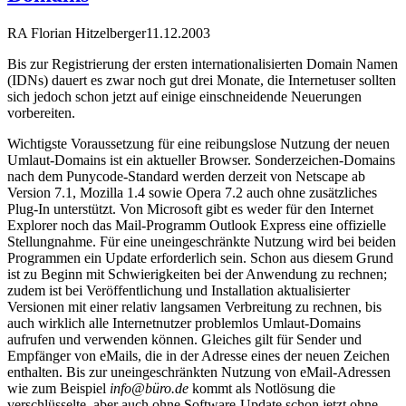
RA Florian Hitzelberger
11.12.2003
Bis zur Registrierung der ersten internationalisierten Domain Namen
(IDNs) dauert es zwar noch gut drei Monate, die Internetuser sollten
sich jedoch schon jetzt auf einige einschneidende Neuerungen
vorbereiten.
Wichtigste Voraussetzung für eine reibungslose Nutzung der neuen
Umlaut-Domains ist ein aktueller Browser. Sonderzeichen-Domains
nach dem Punycode-Standard werden derzeit von Netscape ab
Version 7.1, Mozilla 1.4 sowie Opera 7.2 auch ohne zusätzliches
Plug-In unterstützt. Von Microsoft gibt es weder für den Internet
Explorer noch das Mail-Programm Outlook Express eine offizielle
Stellungnahme. Für eine uneingeschränkte Nutzung wird bei beiden
Programmen ein Update erforderlich sein. Schon aus diesem Grund
ist zu Beginn mit Schwierigkeiten bei der Anwendung zu rechnen;
zudem ist bei Veröffentlichung und Installation aktualisierter
Versionen mit einer relativ langsamen Verbreitung zu rechnen, bis
auch wirklich alle Internetnutzer problemlos Umlaut-Domains
aufrufen und verwenden können. Gleiches gilt für Sender und
Empfänger von eMails, die in der Adresse eines der neuen Zeichen
enthalten. Bis zur uneingeschränkten Nutzung von eMail-Adressen
wie zum Beispiel
info@büro.de
kommt als Notlösung die
verschlüsselte, aber auch ohne Software-Update schon jetzt ohne