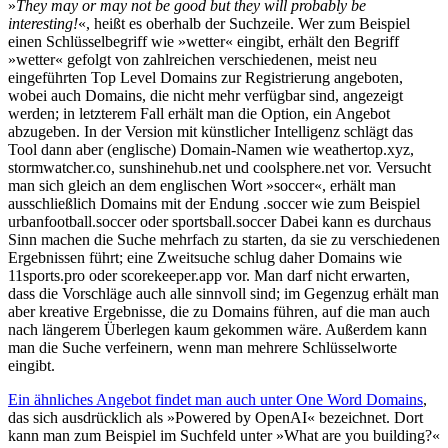
»
They may or may not be good but they will probably be
interesting!
«, heißt es oberhalb der Suchzeile. Wer zum Beispiel
einen Schlüsselbegriff wie »wetter« eingibt, erhält den Begriff
»wetter« gefolgt von zahlreichen verschiedenen, meist neu
eingeführten Top Level Domains zur Registrierung angeboten,
wobei auch Domains, die nicht mehr verfügbar sind, angezeigt
werden; in letzterem Fall erhält man die Option, ein Angebot
abzugeben. In der Version mit künstlicher Intelligenz schlägt das
Tool dann aber (englische) Domain-Namen wie weathertop.xyz,
stormwatcher.co, sunshinehub.net und coolsphere.net vor. Versucht
man sich gleich an dem englischen Wort »soccer«, erhält man
ausschließlich Domains mit der Endung .soccer wie zum Beispiel
urbanfootball.soccer oder sportsball.soccer Dabei kann es durchaus
Sinn machen die Suche mehrfach zu starten, da sie zu verschiedenen
Ergebnissen führt; eine Zweitsuche schlug daher Domains wie
11sports.pro oder scorekeeper.app vor. Man darf nicht erwarten,
dass die Vorschläge auch alle sinnvoll sind; im Gegenzug erhält man
aber kreative Ergebnisse, die zu Domains führen, auf die man auch
nach längerem Überlegen kaum gekommen wäre. Außerdem kann
man die Suche verfeinern, wenn man mehrere Schlüsselworte
eingibt.
Ein ähnliches Angebot findet man auch unter One Word Domains
,
das sich ausdrücklich als »Powered by OpenAI« bezeichnet. Dort
kann man zum Beispiel im Suchfeld unter »What are you building?«