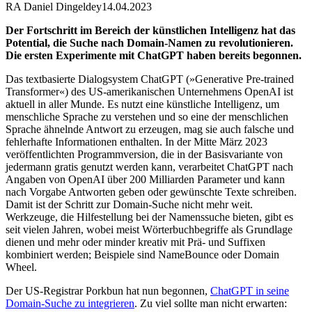
RA Daniel Dingeldey
14.04.2023
Der Fortschritt im Bereich der künstlichen Intelligenz hat das
Potential, die Suche nach Domain-Namen zu revolutionieren.
Die ersten Experimente mit ChatGPT haben bereits begonnen.
Das textbasierte Dialogsystem ChatGPT (»Generative Pre-trained
Transformer«) des US-amerikanischen Unternehmens OpenAI ist
aktuell in aller Munde. Es nutzt eine künstliche Intelligenz, um
menschliche Sprache zu verstehen und so eine der menschlichen
Sprache ähnelnde Antwort zu erzeugen, mag sie auch falsche und
fehlerhafte Informationen enthalten. In der Mitte März 2023
veröffentlichten Programmversion, die in der Basisvariante von
jedermann gratis genutzt werden kann, verarbeitet ChatGPT nach
Angaben von OpenAI über 200 Milliarden Parameter und kann
nach Vorgabe Antworten geben oder gewünschte Texte schreiben.
Damit ist der Schritt zur Domain-Suche nicht mehr weit.
Werkzeuge, die Hilfestellung bei der Namenssuche bieten, gibt es
seit vielen Jahren, wobei meist Wörterbuchbegriffe als Grundlage
dienen und mehr oder minder kreativ mit Prä- und Suffixen
kombiniert werden; Beispiele sind NameBounce oder Domain
Wheel.
Der US-Registrar Porkbun hat nun begonnen,
ChatGPT in seine
Domain-Suche zu integrieren
. Zu viel sollte man nicht erwarten: