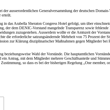
: bei der ausserordentlichen Generalversammlung der deutschen Doma
erteilt.
 in das Arabella Sheraton Congress Hotel gefolgt, um über einschnei
g, der dem DENIC-Vorstand mangelnde Transparenz sowie fehlende Inf
eidungen zuzugestehen. Ausserdem wollte er die Amtszeit der Vorstand
chte die erforderliche satzungsändernde Mehrheit von 75 Prozent der S
ssion zur Klärung disziplinarischer Maßnahmen gegen Mitglieder bei P
ung beziehungsweise Wahl der Vorstände. Die hauptamtlichen Vorstände 
d ein Antrag, mit dem Mitglieder mehrere Geschäftsanteile und Stim
ine Zustimmung, so dass es bei der bisherigen Regelung „One member, 