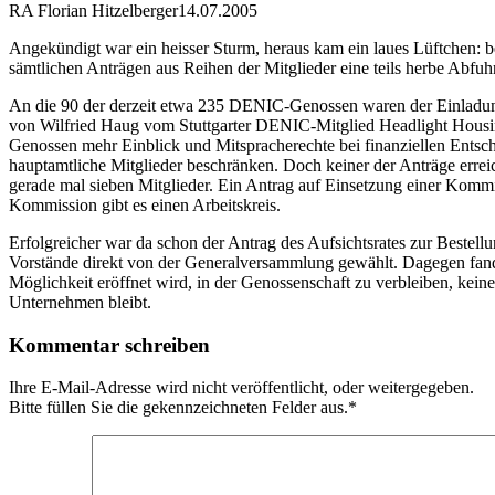
RA Florian Hitzelberger
14.07.2005
Angekündigt war ein heisser Sturm, heraus kam ein laues Lüftchen
sämtlichen Anträgen aus Reihen der Mitglieder eine teils herbe Abfuhr 
An die 90 der derzeit etwa 235 DENIC-Genossen waren der Einladung
von Wilfried Haug vom Stuttgarter DENIC-Mitglied Headlight Housin
Genossen mehr Einblick und Mitspracherechte bei finanziellen Entsch
hauptamtliche Mitglieder beschränken. Doch keiner der Anträge errei
gerade mal sieben Mitglieder. Ein Antrag auf Einsetzung einer Kommi
Kommission gibt es einen Arbeitskreis.
Erfolgreicher war da schon der Antrag des Aufsichtsrates zur Bestell
Vorstände direkt von der Generalversammlung gewählt. Dagegen fan
Möglichkeit eröffnet wird, in der Genossenschaft zu verbleiben, ke
Unternehmen bleibt.
Kommentar schreiben
Ihre E-Mail-Adresse wird nicht veröffentlicht, oder weitergegeben.
Bitte füllen Sie die gekennzeichneten Felder aus.
*