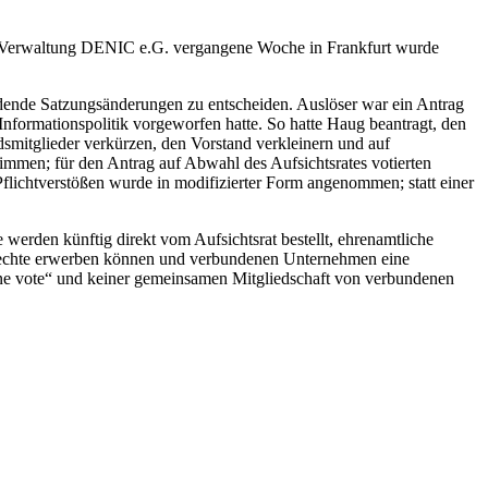
in-Verwaltung DENIC e.G. vergangene Woche in Frankfurt wurde
dende Satzungsänderungen zu entscheiden. Auslöser war ein Antrag
ormationspolitik vorgeworfen hatte. So hatte Haug beantragt, den
smitglieder verkürzen, den Vorstand verkleinern und auf
timmen; für den Antrag auf Abwahl des Aufsichtsrates votierten
flichtverstößen wurde in modifizierter Form angenommen; statt einer
werden künftig direkt vom Aufsichtsrat bestellt, ehrenamtliche
mrechte erwerben können und verbundenen Unternehmen eine
one vote“ und keiner gemeinsamen Mitgliedschaft von verbundenen