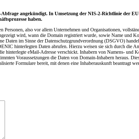
frage angekündigt. In Umsetzung der NIS-2-Richtlinie der EU g
äftsprozesse haben.
schen Personen, also vor allem Unternehmen und Organisationen, volls
ngezeigt wird, wann die Domain registriert wurde, sowie Name und Ko
gene Daten im Sinne der Datenschutzgrundverordnung (DSGVO) handel
NIC hinterlegten Daten abrufen. Hierzu weisen sie sich durch die Ang
an die hinterlegte eMail-Adresse verschickt. Inhabern von Namens- und
estimmten Voraussetzungen die Daten von Domain-Inhabern heraus. Dies
alisierte Formulare bereit, mit denen eine Inhaberauskunft beantragt w