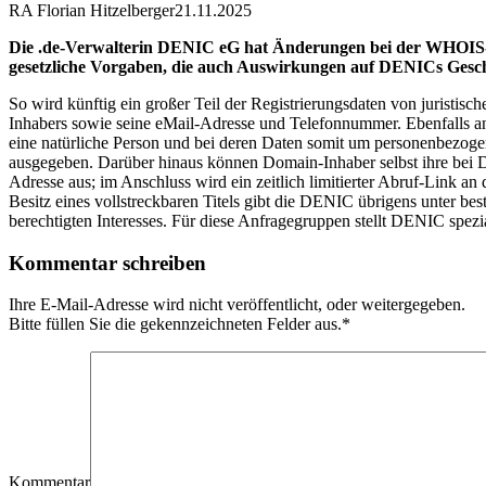
RA Florian Hitzelberger
21.11.2025
Die .de-Verwalterin DENIC eG hat Änderungen bei der WHOIS-Ab
gesetzliche Vorgaben, die auch Auswirkungen auf DENICs Gesch
So wird künftig ein großer Teil der Registrierungsdaten von juristi
Inhabers sowie seine eMail-Adresse und Telefonnummer. Ebenfalls a
eine natürliche Person und bei deren Daten somit um personenbezo
ausgegeben. Darüber hinaus können Domain-Inhaber selbst ihre bei DE
Adresse aus; im Anschluss wird ein zeitlich limitierter Abruf-Link 
Besitz eines vollstreckbaren Titels gibt die DENIC übrigens unter b
berechtigten Interesses. Für diese Anfragegruppen stellt DENIC spezi
Kommentar schreiben
Ihre E-Mail-Adresse wird nicht veröffentlicht, oder weitergegeben.
Bitte füllen Sie die gekennzeichneten Felder aus.
*
Kommentar