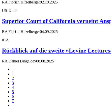
RA Florian Hitzelberger
02.10.2025
US-Urteil
Superior Court of California verneint An
RA Florian Hitzelberger
04.09.2025
ICA
Rückblick auf die zweite »Levine Lecture
RA Daniel Dingeldey
08.08.2025
1
2
3
4
5
6
7